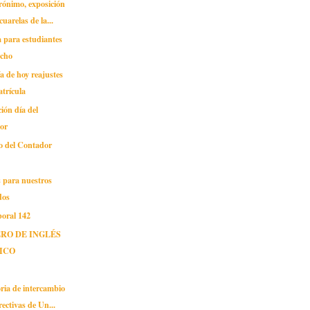
rónimo, exposición
cuarelas de la...
 para estudiantes
echo
ía de hoy reajustes
atrícula
ión día del
or
co del Contador
s para nuestros
dos
boral 142
RO DE INGLÉS
ICO
ria de intercambio
rectivas de Un...