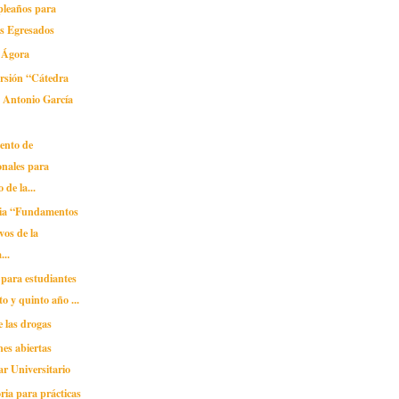
pleaños para
os Egresados
l Ágora
ersión “Cátedra
 Antonio García
ento de
onales para
 de la...
ia “Fundamentos
vos de la
...
 para estudiantes
to y quinto año ...
 las drogas
nes abiertas
ar Universitario
ria para prácticas