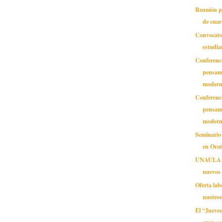
Reunión pa
de cuar
Convocato
estudia
Conferenci
pensam
moder
Conferenci
pensam
moder
Seminario 
en Orat
UNAULA se
nuevos 
Oferta lab
nuetro
El “Jueves