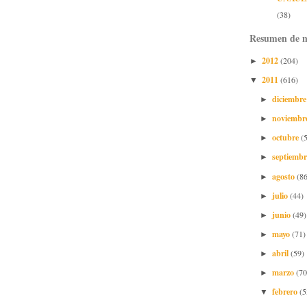
(38)
Resumen de n
2012
(204)
►
2011
(616)
▼
diciembr
►
noviembr
►
octubre
(
►
septiemb
►
agosto
(86
►
julio
(44)
►
junio
(49)
►
mayo
(71)
►
abril
(59)
►
marzo
(70
►
febrero
(5
▼