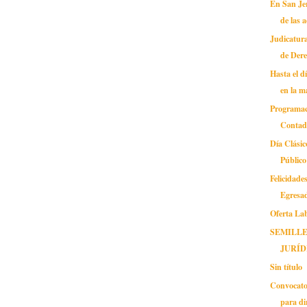
En San Je
de las a
Judicatura
de Der
Hasta el d
en la m
Programac
Contad
Día Clási
Público
Felicidade
Egresa
Oferta La
SEMILLE
JURÍD
Sin título
Convocato
para di