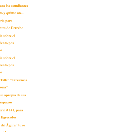
ra los estudiantes
to y quinto añ...
ria para
ntes de Derecho
a sobre el
iento pos
no
a sobre el
iento pos
no
Taller “Excelencia
oria”
 apropia de sus
espacios
oral # 141, para
s Egresados
 del Ágora” tuvo