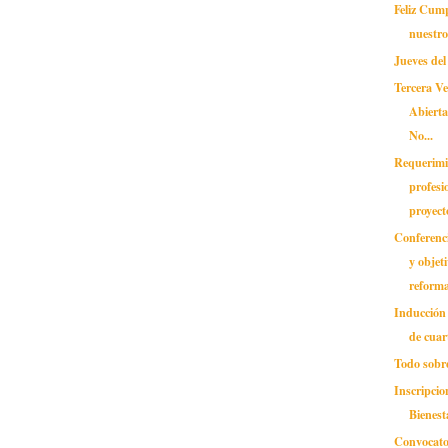
Feliz Cum
nuestr
Jueves de
Tercera V
Abierta
No...
Requerimi
profesi
proyecto
Conferenc
y objeti
reforma
Inducción
de cuar
Todo sobre
Inscripcio
Bienest
Convocato