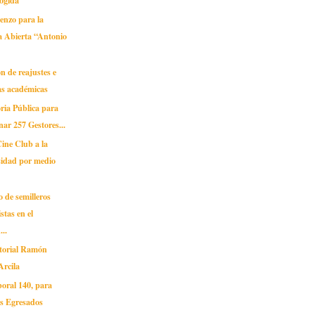
ogida
enzo para la
a Abierta “Antonio
n de reajustes e
as académicas
ria Pública para
onar 257 Gestores...
Cine Club a la
sidad por medio
 de semilleros
stas en el
...
torial Ramón
Arcila
oral 140, para
os Egresados