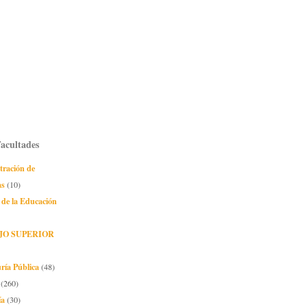
Facultades
tración de
as
(10)
 de la Educación
JO SUPERIOR
ría Pública
(48)
(260)
ía
(30)