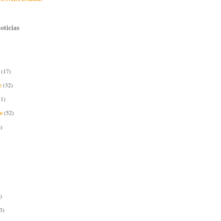
oticias
e
(17)
e
(32)
51)
re
(52)
)
)
3)