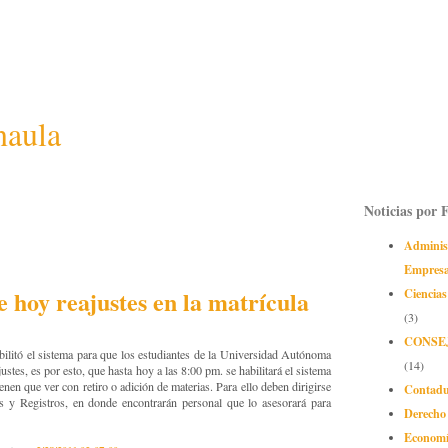
naula
Noticias por 
Adminis
Empres
e hoy reajustes en la matrícula
Ciencias
(3)
CONSE
bilitó el sistema para que los estudiantes de la Universidad Autónoma
(14)
ustes, es por esto, que hasta hoy a las 8:00 pm. se habilitará el sistema
tienen que ver con retiro o adición de materias. Para ello deben dirigirse
Contadu
 y Registros, en donde encontrarán personal que lo asesorará para
Derecho
Econom