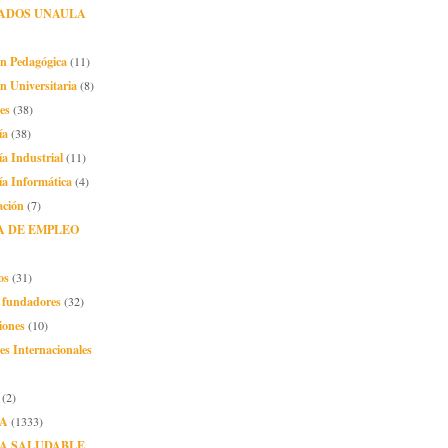
ADOS UNAULA
ón Pedagógica
(11)
n Universitaria
(8)
es
(38)
ía
(38)
ía Industrial
(11)
ía Informática
(4)
ación
(7)
A DE EMPLEO
os
(31)
o fundadores
(32)
iones
(10)
es Internacionales
(2)
A
(1333)
A SALUDABLE