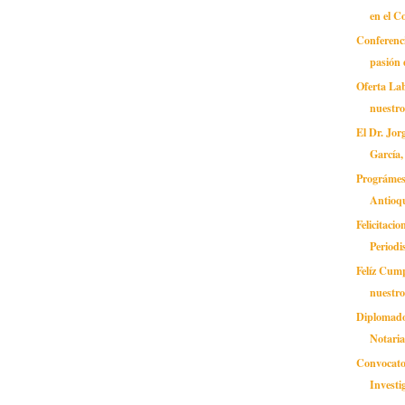
en el C
Conferenci
pasión 
Oferta Lab
nuestr
El Dr. Jor
García,
Prográmes
Antioq
Felicitaci
Periodi
Felíz Cum
nuestr
Diplomado
Notaria
Convocator
Investi