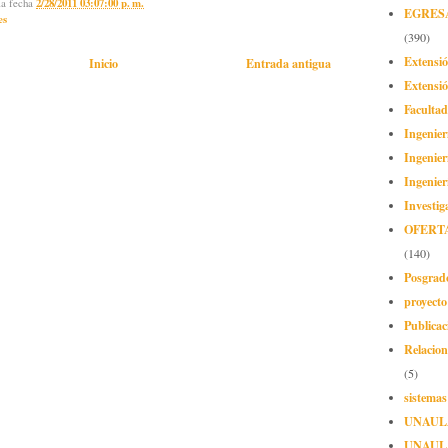
la fecha
2/28/2011 03:07:00 p. m.
EGRES
es
(390)
Extensi
Inicio
Entrada antigua
Extensió
Facultad
Ingenier
Ingenier
Ingenier
Investig
OFERT
(140)
Posgrad
proyect
Publicac
Relacion
(5)
sistemas
UNAUL
UNAUL