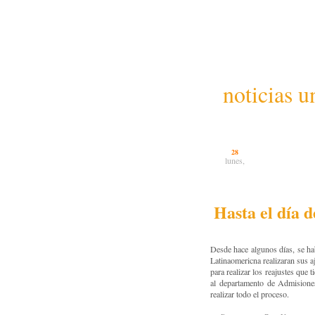
noticias u
28
lunes,
Hasta el día d
Desde hace algunos días, se ha
Latinaomericna realizaran sus aj
para realizar los reajustes que 
al departamento de Admisiones
realizar todo el proceso.