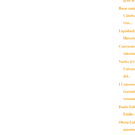
gran ac
Buen comi
Cátedr
Gar...
Liquidació
Histori
Convocato
selecci
Vuelve el 
Univer
del...
I Concurso
Garanti
corazón
Fondo Edi
Emilio 
Oferta Lab
nuestr