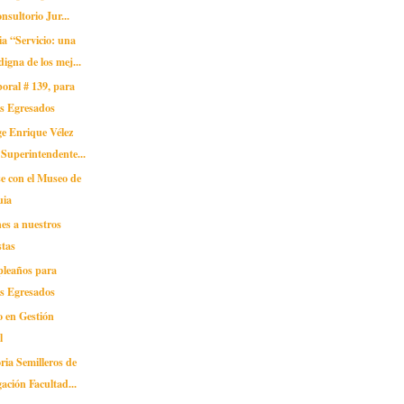
onsultorio Jur...
a “Servicio: una
digna de los mej...
oral # 139, para
os Egresados
ge Enrique Vélez
 Superintendente...
e con el Museo de
uia
ones a nuestros
stas
pleaños para
os Egresados
 en Gestión
l
ia Semilleros de
gación Facultad...