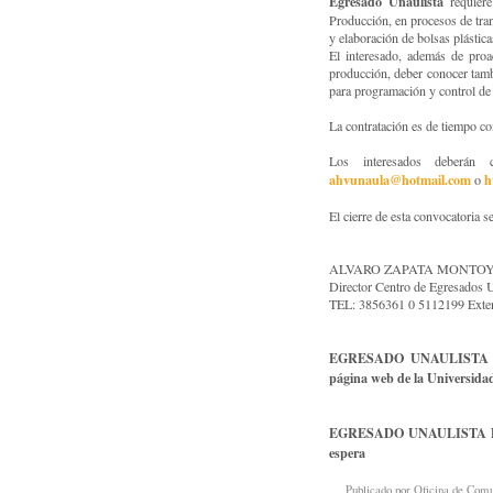
Egresado Unaulista
requier
Producción, en procesos de tran
y elaboración de bolsas plástica
El interesado, además de proa
producción, deber conocer tam
para programación y control de
La contratación es de tiempo com
Los interesados deberán
ahvunaula@hotmail.com
h
o
El cierre de esta convocatoria s
ALVARO ZAPATA MONTO
Director Centro de Egresad
TEL: 3856361 0 5112199 Exte
EGRESADO UNAULISTA DE
página web de la Universidad
EGRESADO UNAULISTA DE 
espera
Publicado por
Oficina de Co