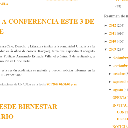
AULA
(38)
Resumen de n
 A CONFERENCIA ESTE 3 DE
2012
(204)
►
E
2011
(616)
►
2010
(400)
►
tura Cine, Derecho y Literatura invitan a la comunidad Unaulista a la
2009
(289)
▼
oder en la obra de García Márquez
, tema que expondrá el abogado
Armando Estrada Villa
as Políticas
, el próximo 3 de septiembre, a
diciembr
►
torio Rafael Uribe Uribe.
noviembr
►
n esta sesión académica es gratuita y pueden solicitar informes en la
octubre
(
►
5112199 ext 409.
septiemb
►
municaciones de UNAULA
en la fecha
8/31/2009 04:54:00 p. m.
agosto
(44
▼
OFERTA 
ESDE BIENESTAR
INVITAC
CONFE
ARIO
DE SE
NOTICIA