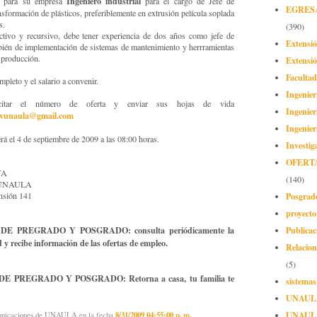
Ingeniero industrial
e para su empresa
para el cargo de Jefe de
EGRES
sformación de plásticos, preferiblemente en extrusión película soplada
s.
(390)
ctivo y recursivo, debe tener experiencia de dos años como jefe de
Extensi
bién de implementación de sistemas de mantenimiento y herrramientas
 producción.
Extensió
Facultad
pleto y el salario a convenir.
Ingenier
 citar el número de oferta y enviar sus hojas de vida
Ingenier
vunaula@gmail.com
Ingenier
erá el 4 de septiembre de 2009 a las 08:00 horas.
Investig
OFERT
YA
(140)
os UNAULA
nsión 141
Posgrad
proyect
 PREGRADO Y POSGRADO: consulta periódicamente la
Publicac
 y recibe información de las ofertas de empleo.
Relacion
(5)
PREGRADO Y POSGRADO: Retorna a casa, tu familia te
sistemas
UNAUL
UNAUL
municaciones de UNAULA
en la fecha
8/31/2009 04:55:00 p. m.