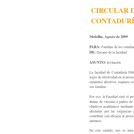
CIRCULAR D
CONTADURÍ
Medellín, Agosto de 2009
PARA:
Familias de los estudi
DE:
Decano de la facultad.
ASUNTO:
Invitación
La facultad de Contaduría Púb
logro de efectividad en el pro
cimientos afectivos, requiere c
sus familias.
Por eso, la Facultad creó el p
ánimo de vincular a padres de f
objetivos académicos mediante e
afectadas por las exigencias 
contribuir con eficacia al proc
alumnos.
En este sentido, nos es muy 