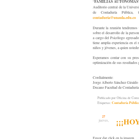
FAMILIAS AUTÓNOMAS
“
Auditorio central de la Univers
de Contaduría Pública, 
contaduría@unaula.edu.co
Durante la reunión tendremos 
sobre el desarrollo de la perso
a cargo del Psicólogo egresado
tiene amplia experiencia en el
niños y jóvenes, a quien ustede
Esperamos contar con su presen
optimización de sus resultados
Cordialmente:
Jorge Alberto Sánchez Giraldo
Decano Facultad de Contaduría
Publicado por
Oficina de Co
Etiquetas:
Contaduría Públic
27
¡¡¡HO
jueves,
Favor dar click en la imagen