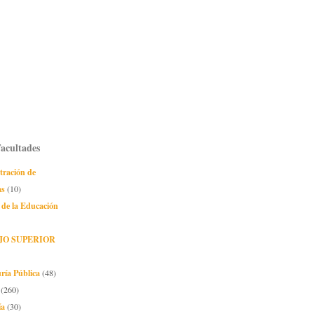
Facultades
tración de
as
(10)
 de la Educación
JO SUPERIOR
ría Pública
(48)
(260)
ía
(30)