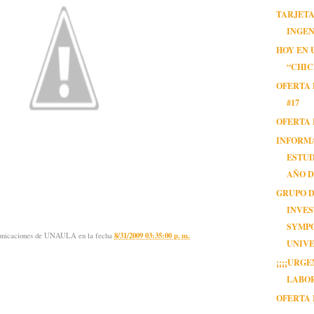
TARJETA
INGE
HOY EN 
“CHIC
OFERTA 
#17
OFERTA 
INFORM
ESTUD
AÑO 
GRUPO 
INVES
SYMP
municaciones de UNAULA
en la fecha
8/31/2009 03:35:00 p. m.
UNIVE
¡¡¡¡URG
LABOR
OFERTA 