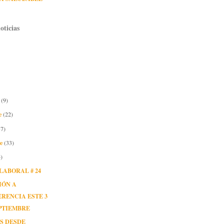
oticias
e
(9)
e
(22)
37)
re
(33)
)
LABORAL # 24
IÓN A
RENCIA ESTE 3
PTIEMBRE
S DESDE