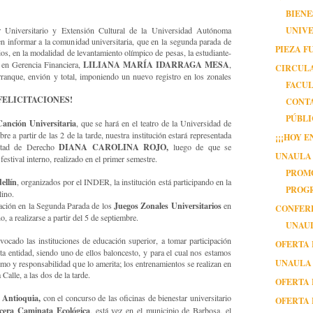
BIEN
UNIVE
r Universitario y Extensión Cultural de la Universidad Autónoma
n informar a la comunidad universitaria, que en la segunda parada de
PIEZA 
os, en la modalidad de levantamiento olímpico de pesas, la estudiante-
LILIANA MARÍA IDARRAGA MESA
n en Gerencia Financiera,
,
CIRCULA
rranque, envión y total, imponiendo un nuevo registro en los zonales
FACUL
FELICITACIONES!
CONT
PÚBL
 Canción Universitaria
, que se hará en el teatro de la Universidad de
re a partir de las 2 de la tarde, nuestra institución estará representada
¡¡¡HOY 
DIANA CAROLINA ROJO,
ultad de Derecho
luego de que se
UNAULA 
 festival interno, realizado en el primer semestre.
PROMO
ellín
, organizados por el INDER, la institución está participando en la
PROG
lino.
Juegos Zonales Universitarios
ación en la Segunda Parada de los
en
CONFER
, a realizarse a partir del 5 de septiembre.
UNAU
ocado las instituciones de educación superior, a tomar participación
OFERTA 
a entidad, siendo uno de ellos baloncesto, y para el cual nos estamos
UNAULA 
mo y responsabilidad que lo amerita; los entrenamientos se realizan en
Calle, a las dos de la tarde.
OFERTA 
 Antioquia,
con el concurso de las oficinas de bienestar universitario
OFERTA 
cera Caminata Ecológica
, está vez en el municipio de Barbosa, el