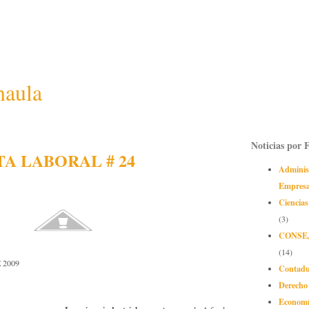
naula
Noticias por 
A LABORAL # 24
Adminis
Empres
Ciencias
(3)
CONSE
(14)
 2009
Contadu
Derecho
Econom