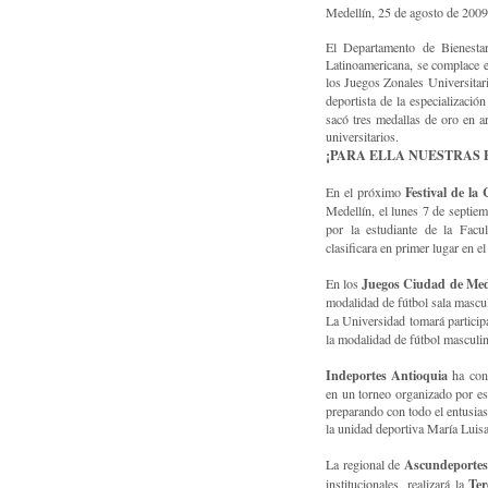
Medellín, 25 de agosto de 2009
El Departamento de Bienesta
Latinoamericana, se complace e
los Juegos Zonales Universitari
deportista de la especializació
sacó tres medallas de oro en a
universitarios.
¡PARA ELLA NUESTRAS 
Festival de la
En el próximo
Medellín, el lunes 7 de septiemb
por la estudiante de la Fac
clasificara en primer lugar en el
Juegos Ciudad de Med
En los
modalidad de fútbol sala mascu
La Universidad tomará particip
la modalidad de fútbol masculino
Indeportes Antioquia
ha conv
en un torneo organizado por est
preparando con todo el entusias
la unidad deportiva María Luisa 
Ascundeportes
La regional de
Ter
institucionales, realizará la