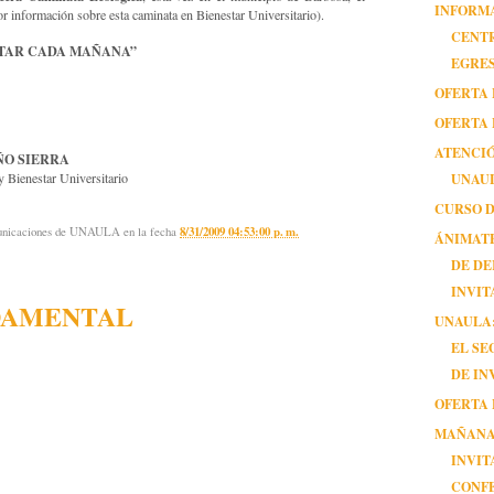
INFORM
 información sobre esta caminata en Bienestar Universitario).
CENT
STAR CADA MAÑANA”
EGRE
OFERTA 
OFERTA 
ATENCI
ÑO SIERRA
y Bienestar Universitario
UNAU
CURSO 
municaciones de UNAULA
en la fecha
8/31/2009 04:53:00 p. m.
ÁNIMATE
DE DE
INVITA
DAMENTAL
UNAULA:
EL S
DE IN
OFERTA 
MAÑANA
INVIT
CONF