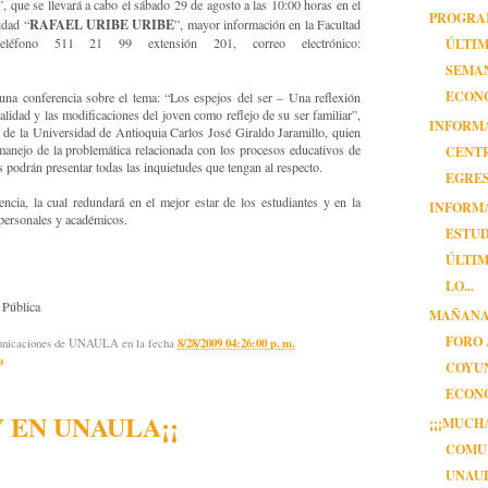
”, que se llevará a cabo el sábado 29 de agosto a las 10:00 horas en el
PROGRA
RAFAEL URIBE URIBE
idad “
”, mayor información en la Facultad
ÚLTIM
teléfono 511 21 99 extensión 201, correo electrónico:
SEMA
ECON
una conferencia sobre el tema: “Los espejos del ser – Una reflexión
nalidad y las modificaciones del joven como reflejo de su ser familiar”,
INFORM
 de la Universidad de Antioquia Carlos José Giraldo Jaramillo, quien
 manejo de la problemática relacionada con los procesos educativos de
CENT
s podrán presentar todas las inquietudes que tengan al respecto.
EGRE
cia, la cual redundará en el mejor estar de los estudiantes y en la
INFORM
 personales y académicos.
ESTUD
ÚLTIM
LO...
 Pública
MAÑANA
FORO
municaciones de UNAULA
en la fecha
8/28/2009 04:26:00 p. m.
a
COYU
ECON
Y EN UNAULA¡¡
¡¡¡MUCH
COMU
UNAUL