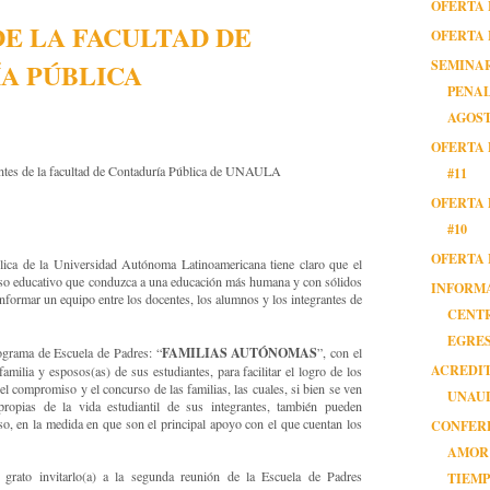
OFERTA 
E LA FACULTAD DE
OFERTA 
SEMINA
A PÚBLICA
PENAL 
AGOST
OFERTA 
antes de la facultad de Contaduría Pública de UNAULA
#11
OFERTA 
#10
OFERTA 
lica de la Universidad Autónoma Latinoamericana tiene claro que el
ceso educativo que conduzca a una educación más humana y con sólidos
INFORM
onformar un equipo entre los docentes, los alumnos y los integrantes de
CENT
EGRE
FAMILIAS AUTÓNOMAS
rograma de Escuela de Padres: “
”, con el
ACREDI
amilia y esposos(as) de sus estudiantes, para facilitar el logro de los
l compromiso y el concurso de las familias, las cuales, si bien se ven
UNAUL
propias de la vida estudiantil de sus integrantes, también pueden
eso, en la medida en que son el principal apoyo con el que cuentan los
CONFER
AMOR
grato invitarlo(a) a la segunda reunión de la Escuela de Padres
TIEMP