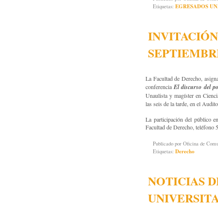
Etiquetas:
EGRESADOS UN
INVITACIÓN
SEPTIEMBR
La Facultad de Derecho, asigna
conferencia
El discurso del p
Unaulista y magíster en Cienci
las seis de la tarde, en el Audi
La participación del público e
Facultad de Derecho, teléfono 
Publicado por
Oficina de Co
Etiquetas:
Derecho
NOTICIAS D
UNIVERSIT