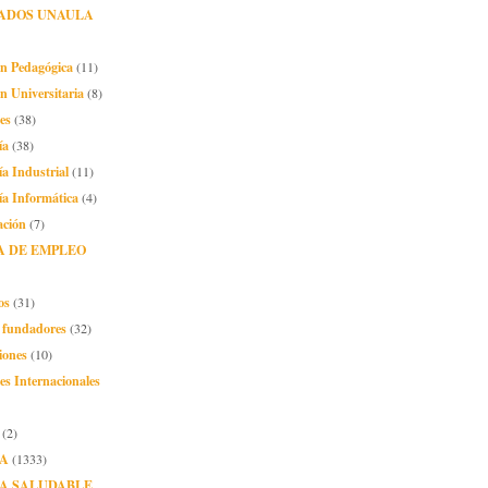
ADOS UNAULA
ón Pedagógica
(11)
n Universitaria
(8)
es
(38)
ía
(38)
ía Industrial
(11)
ía Informática
(4)
ación
(7)
A DE EMPLEO
os
(31)
o fundadores
(32)
iones
(10)
es Internacionales
(2)
A
(1333)
A SALUDABLE