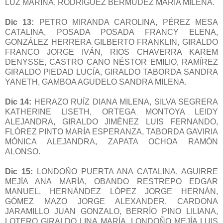
LUZ MARINA, RODRÍGUEZ BERMÚDEZ MARÍA MILENA.
Dic 13:
PETRO MIRANDA CAROLINA, PÉREZ MESA
CATALINA, POSADA POSADA FRANCY ELENA,
GONZÁLEZ HERRERA GILBERTO FRANKLIN, GIRALDO
FRANCO JORGE IVÁN, RIOS CHAVERRA KAREM
DENYSSE, CASTRO CANO NÉSTOR EMILIO, RAMÍREZ
GIRALDO PIEDAD LUCÍA, GIRALDO TABORDA SANDRA
YANETH, GAMBOA AGUDELO SANDRA MILENA.
Dic 14:
HERAZO RUÍZ DIANA MILENA, SILVA SEGRERA
KATHERINE LISETH, ORTEGA MONTOYA LEIDY
ALEJANDRA, GIRALDO JIMÉNEZ LUIS FERNANDO,
FLÓREZ PINTO MARÍA ESPERANZA, TABORDA GAVIRIA
MÓNICA ALEJANDRA, ZAPATA OCHOA RAMÓN
ALONSO.
Dic 15:
LONDOÑO PUERTA ANA CATALINA, AGUIRRE
MEJÍA ANA MARÍA, OBANDO RESTREPO EDGAR
MANUEL, HERNÁNDEZ LÓPEZ JORGE HERNÁN,
GÓMEZ MAZO JORGE ALEXANDER, CARDONA
JARAMILLO JUAN GONZALO, BERRÍO PINO LILIANA,
LOTERO GIRALDO LINA MARÍA, LONDOÑO MEJÍA LUIS