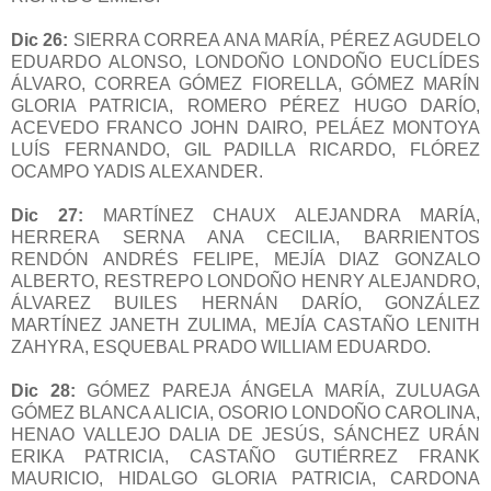
Dic 26:
SIERRA CORREA ANA MARÍA, PÉREZ AGUDELO
EDUARDO ALONSO, LONDOÑO LONDOÑO EUCLÍDES
ÁLVARO, CORREA GÓMEZ FIORELLA, GÓMEZ MARÍN
GLORIA PATRICIA, ROMERO PÉREZ HUGO DARÍO,
ACEVEDO FRANCO JOHN DAIRO, PELÁEZ MONTOYA
LUÍS FERNANDO, GIL PADILLA RICARDO, FLÓREZ
OCAMPO YADIS ALEXANDER.
Dic 27:
MARTÍNEZ CHAUX ALEJANDRA MARÍA,
HERRERA SERNA ANA CECILIA, BARRIENTOS
RENDÓN ANDRÉS FELIPE, MEJÍA DIAZ GONZALO
ALBERTO, RESTREPO LONDOÑO HENRY ALEJANDRO,
ÁLVAREZ BUILES HERNÁN DARÍO, GONZÁLEZ
MARTÍNEZ JANETH ZULIMA, MEJÍA CASTAÑO LENITH
ZAHYRA, ESQUEBAL PRADO WILLIAM EDUARDO.
Dic 28:
GÓMEZ PAREJA ÁNGELA MARÍA, ZULUAGA
GÓMEZ BLANCA ALICIA, OSORIO LONDOÑO CAROLINA,
HENAO VALLEJO DALIA DE JESÚS, SÁNCHEZ URÁN
ERIKA PATRICIA, CASTAÑO GUTIÉRREZ FRANK
MAURICIO, HIDALGO GLORIA PATRICIA, CARDONA