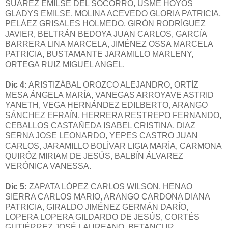
SUÁREZ EMILSE DEL SOCORRO, USME HOYOS
GLADYS EMILSE, MOLINA ACEVEDO GLORIA PATRICIA,
PELÁEZ GRISALES HOLMEDO, GIRÓN RODRÍGUEZ
JAVIER, BELTRÁN BEDOYA JUAN CARLOS, GARCÍA
BARRERA LINA MARCELA, JIMÉNEZ OSSA MARCELA
PATRICIA, BUSTAMANTE JARAMILLO MARLENY,
ORTEGA RUIZ MIGUEL ANGEL.
Dic 4:
ARISTIZÁBAL OROZCO ALEJANDRO, ORTÍZ
MESA ÁNGELA MARÍA, VANEGAS ARROYAVE ASTRID
YANETH, VEGA HERNÁNDEZ EDILBERTO, ARANGO
SÁNCHEZ EFRAÍN, HERRERA RESTREPO FERNANDO,
CEBALLOS CASTAÑEDA ISABEL CRISTINA, DIAZ
SERNA JOSE LEONARDO, YEPES CASTRO JUAN
CARLOS, JARAMILLO BOLÍVAR LIGIA MARÍA, CARMONA
QUIRÓZ MIRIAM DE JESÚS, BALBÍN ÁLVAREZ
VERÓNICA VANESSA.
Dic 5:
ZAPATA LÓPEZ CARLOS WILSON, HENAO
SIERRA CARLOS MARIO, ARANGO CARDONA DIANA
PATRICIA, GIRALDO JIMÉNEZ GERMÁN DARÍO,
LOPERA LOPERA GILDARDO DE JESÚS, CORTÉS
GUTIÉRREZ JOSÉ LAUREANO, BETANCUR