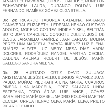
ÁLVARO, ECHAVARRÍA QUIRÓS JUAN JOSÉ, MUÑETÓN
ECHAVARRÍA LAURA, DURANGO ROLDÁN LUÍS
FERNANDO, RAMÍREZ GÓMEZ OLGA STELLA.
Dic 24:
RICARDO TABORDA CATALINA, NARANJO
CAÑAVERAL ELIZABETH, LEDESMA HENAO GUSTAVO
ADOLFO, MORENO CORREA INDIRA YISEL, BELTRÁN
SOTO JOAN CAROLINA, CONGOTE ZULETA JOSÉ DE
JESÚS, JARAMILLO RAMÍREZ JUAN CARLOS, MOLINA
PÉREZ LINA MARCELA, ZAPATA JIMÉNEZ LUZ ELENA,
SUÁREZ ALZATE LUZ MERY, MESA DÍAZ MARÍA
DOLORES, RODRÍGUEZ RANGEL MARTHA CECILIA,
CADENA ARENAS ROBERT DE JESÚS, MARÍN
GALLEGO SANDRA MILENA.
Dic 25:
HURTADO ORTIZ DAVID, ZULUAGA
ARISTIZABAL JESÚS EVELIO, BURGOS ÁLVAREZ JUAN
PABLO, MUÑOZ PIEDRAHITA LINA MARÍA, CUADROS
PINEDA LINA MARCELA, LÓPEZ SALAZAR LINDA
ESTEFANÍA, TORO ÁRIAS LUIS ÁNGEL, GÓMEZ
SARMIENTO MARÍA ISABEL, MADRID ROLDÁN MARTHA
CECILIA, URREA HENAO OLIVA MARÍA, LEIVA PRIETO
RICARDO EMILIO.