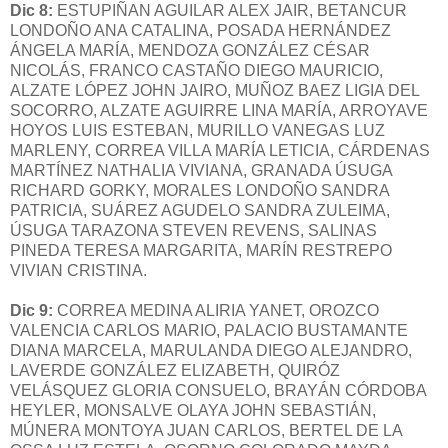
Dic 8:
ESTUPIÑAN AGUILAR ALEX JAIR, BETANCUR
LONDOÑO ANA CATALINA, POSADA HERNÁNDEZ
ÁNGELA MARÍA, MENDOZA GONZÁLEZ CÉSAR
NICOLÁS, FRANCO CASTAÑO DIEGO MAURICIO,
ALZATE LÓPEZ JOHN JAIRO, MUÑOZ BAEZ LIGIA DEL
SOCORRO, ALZATE AGUIRRE LINA MARÍA, ARROYAVE
HOYOS LUIS ESTEBAN, MURILLO VANEGAS LUZ
MARLENY, CORREA VILLA MARÍA LETICIA, CÁRDENAS
MARTÍNEZ NATHALIA VIVIANA, GRANADA ÚSUGA
RICHARD GORKY, MORALES LONDOÑO SANDRA
PATRICIA, SUÁREZ AGUDELO SANDRA ZULEIMA,
ÚSUGA TARAZONA STEVEN REVENS, SALINAS
PINEDA TERESA MARGARITA, MARÍN RESTREPO
VIVIAN CRISTINA.
Dic 9:
CORREA MEDINA ALIRIA YANET, OROZCO
VALENCIA CARLOS MARIO, PALACIO BUSTAMANTE
DIANA MARCELA, MARULANDA DIEGO ALEJANDRO,
LAVERDE GONZÁLEZ ELIZABETH, QUIRÓZ
VELÁSQUEZ GLORIA CONSUELO, BRAYÁN CÓRDOBA
HEYLER, MONSALVE OLAYA JOHN SEBASTIÁN,
MÚNERA MONTOYA JUAN CARLOS, BERTEL DE LA