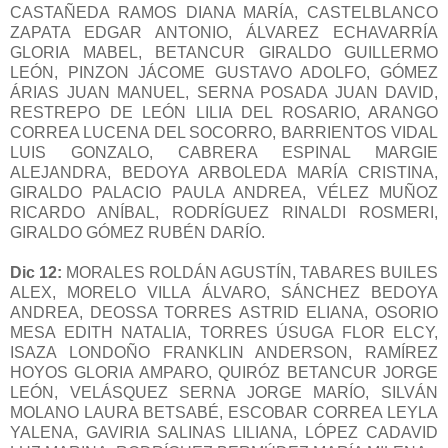
CASTAÑEDA RAMOS DIANA MARÍA, CASTELBLANCO
ZAPATA EDGAR ANTONIO, ÁLVAREZ ECHAVARRÍA
GLORIA MABEL, BETANCUR GIRALDO GUILLERMO
LEÓN, PINZON JÁCOME GUSTAVO ADOLFO, GÓMEZ
ÁRIAS JUAN MANUEL, SERNA POSADA JUAN DAVID,
RESTREPO DE LEÓN LILIA DEL ROSARIO, ARANGO
CORREA LUCENA DEL SOCORRO, BARRIENTOS VIDAL
LUIS GONZALO, CABRERA ESPINAL MARGIE
ALEJANDRA, BEDOYA ARBOLEDA MARÍA CRISTINA,
GIRALDO PALACIO PAULA ANDREA, VÉLEZ MUÑOZ
RICARDO ANÍBAL, RODRÍGUEZ RINALDI ROSMERI,
GIRALDO GÓMEZ RUBÉN DARÍO.
Dic 12:
MORALES ROLDÁN AGUSTÍN, TABARES BUILES
ALEX, MORELO VILLA ÁLVARO, SÁNCHEZ BEDOYA
ANDREA, DEOSSA TORRES ASTRID ELIANA, OSORIO
MESA EDITH NATALIA, TORRES ÚSUGA FLOR ELCY,
ISAZA LONDOÑO FRANKLIN ANDERSON, RAMÍREZ
HOYOS GLORIA AMPARO, QUIRÓZ BETANCUR JORGE
LEÓN, VELÁSQUEZ SERNA JORGE MARÍO, SILVÁN
MOLANO LAURA BETSABÉ, ESCOBAR CORREA LEYLA
YALENA, GAVIRIA SALINAS LILIANA, LÓPEZ CADAVID