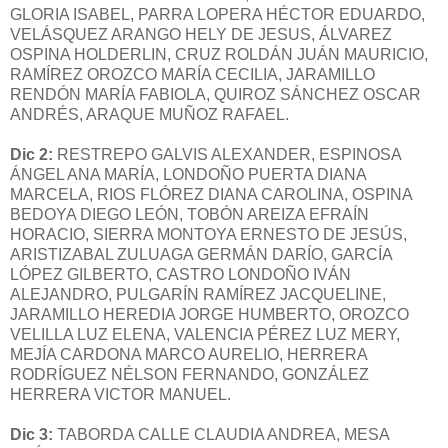
GLORIA ISABEL, PARRA LOPERA HÉCTOR EDUARDO,
VELÁSQUEZ ARANGO HELY DE JESUS, ÁLVAREZ
OSPINA HOLDERLIN, CRUZ ROLDÁN JUÁN MAURICIO,
RAMÍREZ OROZCO MARÍA CECILIA, JARAMILLO
RENDÓN MARÍA FABIOLA, QUIROZ SÁNCHEZ OSCAR
ANDRÉS, ARAQUE MUÑOZ RAFAEL.
Dic 2:
RESTREPO GALVIS ALEXANDER, ESPINOSA
ÁNGEL ANA MARÍA, LONDOÑO PUERTA DIANA
MARCELA, RIOS FLÓREZ DIANA CAROLINA, OSPINA
BEDOYA DIEGO LEÓN, TOBÓN AREIZA EFRAÍN
HORACIO, SIERRA MONTOYA ERNESTO DE JESÚS,
ARISTIZABAL ZULUAGA GERMÁN DARÍO, GARCÍA
LÓPEZ GILBERTO, CASTRO LONDOÑO IVÁN
ALEJANDRO, PULGARÍN RAMÍREZ JACQUELINE,
JARAMILLO HEREDIA JORGE HUMBERTO, OROZCO
VELILLA LUZ ELENA, VALENCIA PÉREZ LUZ MERY,
MEJÍA CARDONA MARCO AURELIO, HERRERA
RODRÍGUEZ NÉLSON FERNANDO, GONZÁLEZ
HERRERA VICTOR MANUEL.
Dic 3:
TABORDA CALLE CLAUDIA ANDREA, MESA