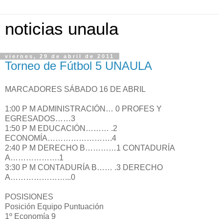
noticias unaula
viernes, 29 de abril de 2011
Torneo de Fútbol 5 UNAULA
MARCADORES SÁBADO 16 DE ABRIL
1:00 P M ADMINISTRACIÓN… 0 PROFES Y
EGRESADOS……3
1:50 P M EDUCACIÓN……… .2
ECONOMÍA…………………….4
2:40 P M DERECHO B…………1 CONTADURÍA
A……………….1
3:30 P M CONTADURÍA B…… .3 DERECHO
A…………………...0
POSISIONES
Posición Equipo Puntuación
1º Economía 9