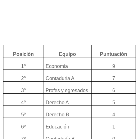
Posición
Equipo
Puntuación
1º
Economía
9
2º
Contaduría A
7
3º
Profes y egresados
6
4º
Derecho A
5
5º
Derecho B
4
6º
Educación
1
7º
Contaduría B
0