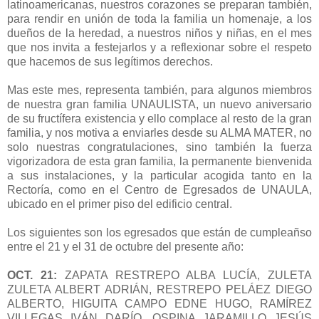
latinoamericanas, nuestros corazones se preparan también,
para rendir en unión de toda la familia un homenaje, a los
dueños de la heredad, a nuestros niños y niñas, en el mes
que nos invita a festejarlos y a reflexionar sobre el respeto
que hacemos de sus legítimos derechos.
Mas este mes, representa también, para algunos miembros
de nuestra gran familia UNAULISTA, un nuevo aniversario
de su fructífera existencia y ello complace al resto de la gran
familia, y nos motiva a enviarles desde su ALMA MATER, no
solo nuestras congratulaciones, sino también la fuerza
vigorizadora de esta gran familia, la permanente bienvenida
a sus instalaciones, y la particular acogida tanto en la
Rectoría, como en el Centro de Egresados de UNAULA,
ubicado en el primer piso del edificio central.
Los siguientes son los egresados que están de cumpleañso
entre el 21 y el 31 de octubre del presente año:
OCT. 21:
ZAPATA RESTREPO ALBA LUCÍA, ZULETA
ZULETA ALBERT ADRIÁN, RESTREPO PELÁEZ DIEGO
ALBERTO, HIGUITA CAMPO EDNE HUGO, RAMÍREZ
VILLEGAS IVÁN DARÍO, OSPINA JARAMILLO JESÚS