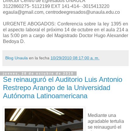
Director Centro de Egresados UNAULA
3122860275- 5112199 EXT 141-414- -3015413220
egaula@gmail.com, centrodeegresados@unaula.edu.co
URGENTE ABOGADOS: Conferencia sobre la ley 1395 en
el aspecto laboral el próximo 14 de octubre en el aula 214 a
las 5:00 pm a cargo del Magistrado Doctor Hugo Alexander
Bedoya D.
Blog Unaula
en la fecha
10/29/2010 08:17:00 a. m.
jueves, 28 de octubre de 2010
Se reinauguró el Auditorio Luis Antonio
Restrepo Arango de la Universidad
Autónoma Latinoamericana
Mediante una
agradable tertulia
se reinauguró el