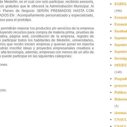
e Medellín, en el cual con solo participar, recibirás asesoría,
EGRES
os gratuitos que te ofrecerá la Administración Municipal. Al
(390)
, los Planes de Negocio SERÁN PREMIADOS HASTA CON
OS EN : Acompañamiento personalizado y especializado,
Extensi
sos para el prototipo.
Extensió
 permitirán mejorar los productos y/o servicios de la empresa
Facultad
incluyendo recursos para compra de materia prima, pruebas de
ativa, página web, constitución de la empresa, registro de
Ingenier
participar todos los habitantes de Medellín, universitarios,
Ingenier
ios que recién inicien empresa y quieran poner en marcha
drán inscribir ideas y proyectos empresariales creativos e
Ingenier
 alta tecnología, además, empresas con menos de un año de
e puede participar en las siguientes categorías:
Investig
OFERT
ones.
(140)
Posgrad
proyect
icos.
Publicac
Relacion
(5)
sistemas
UNAUL
UNAUL