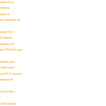
oche de los
Abiertos
uenta el
rio académico de
oral # 161 y
de Negocio
mienza el 4°
tro UNAULA, por
.
pleaños para
os Egresados
a al XVI Concurso
mericano de
oral # 160, y
s
n la Escuela de