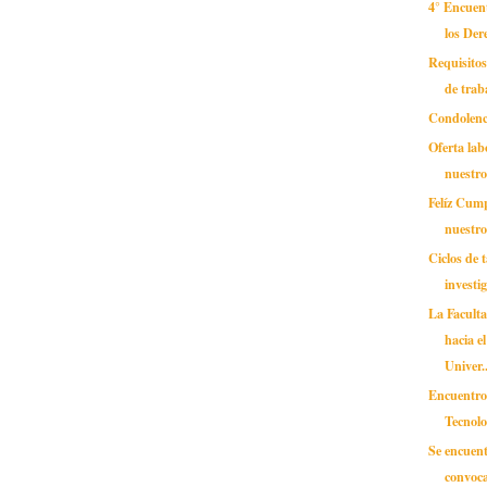
4° Encue
los De
Requisitos
de traba
Condolenc
Oferta lab
nuestr
Felíz Cum
nuestr
Ciclos de t
investi
La Facult
hacia e
Univer..
Encuentro 
Tecnolog
Se encuent
convoca