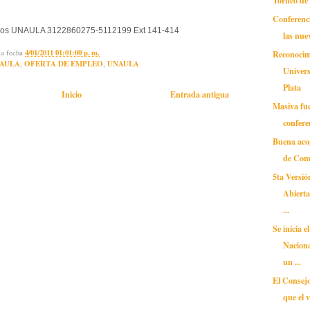
Conferenci
ados UNAULA 3122860275-5112199 Ext 141-414
las nue
la fecha
4/01/2011 01:01:00 p. m.
Reconocim
AULA
,
OFERTA DE EMPLEO
,
UNAULA
Univers
Plata
Inicio
Entrada antigua
Masiva fue 
conferen
Buena acog
de Co
5ta Versió
Abiert
...
Se inicia 
Naciona
un ...
El Consejo
que el v