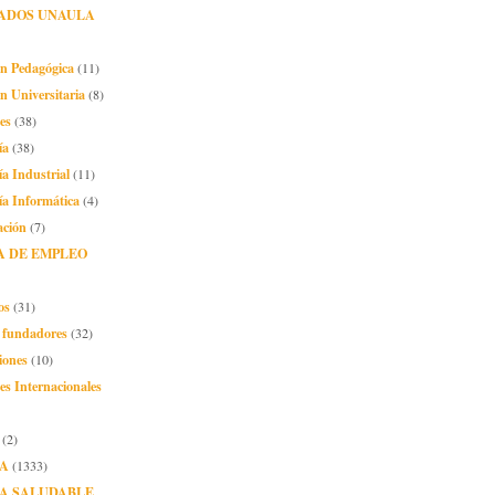
ADOS UNAULA
ón Pedagógica
(11)
n Universitaria
(8)
es
(38)
ía
(38)
ía Industrial
(11)
ía Informática
(4)
ación
(7)
A DE EMPLEO
os
(31)
o fundadores
(32)
iones
(10)
es Internacionales
(2)
A
(1333)
A SALUDABLE