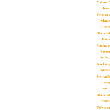
Mañana, N
Libros 
Tenga en c
calenda
Unaula
Oferta Lab
Planes 
Mañana co
Encuen
los De..
Feliz Cum
nuestr
Bienvenid
Intera
Derec...
Oferta Lab
Evento
Talleres e