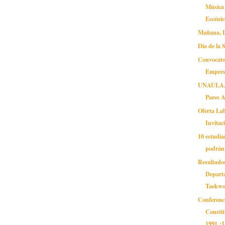
Música 
Escénic
Mañana, D
Día de la 
Convocato
Empres
UNAULA, r
Pares 
Oferta Lab
Invitac
10 estudi
podrán 
Resultad
Depart
Taekw
Conferenc
Constit
1991 ¿U