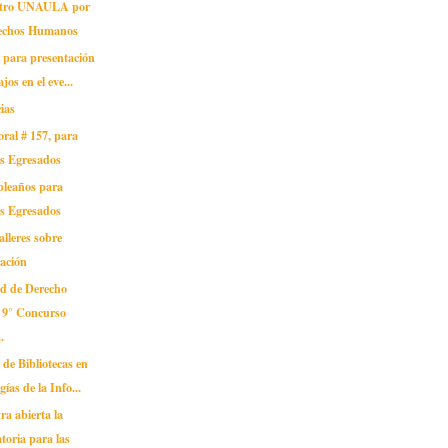
ntro UNAULA por
rechos Humanos
 para presentación
jos en el eve...
ias
oral # 157, para
os Egresados
pleaños para
os Egresados
alleres sobre
gación
ad de Derecho
l 9° Concurso
.
de Bibliotecas en
ías de la Info...
ra abierta la
toria para las