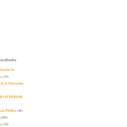
Facultades
tración de
as
(10)
 de la Educación
JO SUPERIOR
ría Pública
(48)
(260)
ía
(30)