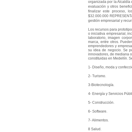
organizada por la Alcaldía d
evaluación y otros benefici
finalizar este proceso
$32.000.000 REPRESENTAD
gestión empresarial y recur
Los recursos para prototipo
o iniciativa empresarial, 
laboratorio, imagen corpor
marca, entre otros. Pueden 
emprendedores y empresar
su idea de negocio. Se po
innovadores, de mediana o
constituidas en Medellín. S
1- Diseño, moda y confecci
2- Turismo.
3-Biotecnología.
4- Energía y Servicios Públ
5- Construcción.
6- Software.
7- Alimentos.
8 Salud.