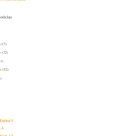
oticias
e
(17)
e
(32)
51)
re
(52)
)
 Fútbol 5
LA
 Fútbol 5