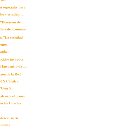
es especiales para
os y estudiant...
“Donación de
 Sala de Economía
ia “La sociedad
iones
cada...
ocidos invitados
II Encuentro de T...
ión de la Red
IN Cátedra
 en S...
canza el primer
en las Cuartas
escansa en
 Santa