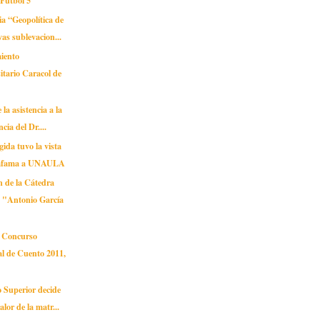
a “Geopolítica de
vas sublevacion...
iento
itario Caracol de
la asistencia a la
cia del Dr....
ida tuvo la vista
mfama a UNAULA
n de la Cátedra
a "Antonio García
el Concurso
l de Cuento 2011,
 Superior decide
alor de la matr...