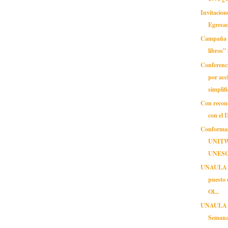
Invitacion
Egresad
Campaña 
libros”
Conferenc
por acc
simplifi
Con recon
con el 
Conformac
UNITW
UNESCO
UNAULA al
puesto 
Ol...
UNAULA d
Semana