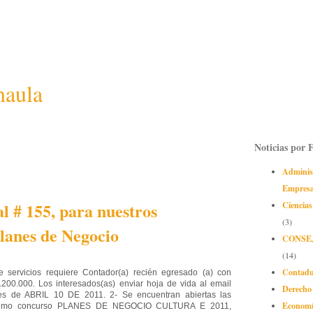
naula
Noticias por 
Adminis
Empres
l # 155, para nuestros
Ciencias
(3)
lanes de Negocio
CONSE
(14)
Contadu
 servicios requiere Contador(a) recién egresado (a) con
$1.200.000. Los interesados(as) enviar hoja de vida al email
Derecho
es de ABRIL 10 DE 2011. 2- Se encuentran abiertas las
Econom
décimo concurso PLANES DE NEGOCIO CULTURA E 2011,