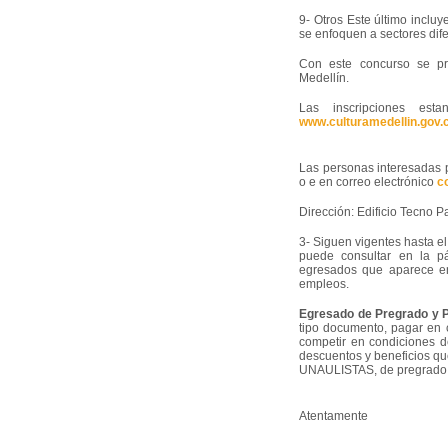
9- Otros Este último inclu
se enfoquen a sectores dife
Con este concurso se pr
Medellín.
Las inscripciones es
www.culturamedellin.gov.
Las personas interesadas 
o e en correo electrónico
c
Dirección: Edificio Tecno P
3- Siguen vigentes hasta el
puede consultar en la p
egresados que aparece en 
empleos.
Egresado de Pregrado y 
tipo documento, pagar en c
competir en condiciones de
descuentos y beneficios qu
UNAULISTAS, de pregrado 
Atentamente