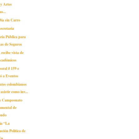
y Artes
as...
ía sin Carro
Secretaria
ria Pública para
as de Seguros
ecibe vista de
Académicos
oral # 159 e
ió a Eventos
antes colombianos
asistir como inv...
os Campeonato
amental de
ondo
ia “La
ución Política de
n...