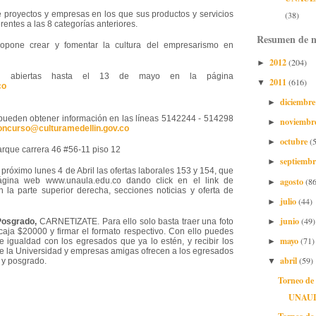
ye proyectos y empresas en los que sus productos y servicios
(38)
rentes a las 8 categorías anteriores.
Resumen de n
opone crear y fomentar la cultura del empresarismo en
2012
(204)
►
tan abiertas hasta el 13 de mayo en la página
2011
(616)
▼
co
diciembr
►
pueden obtener información en las líneas 5142244 - 514298
noviembr
►
oncurso@culturamedellin.gov.co
octubre
(
►
arque carrera 46 #56-11 piso 12
septiemb
►
 próximo lunes 4 de Abril las ofertas laborales 153 y 154, que
agosto
(86
ágina web www.unaula.edu.co dando click en el link de
►
la parte superior derecha, secciones noticias y oferta de
julio
(44)
►
junio
(49)
►
Posgrado,
CARNETIZATE. Para ello solo basta traer una foto
aja $20000 y firmar el formato respectivo. Con ello puedes
mayo
(71)
►
 igualdad con los egresados que ya lo estén, y recibir los
e la Universidad y empresas amigas ofrecen a los egresados
abril
(59)
▼
y posgrado.
Torneo de
UNAU
Torneo de