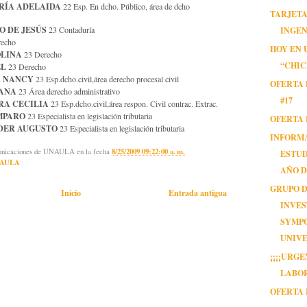
RÍA ADELAIDA
22 Esp. En dcho. Público, área de dcho
TARJETA
O DE JESÚS
23 Contaduría
INGE
echo
HOY EN 
OLINA
23 Derecho
“CHIC
EL
23 Derecho
A NANCY
23 Esp.dcho.civil,área derecho procesal civil
OFERTA 
IANA
23 Área derecho administrativo
#17
RA CECILIA
23 Esp.dcho.civil,área respon. Civil contrac. Extrac.
MPARO
23 Especialista en legislación tributaria
OFERTA 
DER AUGUSTO
23 Especialista en legislación tributaria
INFORM
municaciones de UNAULA
en la fecha
8/25/2009 09:22:00 a. m.
ESTUD
AULA
AÑO 
GRUPO 
Inicio
Entrada antigua
INVES
SYMP
UNIVE
¡¡¡¡URG
LABOR
OFERTA 