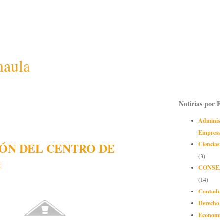
naula
Noticias por 
Adminis
Empres
ÓN DEL CENTRO DE
Ciencias
(3)
S
CONSE
(14)
Contadu
Derecho
Econom