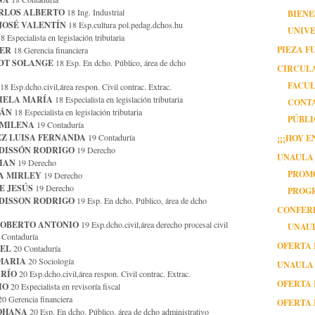
RLOS ALBERTO
18 Ing. Industrial
BIEN
JOSÉ VALENTÍN
18 Esp.cultura pol.pedag.dchos.hu
UNIVE
8 Especialista en legislación tributaria
PIEZA 
DER
18 Gerencia financiera
DT SOLANGE
18 Esp. En dcho. Público, área de dcho
CIRCULA
FACUL
18 Esp.dcho.civil,área respon. Civil contrac. Extrac.
IELA MARÍA
18 Especialista en legislación tributaria
CONT
IÁN
18 Especialista en legislación tributaria
PÚBL
 MILENA
19 Contaduría
Z LUISA FERNANDA
¡¡¡HOY 
19 Contaduría
DISSÓN RODRIGO
19 Derecho
UNAULA 
IAN
19 Derecho
PROMO
A MIRLEY
19 Derecho
E JESÚS
19 Derecho
PROG
DISSON RODRIGO
19 Esp. En dcho. Público, área de dcho
CONFER
OBERTO ANTONIO
19 Esp.dcho.civil,área derecho procesal civil
UNAU
ontaduría
OFERTA 
UEL
20 Contaduría
MARIA
20 Sociología
UNAULA 
ARÍO
20 Esp.dcho.civil,área respon. Civil contrac. Extrac.
OFERTA 
IO
20 Especialista en revisoría fiscal
0 Gerencia financiera
OFERTA 
OHANA
20 Esp. En dcho. Público, área de dcho administrativo