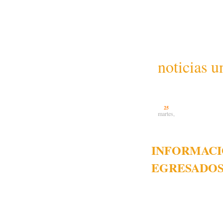
noticias u
25
martes,
INFORMACI
EGRESADO