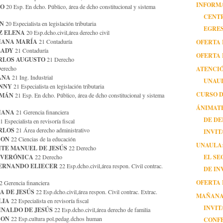
INFORM
IO
20 Esp. En dcho. Público, área de dcho constitucional y sistema
CENT
ON
20 Especialista en legislación tributaria
EGRE
Z ELENA
20 Esp.dcho.civil,área derecho civil
IANA MARÍA
OFERTA 
21 Contaduría
LADY
21 Contaduría
OFERTA 
RLOS AUGUSTO
21 Derecho
ATENCI
erecho
ANA
21 Ing. Industrial
UNAU
NNY
21 Especialista en legislación tributaria
CURSO 
RMÁN
21 Esp. En dcho. Público, área de dcho constitucional y sistema
ÁNIMATE
IANA
21 Gerencia financiera
DE DE
1 Especialista en revisoría fiscal
RLOS
21 Área derecho administrativo
INVITA
SON
22 Ciencias de la educación
UNAULA:
TE MANUEL DE JESÚS
22 Derecho
 VERÓNICA
EL S
22 Derecho
ERNANDO ELIECER
22 Esp.dcho.civil,área respon. Civil contrac.
DE IN
OFERTA 
 Gerencia financiera
A DE JESÚS
22 Esp.dcho.civil,área respon. Civil contrac. Extrac.
MAÑANA
LIA
22 Especialista en revisoría fiscal
INVIT
INALDO DE JESÚS
22 Esp.dcho.civil,área derecho de familia
SON
22 Esp.cultura pol.pedag.dchos human
CONF