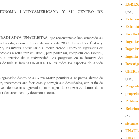
EGRES
UTONOMA LATINOAMERICANA Y SU CENTRO DE
(390)
Extensi
Extensió
Facultad
GRADUADOS UNAULISTAS
, que recientemente han celebrado su
Ingenier
a hacerlo, durante el mes de agosto de 2009, deseándoles Éxitos y
; y los invitan a vincularse al recién creado Centro de Egresados de
Ingenier
tos a actualizar sus datos, para poder así, compartir con ustedes,
Ingenier
 al interior de la universidad, los progresos en la frontera del
ón de toda la familia UNAULISTA, en todos los aspectos de la vida
Investig
OFERT
s egresados dentro de su Alma Mater, permitirá a las partes, dentro de
(140)
n, incrementar sus fortalezas y corregir sus debilidades, con el fin de
Posgrad
ravés de nuestros egresados, la imagen de UNAULA dentro de la
 del crecimiento y desarrollo social.
proyect
Publicac
Relacion
(5)
sistemas
UNAUL
UNAUL