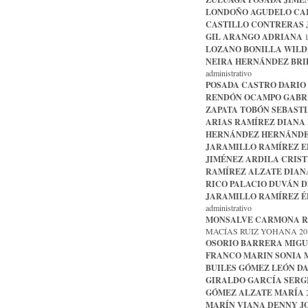
LONDOÑO AGUDELO CA
CASTILLO CONTRERAS 
GIL ARANGO ADRIANA
1
LOZANO BONILLA WIL
NEIRA HERNÁNDEZ BRI
administrativo
POSADA CASTRO DARIO
RENDÓN OCAMPO GABR
ZAPATA TOBÓN SEBAST
ARIAS RAMÍREZ DIANA
HERNÁNDEZ HERNÁNDE
JARAMILLO RAMÍREZ E
JIMÉNEZ ARDILA CRIST
RAMÍREZ ALZATE DIAN
RICO PALACIO DUVÁN D
JARAMILLO RAMÍREZ É
administrativo
MONSALVE CARMONA R
MACÍAS RUIZ YOHANA 20 C
OSORIO BARRERA MIG
FRANCO MARIN SONIA 
BUILES GÓMEZ LEÓN D
GIRALDO GARCÍA SERG
GÓMEZ ALZATE MARÍA
2
MARÍN VIANA DENNY J