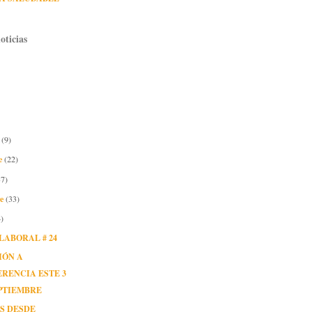
oticias
e
(9)
e
(22)
37)
re
(33)
)
LABORAL # 24
IÓN A
RENCIA ESTE 3
PTIEMBRE
S DESDE