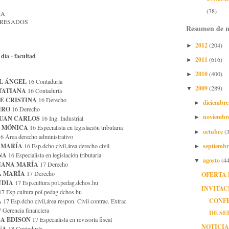
(38)
YA
GRESADOS
Resumen de n
2012
(204)
►
a - facultad
2011
(616)
►
2010
(400)
►
L ÁNGEL
16 Contaduría
2009
(289)
▼
TATIANA
16 Contaduría
E CRISTINA
16 Derecho
diciembr
►
IRO
16 Derecho
noviembr
UAN CARLOS
►
16 Ing. Industrial
 MÓNICA
16 Especialista en legislación tributaria
octubre
(
►
6 Área derecho administrativo
septiemb
 MARÍA
16 Esp.dcho.civil,área derecho civil
►
NA
16 Especialista en legislación tributaria
agosto
(44
▼
IANA MARÍA
17 Derecho
A MARÍA
17 Derecho
OFERTA 
UDIA
17 Esp.cultura pol.pedag.dchos.hu
INVITAC
7 Esp.cultura pol.pedag.dchos.hu
CONFE
A
17 Esp.dcho.civil,área respon. Civil contrac. Extrac.
 Gerencia financiera
DE SE
A EDISON
17 Especialista en revisoría fiscal
NOTICIA
NA
18 Contaduría