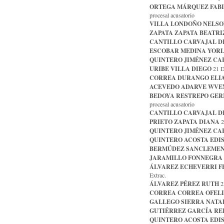
ORTEGA MÁRQUEZ FAB
procesal acusatorio
VILLA LONDOÑO NELS
ZAPATA ZAPATA BEATRI
CANTILLO CARVAJAL D
ESCOBAR MEDINA YOR
QUINTERO JIMÉNEZ CA
URIBE VILLA DIEGO
21 D
CORREA DURANGO ELI
ACEVEDO ADARVE WVE
BEDOYA RESTREPO GE
procesal acusatorio
CANTILLO CARVAJAL D
PRIETO ZAPATA DIANA
2
QUINTERO JIMÉNEZ CA
QUINTERO ACOSTA EDI
BERMÚDEZ SANCLEMEN
JARAMILLO FONNEGRA
ÁLVAREZ ECHEVERRI F
Extrac.
ÁLVAREZ PÉREZ RUTH
22
CORREA CORREA OFELI
GALLEGO SIERRA NATA
GUTIÉRREZ GARCÍA RE
QUINTERO ACOSTA EDI