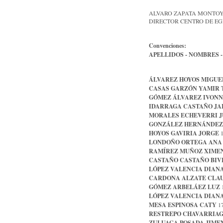
ALVARO ZAPATA MONTO
DIRECTOR CENTRO DE E
Convenciones:
APELLIDOS - NOMBRES - dí
ÁLVAREZ HOYOS MIGUE
CASAS GARZÓN YAMIR 
GÓMEZ ÁLVAREZ IVONN
IDARRAGA CASTAÑO JA
MORALES ECHEVERRI J
GONZÁLEZ HERNÁNDEZ
HOYOS GAVIRIA JORGE
1
LONDOÑO ORTEGA ANA
RAMÍREZ MUÑOZ XIME
CASTAÑO CASTAÑO BIV
LÓPEZ VALENCIA DIAN
CARDONA ALZATE CLA
GÓMEZ ARBELÁEZ LUZ
1
LÓPEZ VALENCIA DIAN
MESA ESPINOSA CATY
17
RESTREPO CHAVARRIAG
ZULUAGA POSADA JIME