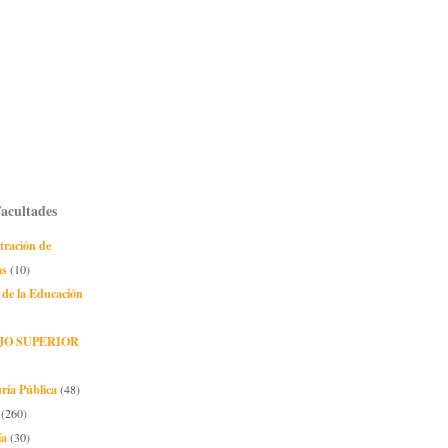
Facultades
tración de
as
(10)
 de la Educación
JO SUPERIOR
ría Pública
(48)
(260)
ía
(30)