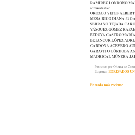
RAMÍREZ LONDOÑO MA
administrativo
OROZCO YEPES ALBERT
MESA RICO DIANA
23 Der
SERRANO TEJADA CAR
VÁSQUEZ GÓMEZ RAFA
BEDOYA CASTRO MARÍ
BETANCUR LÓPEZ ADR
CARDONA ACEVEDO AU
GARAVITO CÓRDOBA A
MADRIGAL MÚNERA JA
Publicado por
Oficina de Co
Etiquetas:
EGRESADOS UN
Entrada más reciente