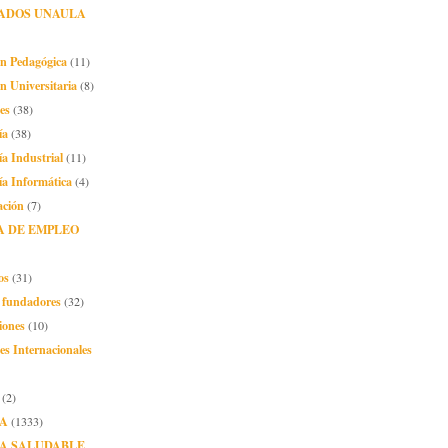
ADOS UNAULA
ón Pedagógica
(11)
n Universitaria
(8)
es
(38)
ía
(38)
ía Industrial
(11)
ía Informática
(4)
ación
(7)
A DE EMPLEO
os
(31)
o fundadores
(32)
iones
(10)
es Internacionales
(2)
A
(1333)
A SALUDABLE