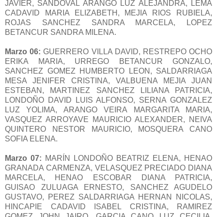
JAVIER, SANDOVAL ARANGO LUZ ALEJANDRA, LEMA
CADAVID MARIA ELIZABETH, MEJIA RIOS RUBIELA,
ROJAS SANCHEZ SANDRA MARCELA, LOPEZ
BETANCUR SANDRA MILENA.
Marzo 06:
GUERRERO VILLA DAVID, RESTREPO OCHO
ERIKA MARIA, URREGO BETANCUR GONZALO,
SANCHEZ GOMEZ HUMBERTO LEON, SALDARRIAGA
MESA JENIFER CRISTINA, VALBUENA MEJIA JUAN
ESTEBAN, MARTINEZ SANCHEZ LILIANA PATRICIA,
LONDOÑO DAVID LUIS ALFONSO, SERNA GONZALEZ
LUZ YOLIMA, ARANGO VEIRA MARGARITA MARIA,
VASQUEZ ARROYAVE MAURICIO ALEXANDER, NEIVA
QUINTERO NESTOR MAURICIO, MOSQUERA CANO
SOFIA ELENA.
Marzo 07:
MARÍN LONDOÑO BEATRIZ ELENA, HENAO
GRANADA CARMENZA, VELASQUEZ PRECIADO DIANA
MARCELA, HENAO ESCOBAR DIANA PATRICIA,
GUISAO ZULUAGA ERNESTO, SANCHEZ AGUDELO
GUSTAVO, PEREZ SALDARRIAGA HERNAN NICOLAS,
HINCAPIE CADAVID ISABEL CRISTINA, RAMIREZ
GOMEZ JOHN JAIRO, GARCIA CANO LUZ CECILIA,