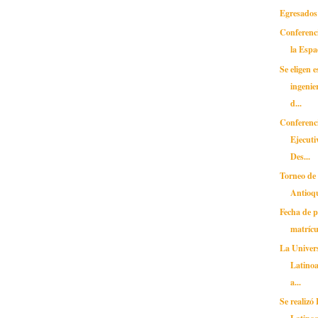
Egresados 
Conferenc
la Espa
Se eligen 
ingenie
d...
Conferenc
Ejecuti
Des...
Torneo de
Antioq
Fecha de 
matrícu
La Unive
Latinoa
a...
Se realizó
Latino