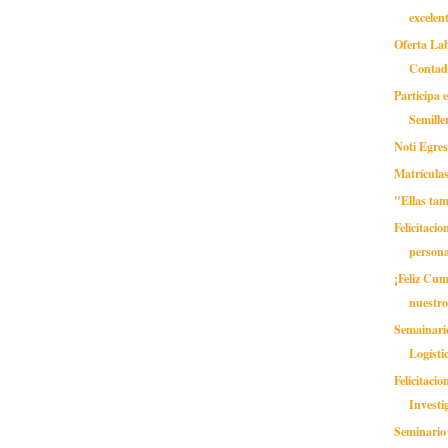
excelen
Oferta Lab
Contad
Participa 
Semille
Noti Egre
Matrícul
"Ellas ta
Felicitacio
persona
¡Feliz Cu
nuestro
Semainario
Logísti
Felicitaci
Investi
Seminario 