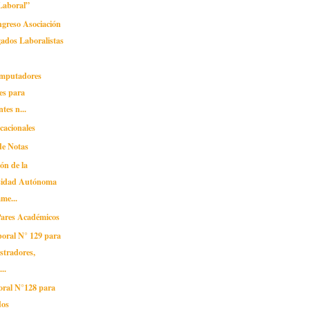
Laboral”
reso Asociación
ados Laboralistas
omputadores
les para
tes n...
cacionales
de Notas
ión de la
sidad Autónoma
me...
 Pares Académicos
boral N° 129 para
stradores,
..
oral N°128 para
dos