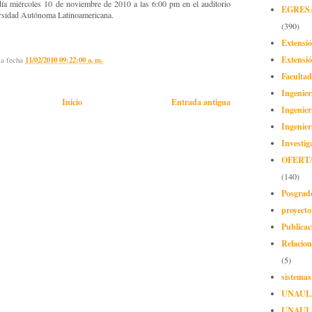
 día miércoles 10 de noviembre de 2010 a las 6:00 pm en el auditorio
EGRES
ersidad Autónoma Latinoamericana.
(390)
Extensi
Extensió
la fecha
11/02/2010 09:22:00 a. m.
Facultad
Ingenier
Inicio
Entrada antigua
Ingenier
Ingenier
Investig
OFERT
(140)
Posgrad
proyect
Publicac
Relacion
(5)
sistemas
UNAUL
UNAUL