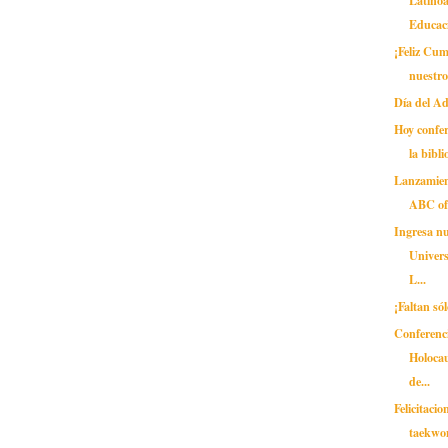
Educaci
¡Feliz Cu
nuestro
Día del A
Hoy confer
la bibli
Lanzamien
ABC of 
Ingresa nu
Univer
L...
¡Faltan sól
Conferenc
Holocau
de...
Felicitaci
taekwo