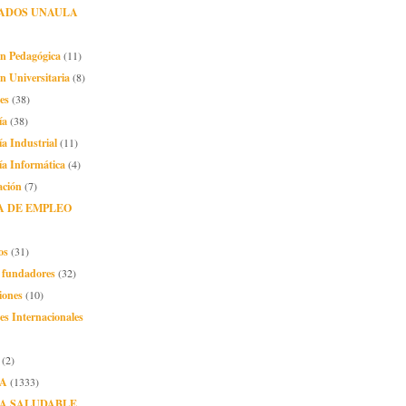
ADOS UNAULA
ón Pedagógica
(11)
n Universitaria
(8)
es
(38)
ía
(38)
ía Industrial
(11)
ía Informática
(4)
ación
(7)
A DE EMPLEO
os
(31)
o fundadores
(32)
iones
(10)
es Internacionales
(2)
A
(1333)
A SALUDABLE