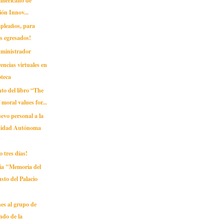
ón Innov...
mpleaños, para
s egresados!
dministrador
encias virtuales en
oteca
to del libro “The
moral values for...
evo personal a la
sidad Autónoma
o tres días!
ia "Memoria del
sto del Palacio
ones al grupo de
ndo de la