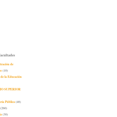
Facultades
tración de
as
(10)
 de la Educación
JO SUPERIOR
ría Pública
(48)
(260)
ía
(30)