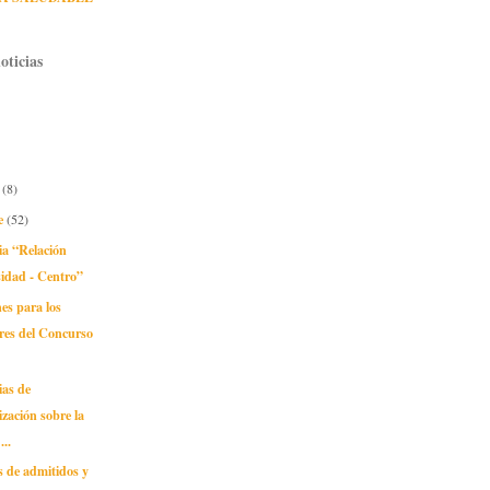
oticias
e
(8)
e
(52)
ia “Relación
idad - Centro”
nes para los
res del Concurso
ias de
lización sobre la
...
s de admitidos y