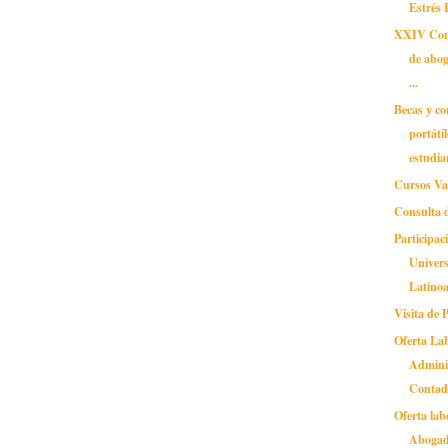
Estrés 
XXIV Cong
de abog
...
Becas y c
portáti
estudian
Cursos Va
Consulta 
Participac
Univer
Latinoa
Visita de
Oferta La
Admini
Contad.
Oferta lab
Aboga