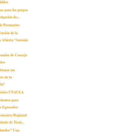
itidos
ones para los grupos
tigación de...
de Pecunarios
ersión de la
a Abierta “Antonio
unión de Consejo
ico
obtener un
to en tu
la?
lclórico UNAULA
pleaños para
os Egresados
Concurso Regional
itario de Técni...
Mundos" Una