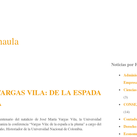
naula
Noticias por 
Adminis
Empres
 VARGAS VILA: DE LA ESPADA
Ciencias
(3)
A
CONSE
(14)
Contadu
ntenario del natalicio de José María Vargas Vila, la Universidad
iza la conferencia “Vargas Vila: de la espada a la pluma” a cargo del
Derecho
ño, Historiador de la Universidad Nacional de Colombia.
Econom