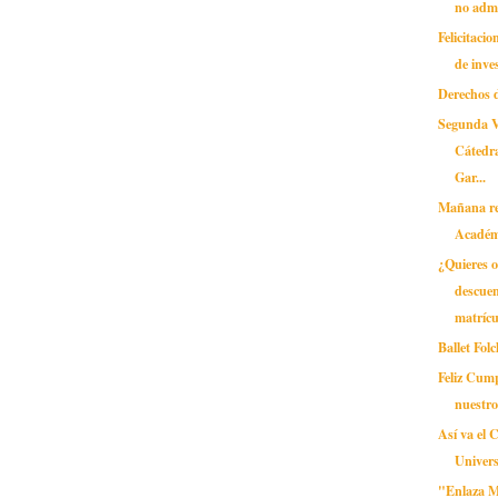
no adm
Felicitaci
de inves
Derechos 
Segunda V
Cátedr
Gar...
Mañana re
Académ
¿Quieres 
descuen
matrícu
Ballet Fo
Feliz Cum
nuestr
Así va el 
Univers
"Enlaza 