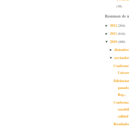
(38)
Resumen de n
2012
(204)
►
2011
(616)
►
2010
(400)
▼
diciembr
►
noviembr
▼
Conferenc
Univers
Felicitacio
ganado
Reg...
Conferenc
sensibi
calidad 
Resultado