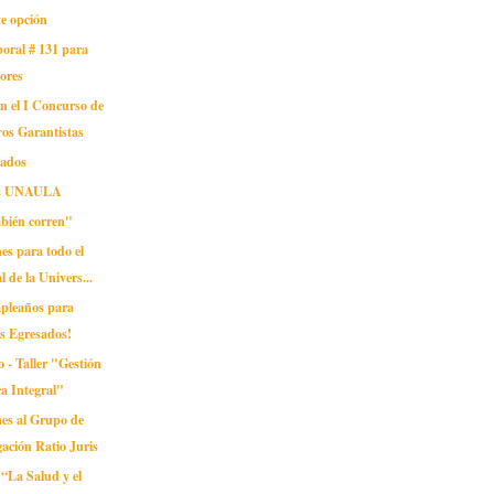
te opción
oral # 131 para
ores
en el I Concurso de
ros Garantistas
sados
as UNAULA
mbién corren"
nes para todo el
l de la Univers...
mpleaños para
s Egresados!
 - Taller "Gestión
ca Integral"
ones al Grupo de
gación Ratio Juris
“La Salud y el