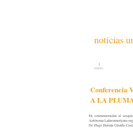
noticias u
2
martes,
Conferencia
A LA PLUM
En conmemoración al sesquice
Autónoma Latinoamericana organ
Dr. Hugo Hernán Giraldo Casta