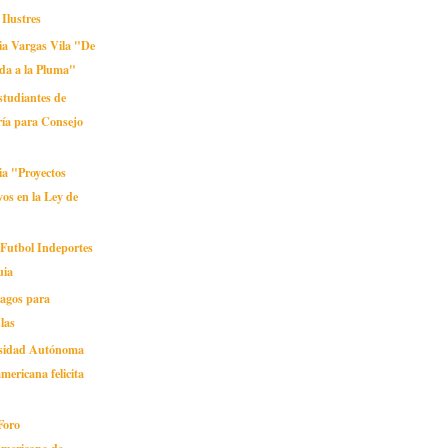
Ilustres
ia Vargas Vila "De
da a la Pluma"
estudiantes de
ría para Consejo
ia "Proyectos
vos en la Ley de
 Futbol Indeportes
uia
pagos para
las
rsidad Autónoma
mericana felicita
 Foro
americano de