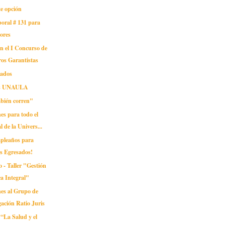
te opción
oral # 131 para
ores
en el I Concurso de
ros Garantistas
sados
as UNAULA
mbién corren"
nes para todo el
l de la Univers...
mpleaños para
s Egresados!
 - Taller "Gestión
ca Integral"
ones al Grupo de
gación Ratio Juris
“La Salud y el