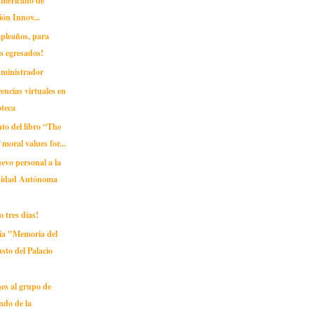
ón Innov...
mpleaños, para
s egresados!
dministrador
encias virtuales en
oteca
to del libro “The
moral values for...
evo personal a la
sidad Autónoma
o tres días!
ia "Memoria del
sto del Palacio
ones al grupo de
ndo de la