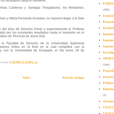
 los resultados hasta el momento:
EGRES
issa Cardenas y Santiago Trespalacios, los felicitamos,
(390)
.
Extensi
nez y Maria Fernanda Arroyave, no lograron llegar a la fase
Extensió
Facultad
es del área de Derecho Penal y especialmente al Profesor
aldo por los excelentes resultados hasta el momento en el
Ingenier
tario de Técnicas de Juicio Oral.
Ingenier
e la Facultad de Derecho de la Universidad Autónoma
Ingenier
seamos éxitos en la final en la cual competirá con la
 y con la Universidad de Envigado, el día lunes 29 de
Investig
OFERT
la fecha
11/22/2010 12:12:00 p. m.
(140)
Posgrad
proyect
Inicio
Entrada antigua
Publicac
Relacion
(5)
sistemas
UNAUL
UNAUL