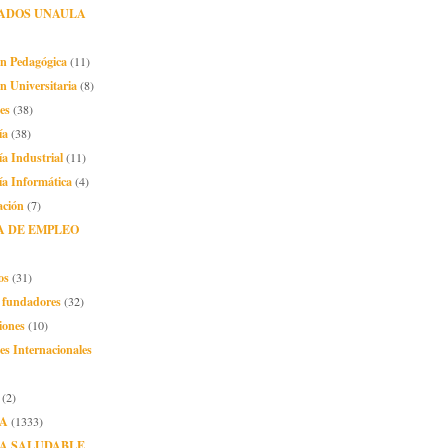
ADOS UNAULA
ón Pedagógica
(11)
n Universitaria
(8)
es
(38)
ía
(38)
ía Industrial
(11)
ía Informática
(4)
ación
(7)
A DE EMPLEO
os
(31)
o fundadores
(32)
iones
(10)
es Internacionales
(2)
A
(1333)
A SALUDABLE