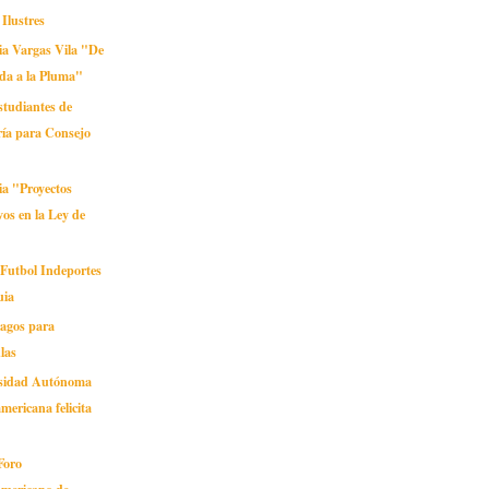
Ilustres
ia Vargas Vila "De
da a la Pluma"
estudiantes de
ría para Consejo
ia "Proyectos
vos en la Ley de
 Futbol Indeportes
uia
pagos para
las
rsidad Autónoma
mericana felicita
 Foro
americano de