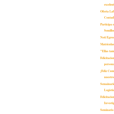
excelen
Oferta Lab
Contad
Participa 
Semille
Noti Egre
Matrícul
"Ellas ta
Felicitacio
persona
¡Feliz Cu
nuestro
Semainario
Logísti
Felicitaci
Investi
Seminario 