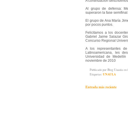
A continuación describimos
Al grupo de defensa: Mel
superaron la fase semifinal
El grupo de Ana María Jimé
por pocos puntos.
Felicitamos a los docent
Gabriel Jaime Salazar Gir
Concurso Regional Universi
A los representantes d
Latinoamericana, les de
Universidad de Medellín
noviembre de 2010
Publicado por
Blog Unaula
en 
Etiquetas:
UNAULA
Entrada más reciente