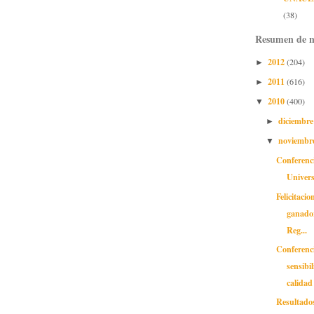
(38)
Resumen de n
2012
(204)
►
2011
(616)
►
2010
(400)
▼
diciembr
►
noviembr
▼
Conferenc
Univers
Felicitacio
ganado
Reg...
Conferenc
sensibi
calidad 
Resultado