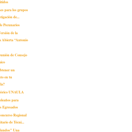
itidos
ones para los grupos
tigación de...
de Pecunarios
ersión de la
a Abierta “Antonio
unión de Consejo
ico
obtener un
to en tu
la?
lclórico UNAULA
pleaños para
os Egresados
Concurso Regional
itario de Técni...
Mundos" Una