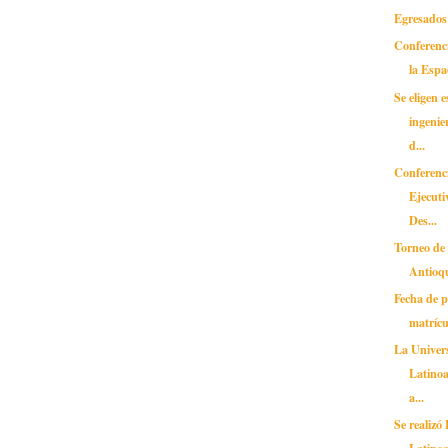
Egresados 
Conferenc
la Espa
Se eligen 
ingenie
d...
Conferenc
Ejecuti
Des...
Torneo de
Antioq
Fecha de 
matrícu
La Unive
Latinoa
a...
Se realizó
Latino