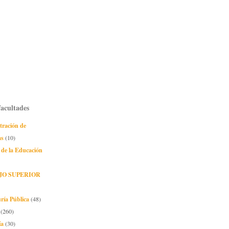
Facultades
tración de
as
(10)
 de la Educación
JO SUPERIOR
ría Pública
(48)
(260)
ía
(30)