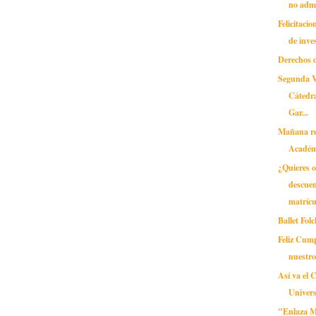
no adm
Felicitaci
de inves
Derechos 
Segunda V
Cátedr
Gar...
Mañana re
Académ
¿Quieres 
descuen
matrícu
Ballet Fo
Feliz Cum
nuestr
Así va el 
Univers
"Enlaza 