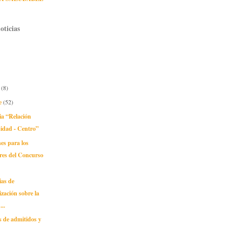
oticias
e
(8)
e
(52)
ia “Relación
idad - Centro”
nes para los
res del Concurso
ias de
lización sobre la
...
s de admitidos y