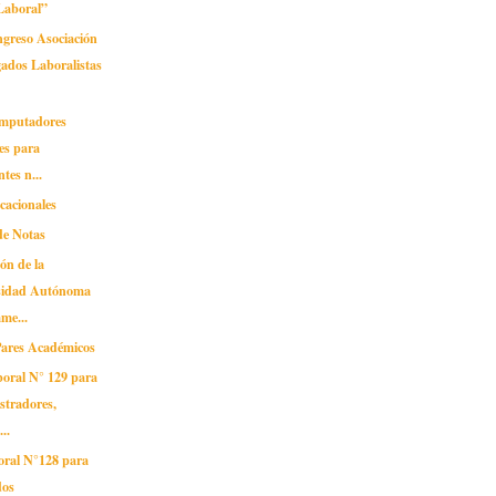
Laboral”
reso Asociación
ados Laboralistas
omputadores
les para
tes n...
cacionales
de Notas
ión de la
sidad Autónoma
me...
 Pares Académicos
boral N° 129 para
stradores,
..
oral N°128 para
dos