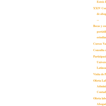
Estrés 
XXIV Cong
de abog
...
Becas y c
portáti
estudian
Cursos Va
Consulta 
Participac
Univer
Latinoa
Visita de
Oferta La
Admini
Contad.
Oferta lab
Aboga