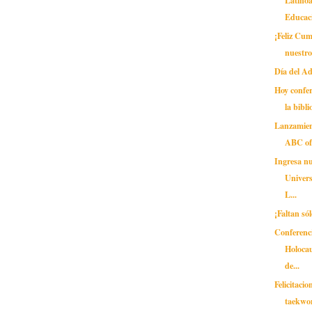
Educaci
¡Feliz Cu
nuestro
Día del A
Hoy confer
la bibli
Lanzamien
ABC of 
Ingresa nu
Univer
L...
¡Faltan sól
Conferenc
Holocau
de...
Felicitaci
taekwo