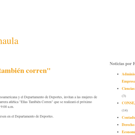
naula
Noticias por 
 también corren"
Adminis
Empres
Ciencias
(3)
americana y el Departamento de Deportes, invitan a las mujeres de
 carrera atlética "Ellas También Corren" que se realizará el próximo
CONSE
 9:00 a.m.
(14)
birsen en el Departamento de Deportes.
Contadu
Derecho
Econom