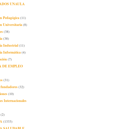
ADOS UNAULA
ón Pedagógica
(11)
n Universitaria
(8)
es
(38)
ía
(38)
ía Industrial
(11)
ía Informática
(4)
ación
(7)
A DE EMPLEO
os
(31)
o fundadores
(32)
iones
(10)
es Internacionales
(2)
A
(1333)
A SALUDABLE