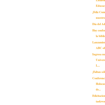
Educaci
¡Feliz Cu
nuestro
Día del A
Hoy confer
la bibli
Lanzamien
ABC of 
Ingresa nu
Univer
L...
¡Faltan sól
Conferenc
Holocau
de...
Felicitaci
taekwo