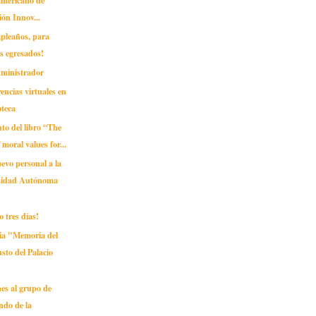
ón Innov...
mpleaños, para
s egresados!
dministrador
encias virtuales en
oteca
to del libro “The
moral values for...
evo personal a la
sidad Autónoma
o tres días!
ia "Memoria del
sto del Palacio
ones al grupo de
ndo de la