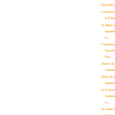
Egresados 
Conferenc
la Espa
Se eligen 
ingenie
d...
Conferenc
Ejecuti
Des...
Torneo de
Antioq
Fecha de 
matrícu
La Unive
Latinoa
a...
Se realizó
Latino