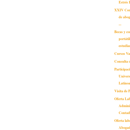
Estrés 
XXIV Cong
de abog
...
Becas y c
portáti
estudian
Cursos Va
Consulta 
Participac
Univer
Latinoa
Visita de
Oferta La
Admini
Contad.
Oferta lab
Aboga