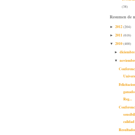
(38)
Resumen de n
2012
(204)
►
2011
(616)
►
2010
(400)
▼
diciembr
►
noviembr
▼
Conferenc
Univers
Felicitacio
ganado
Reg...
Conferenc
sensibi
calidad 
Resultado