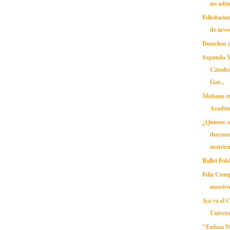
no adm
Felicitaci
de inves
Derechos 
Segunda V
Cátedr
Gar...
Mañana re
Académ
¿Quieres 
descuen
matrícu
Ballet Fo
Feliz Cum
nuestr
Así va el 
Univers
"Enlaza 