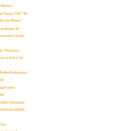
Ilustres
ia Vargas Vila "De
da a la Pluma"
estudiantes de
ría para Consejo
ia "Proyectos
vos en la Ley de
 Futbol Indeportes
uia
pagos para
las
rsidad Autónoma
mericana felicita
 Foro
americano de