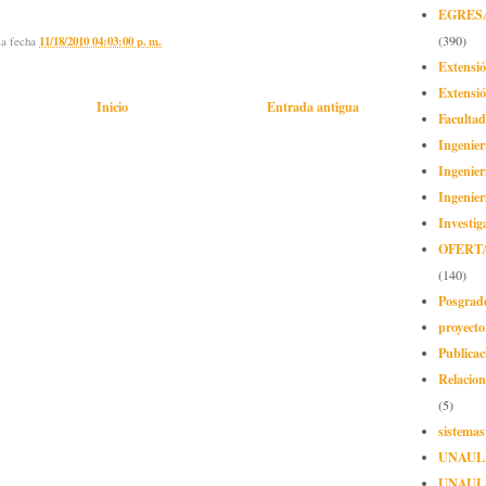
EGRES
(390)
la fecha
11/18/2010 04:03:00 p. m.
Extensi
Extensió
Inicio
Entrada antigua
Facultad
Ingenier
Ingenier
Ingenier
Investig
OFERT
(140)
Posgrad
proyect
Publicac
Relacion
(5)
sistemas
UNAUL
UNAUL