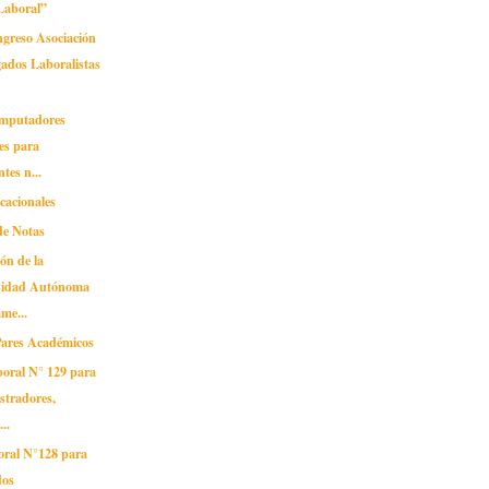
Laboral”
reso Asociación
ados Laboralistas
omputadores
les para
tes n...
cacionales
de Notas
ión de la
sidad Autónoma
me...
 Pares Académicos
boral N° 129 para
stradores,
..
oral N°128 para
dos