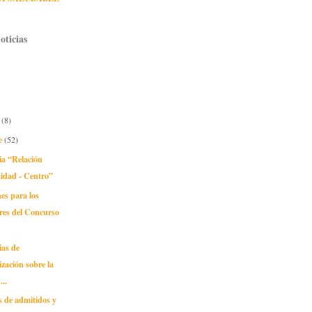
oticias
e
(8)
e
(52)
ia “Relación
idad - Centro”
nes para los
res del Concurso
ias de
lización sobre la
...
s de admitidos y