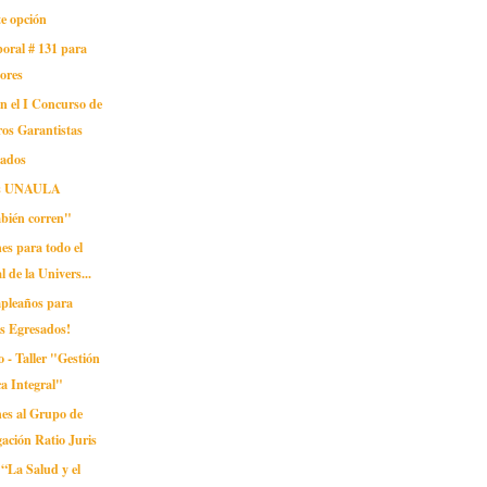
te opción
oral # 131 para
ores
en el I Concurso de
ros Garantistas
sados
as UNAULA
mbién corren"
nes para todo el
l de la Univers...
mpleaños para
s Egresados!
 - Taller "Gestión
ca Integral"
ones al Grupo de
gación Ratio Juris
“La Salud y el