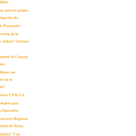
itidos
ones para los grupos
tigación de...
de Pecunarios
ersión de la
a Abierta “Antonio
unión de Consejo
ico
obtener un
to en tu
la?
lclórico UNAULA
pleaños para
os Egresados
Concurso Regional
itario de Técni...
Mundos" Una