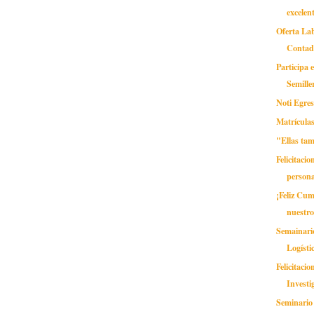
excelen
Oferta Lab
Contad
Participa 
Semille
Noti Egre
Matrícul
"Ellas ta
Felicitacio
persona
¡Feliz Cu
nuestro
Semainario
Logísti
Felicitaci
Investi
Seminario 