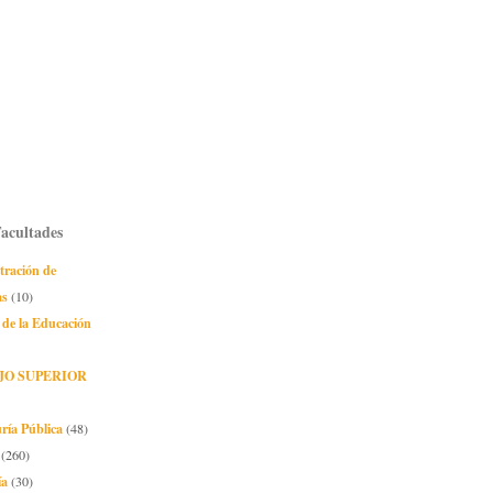
Facultades
tración de
as
(10)
 de la Educación
JO SUPERIOR
ría Pública
(48)
(260)
ía
(30)