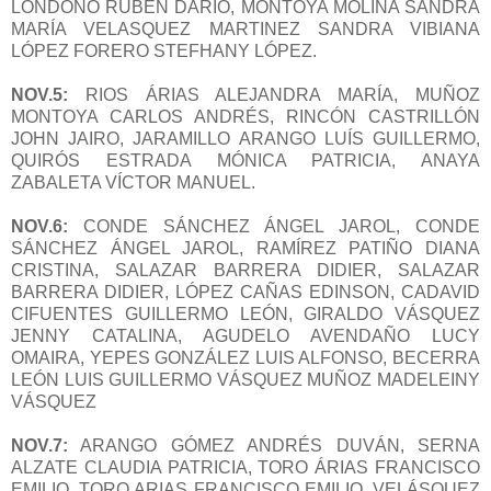
LONDOÑO RUBÉN DARIO, MONTOYA MOLINA SANDRA
MARÍA VELASQUEZ MARTINEZ SANDRA VIBIANA
LÓPEZ FORERO STEFHANY LÓPEZ.
NOV.5:
RIOS ÁRIAS ALEJANDRA MARÍA, MUÑOZ
MONTOYA CARLOS ANDRÉS, RINCÓN CASTRILLÓN
JOHN JAIRO, JARAMILLO ARANGO LUÍS GUILLERMO,
QUIRÓS ESTRADA MÓNICA PATRICIA, ANAYA
ZABALETA VÍCTOR MANUEL.
NOV.6:
CONDE SÁNCHEZ ÁNGEL JAROL, CONDE
SÁNCHEZ ÁNGEL JAROL, RAMÍREZ PATIÑO DIANA
CRISTINA, SALAZAR BARRERA DIDIER, SALAZAR
BARRERA DIDIER, LÓPEZ CAÑAS EDINSON, CADAVID
CIFUENTES GUILLERMO LEÓN, GIRALDO VÁSQUEZ
JENNY CATALINA, AGUDELO AVENDAÑO LUCY
OMAIRA, YEPES GONZÁLEZ LUIS ALFONSO, BECERRA
LEÓN LUIS GUILLERMO VÁSQUEZ MUÑOZ MADELEINY
VÁSQUEZ
NOV.7:
ARANGO GÓMEZ ANDRÉS DUVÁN, SERNA
ALZATE CLAUDIA PATRICIA, TORO ÁRIAS FRANCISCO
EMILIO, TORO ARIAS FRANCISCO EMILIO, VELÁSQUEZ