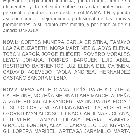
Egresado cumpleañero unaulista, que la celebración de su
efemérides y la reflexión sobre su andar profesional y
personal le conduzcan a su esta, su ALMA MATER, y pueda
así contribuir al mejoramiento profesional de las nuevas
promociones, a su propio crecimiento, y por ende al de su
amada UNAULA.
NOV.1:
CORTES MUNERA CARLA CRISTINA, TAMAYO
LOAIZA ELIZABETH, MORA MARTÍNEZ GLADYS ELENA,
TOBÓN GARCÍA JORGE ELIÉCER, ROMERO MORALES
LEYDY JOHANA, TORRES IBARGUEN LUIS ABEL,
RESTREPO BARRIENTOS LUZ ELENA DEL CARMEN,
CADAVID ACEVEDO PAOLA ANDREA, HERNÁNDEZ
CASTAÑO SANDRA MILENA
NOV.2:
MESA VALLEJO ANA LUCÍA, PAREJA ORTEGA
CATHERINE, NOREÑA MEDINA DIANA MARCELA, PEÑA
ALZATE EDGAR ALEXANDER, MARÍN PARRA EDGAR
EUSEBIO, LÓPEZ MESA ELIANA MARCELA, RESTREPO
OSORNO IVÁN ALONSO, HENAO CÁRDENAS JOHANA,
ECHEVERRI TAMAYO LILIANA MARÍA, RAMÍREZ
GIRALDO LORENA, ALZATE JARAMILLO LUZ MYRIAN,
GIL LOPERA MARIBEL, ARTEAGA JARAMILLO MARTA