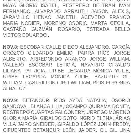
MAYA GLORIA ISABEL, RESTREPO BELTRÁN IVÁN
FERNANDO, ALVARADO ARRAUTH JAISON ALEXIS,
JARAMILLO HENAO JANETH, ACEVEDO FRANCO
MARIA NODIER, MORENO OSORIO MARTA CECILIA,
CASTAÑO GUZMÁN ROSARIO, ESTRADA BELLO
VICTOR EDUARDO .
NOV.8:
ESCOBAR CALLE DIEGO ALEJANDRO, GARCÍA
OROZCO GILDARDO EMILIO, PARRA RIOS JORGE
ALBERTO, ARREDONDO ARANGO JORGE WILLIAM,
VALLEJO ESCOBAR LETICIA, NAVARRO GIRALDO
LILIANA PATRICIA, URIBE LEGARDA MÓNICA YULIE,
URIBE LEGARDA MÓNICA YULIE, BAZURTO GIL
WILLIAM, CASTRILLÓN CIRO WILLIAM, RÍOS FORONDA
ALBA LUZ.
NOV.9:
BETANCUR RIOS AYDA NATALIA, OSORIO
SANDOVAL BLANCA LILIA, OCAMPO QUIRAMA DONEY,
RESTREPO CUARTAS FALCONERY, URREGO MORENO
GLORIA MARÍA, GIRALDO SOTO INGRID ELENA, ÁRIAS
VILLA JAIRO SNEIDER, GIRALDO LÓPEZ JOHN FREDY,
CIFUENTES BETANCUR LEÓN JAIDER, GIL GIL LINA