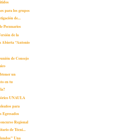
itidos
ones para los grupos
tigación de...
de Pecunarios
ersión de la
a Abierta “Antonio
unión de Consejo
ico
obtener un
to en tu
la?
lclórico UNAULA
pleaños para
os Egresados
Concurso Regional
itario de Técni...
Mundos" Una