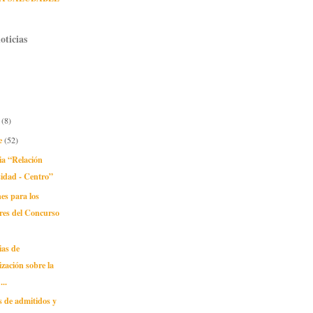
oticias
e
(8)
e
(52)
ia “Relación
idad - Centro”
nes para los
res del Concurso
ias de
lización sobre la
...
s de admitidos y