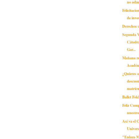
no adm
Felicitaci
de inves
Derechos 
Segunda V
Cátedr
Gar...
Mañana re
Académ
¿Quieres 
descuen
matrícu
Ballet Fo
Feliz Cum
nuestr
Así va el 
Univers
"Enlaza 