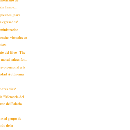
ón Innov...
mpleaños, para
s egresados!
dministrador
encias virtuales en
oteca
to del libro “The
moral values for...
evo personal a la
sidad Autónoma
o tres días!
ia "Memoria del
sto del Palacio
ones al grupo de
ndo de la