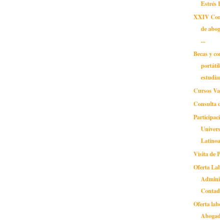
Estrés 
XXIV Cong
de abog
...
Becas y c
portáti
estudian
Cursos Va
Consulta 
Participac
Univer
Latinoa
Visita de
Oferta La
Admini
Contad.
Oferta lab
Aboga