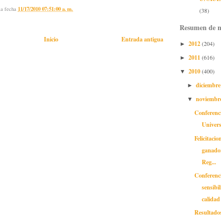
la fecha
11/17/2010 07:51:00 a. m.
(38)
Resumen de n
Inicio
Entrada antigua
2012
(204)
►
2011
(616)
►
2010
(400)
▼
diciembr
►
noviembr
▼
Conferenc
Univers
Felicitacio
ganado
Reg...
Conferenc
sensibi
calidad 
Resultado