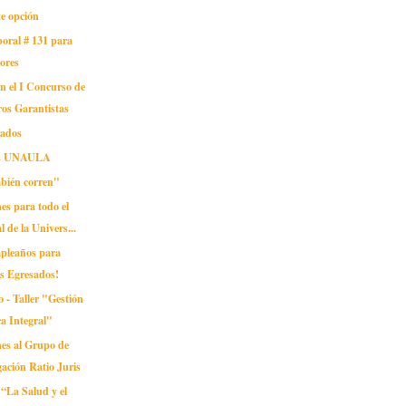
te opción
oral # 131 para
ores
en el I Concurso de
ros Garantistas
sados
as UNAULA
mbién corren"
nes para todo el
l de la Univers...
mpleaños para
s Egresados!
 - Taller "Gestión
ca Integral"
ones al Grupo de
gación Ratio Juris
“La Salud y el