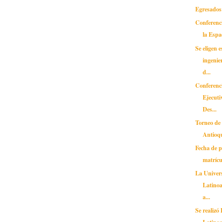
Egresados 
Conferenc
la Espa
Se eligen 
ingenie
d...
Conferenc
Ejecuti
Des...
Torneo de
Antioq
Fecha de 
matrícu
La Unive
Latinoa
a...
Se realizó
Latino