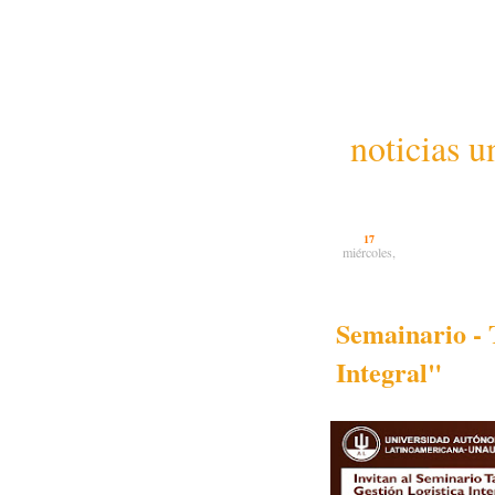
noticias u
17
miércoles,
Semainario - 
Integral"