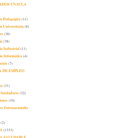
ADOS UNAULA
ón Pedagógica
(11)
n Universitaria
(8)
es
(38)
ía
(38)
ía Industrial
(11)
ía Informática
(4)
ación
(7)
A DE EMPLEO
os
(31)
o fundadores
(32)
iones
(10)
es Internacionales
(2)
A
(1333)
A SALUDABLE