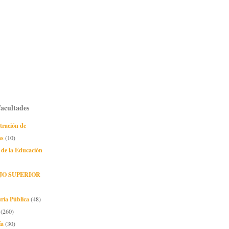
Facultades
tración de
as
(10)
 de la Educación
JO SUPERIOR
ría Pública
(48)
(260)
ía
(30)