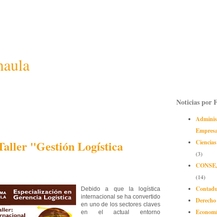
naula
Noticias por 
Adminis
Empres
Taller "Gestión Logística
Ciencias
(3)
CONSE
(14)
Contadu
Debido a que la logística
internacional se ha convertido
Derecho
en uno de los sectores claves
Econom
en el actual entorno