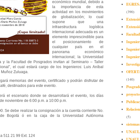
económico mundial, debido a
EGRES
la importancia de esta
(390)
actividad en los movimientos
de globalización; lo cual
Extensi
supone que una
Extensió
infraestructura logística
internacional adecuada es un
Facultad
elemento imprescindible para
Ingenier
el posicionamiento de
cualquier país en el
Ingenier
panorama económico
Ingenier
internacional; la Universidad
y la Facultad de Posgrados invitan al Seminario – Taller
Investig
cional”, el cual estará cargo de los Ingenieros: Luis Aníbal
OFERT
o Muñoz Zuluaga.
(140)
rgará memorias del evento, certificado y podrán disfrutar de
 café, destinados para este evento.
Posgrad
proyect
erá el escenario donde se desarrollará el evento, los días
 de noviembre de 6:00 p.m. a 10:00 p.m.
Publicac
Relacion
0. Se debe realizar la consignación a la cuenta corriente No.
de Bogotá ó en la caja de la Universidad Autónoma
(5)
sistemas
UNAUL
ea 511 21 99 Ext. 124
UNAUL