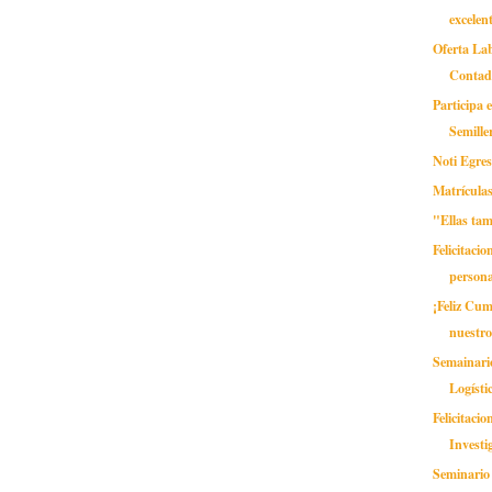
excelen
Oferta Lab
Contad
Participa 
Semille
Noti Egre
Matrícul
"Ellas ta
Felicitacio
persona
¡Feliz Cu
nuestro
Semainario
Logísti
Felicitaci
Investi
Seminario 