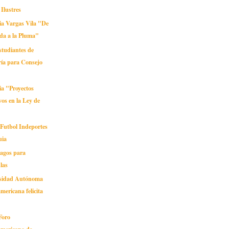
Ilustres
ia Vargas Vila "De
da a la Pluma"
estudiantes de
ría para Consejo
ia "Proyectos
vos en la Ley de
 Futbol Indeportes
uia
pagos para
las
rsidad Autónoma
mericana felicita
 Foro
americano de