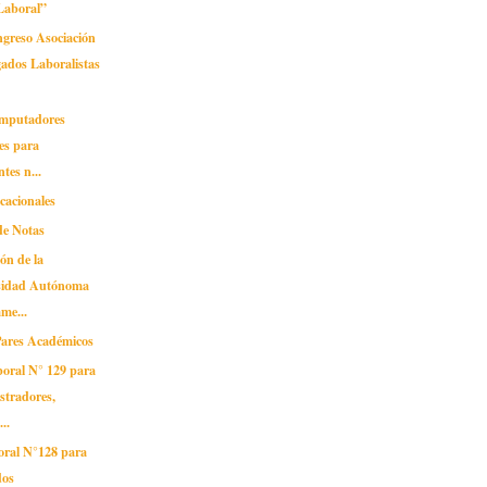
Laboral”
reso Asociación
ados Laboralistas
omputadores
les para
tes n...
cacionales
de Notas
ión de la
sidad Autónoma
me...
 Pares Académicos
boral N° 129 para
stradores,
..
oral N°128 para
dos