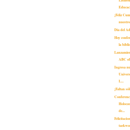
Educaci
¡Feliz Cu
nuestro
Día del A
Hoy confer
la bibli
Lanzamien
ABC of 
Ingresa nu
Univer
L...
¡Faltan sól
Conferenc
Holocau
de...
Felicitaci
taekwo