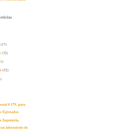
oticias
e
(17)
e
(32)
51)
re
(52)
)
oral # 179, para
os Egresados
e Ingeniería,
con laboratorio de