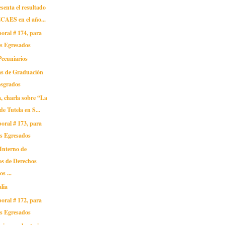
senta el resultado
ECAES en el año...
oral # 174, para
os Egresados
Pecuniarios
s de Graduación
osgrados
, charla sobre “La
de Tutela en S...
oral # 173, para
os Egresados
Interno de
os de Derechos
s ...
alia
oral # 172, para
os Egresados