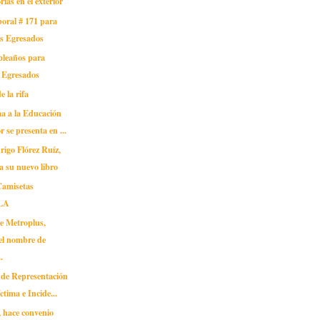
ias en el exterior
oral # 171 para
os Egresados
pleaños para
s Egresados
 la rifa
a a la Educación
r se presenta en ...
rigo Flórez Ruíz,
a su nuevo libro
Camisetas
LA
de Metroplus,
 el nombre de
.
 de Representación
ctima e Incide...
hace convenio