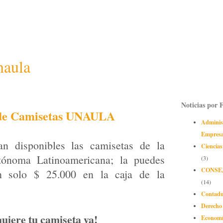
naula
Noticias por 
de Camisetas UNAULA
Adminis
Empres
an disponibles las camisetas de la
Ciencias
tónoma Latinoamericana; la puedes
(3)
CONSE
an solo $ 25.000 en la caja de la
(14)
Contadu
Derecho
uiere tu camiseta ya!
Econom