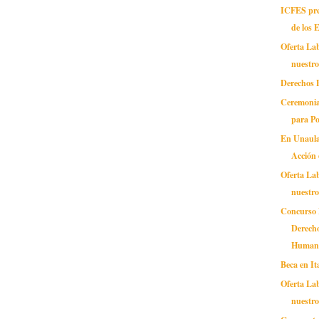
ICFES pre
de los 
Oferta Lab
nuestr
Derechos 
Ceremonia
para P
En Unaula
Acción 
Oferta Lab
nuestr
Concurso 
Derech
Humano
Beca en It
Oferta Lab
nuestr