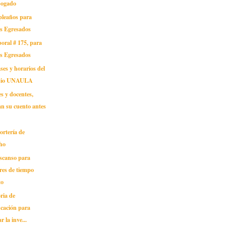
bogado
pleaños para
os Egresados
oral # 175, para
os Egresados
ses y horarios del
sio UNAULA
s y docentes,
an su cuento antes
portería de
ho
escanso para
res de tiempo
to
ria de
cación para
r la inve...