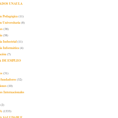
ADOS UNAULA
ón Pedagógica
(11)
n Universitaria
(8)
es
(38)
ía
(38)
ía Industrial
(11)
ía Informática
(4)
ación
(7)
A DE EMPLEO
os
(31)
o fundadores
(32)
iones
(10)
es Internacionales
(2)
A
(1333)
A SALUDABLE