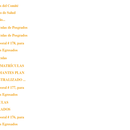
s del Comité
io de Salud
o...
culas de Posgrados
culas de Posgrados
oral # 178, para
os Egresados
culas
 MATRÍCULAS
IANTES PLAN
TRALIZADO ...
oral # 177, para
os Egresados
ULAS
RADOS
oral # 176, para
os Egresados