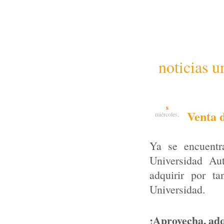
noticias u
8
Venta 
miércoles,
Ya se encuentr
Universidad Au
adquirir por t
Universidad.
¡Aprovecha, adq