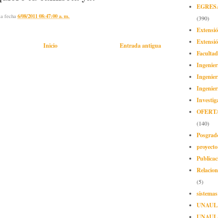
EGRES
la fecha
6/08/2011 08:47:00 a. m.
(390)
Extensi
Extensió
Inicio
Entrada antigua
Facultad
Ingenier
Ingenier
Ingenier
Investig
OFERT
(140)
Posgrad
proyect
Publicac
Relacion
(5)
sistemas
UNAUL
UNAUL