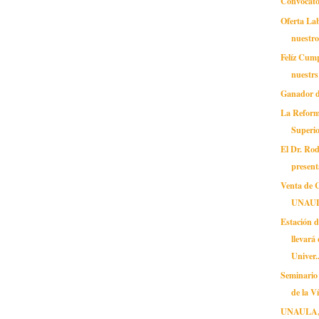
Convocator
Oferta Lab
nuestr
Felíz Cum
nuestr
Ganador de
La Reform
Superio
El Dr. Rod
present
Venta de 
UNAU
Estación 
llevará
Univer..
Seminario
de la Ví
UNAULA, 