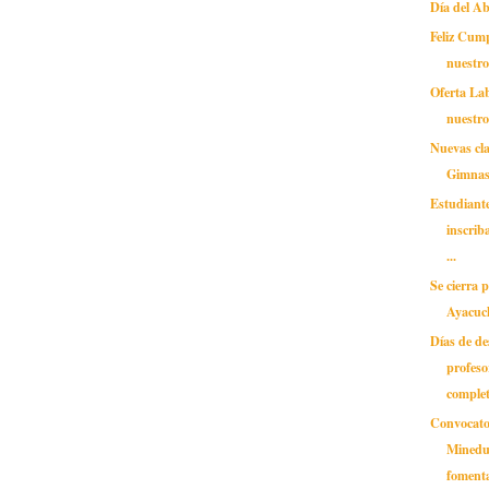
Día del A
Feliz Cum
nuestr
Oferta Lab
nuestr
Nuevas cla
Gimna
Estudiante
inscrib
...
Se cierra 
Ayacuc
Días de d
profeso
comple
Convocato
Minedu
fomenta