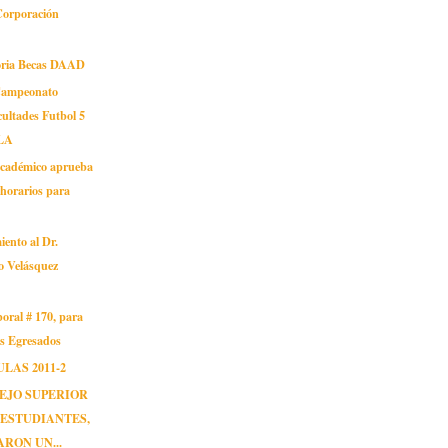
Corporación
oria Becas DAAD
Campeonato
cultades Futbol 5
LA
cadémico aprueba
horarios para
ento al Dr.
o Velásquez
oral # 170, para
os Egresados
LAS 2011-2
EJO SUPERIOR
 ESTUDIANTES,
RON UN...