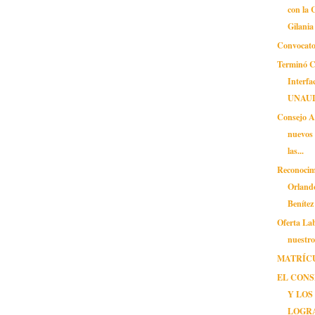
con la 
Gilania
Convocat
Terminó 
Interfa
UNAU
Consejo A
nuevos 
las...
Reconocimi
Orland
Benítez
Oferta Lab
nuestr
MATRÍCU
EL CONS
Y LOS
LOGRA