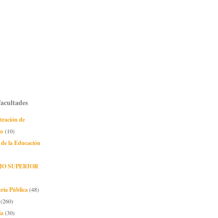
Facultades
tración de
as
(10)
 de la Educación
JO SUPERIOR
ría Pública
(48)
(260)
ía
(30)