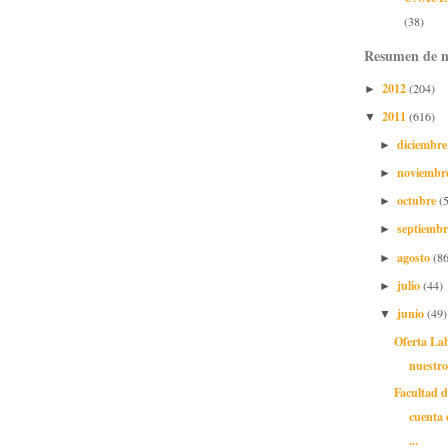
(38)
Resumen de n
2012
(204)
►
2011
(616)
▼
diciembr
►
noviembr
►
octubre
(
►
septiemb
►
agosto
(86
►
julio
(44)
►
junio
(49)
▼
Oferta Lab
nuestr
Facultad d
cuenta 
...