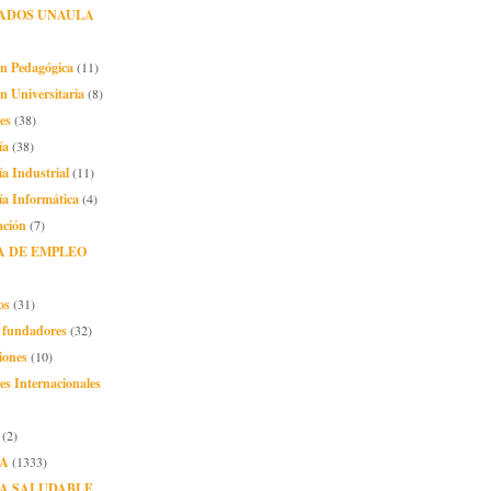
ADOS UNAULA
ón Pedagógica
(11)
n Universitaria
(8)
es
(38)
ía
(38)
ía Industrial
(11)
ía Informática
(4)
ación
(7)
A DE EMPLEO
os
(31)
o fundadores
(32)
iones
(10)
es Internacionales
(2)
A
(1333)
A SALUDABLE