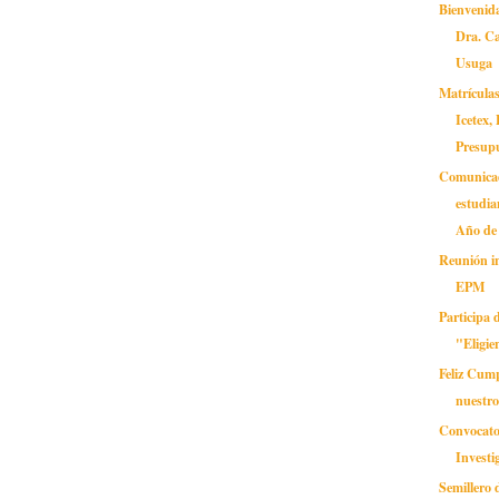
Bienvenida
Dra. C
Usuga
Matrículas
Icetex
Presupu
Comunica
estudia
Año de 
Reunión i
EPM
Participa 
"Eligie
Feliz Cum
nuestro
Convocator
Investi
Semillero 