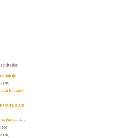
Facultades
tración de
as
(10)
 de la Educación
JO SUPERIOR
ría Pública
(48)
(260)
ía
(30)