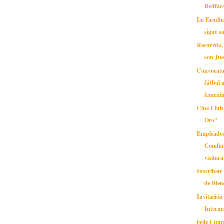
Redfac
La Facult
sigue 
Recuerda, 
son Jue
Convocato
fútbol 
femeni
Cine Club
Oro"
Empleados
Comfam
visitará 
Inscríbete
de Bien
Invitación
Interna
Feliz Cum