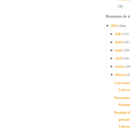
(38)
Resumen de n
2012
(204)
▼
julio
(13)
►
junio
(41)
►
mayo
(30)
►
abril
(16)
►
marzo
(19
►
febrero
(5
▼
Convocato
Univers
Encuentro
Format
Facultad 
present
Universi