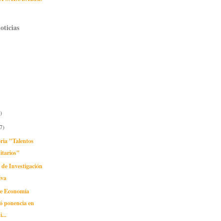
oticias
)
7)
ria "Talentos
itarios"
 de Investigación
iva
de Economía
ó ponencia en
...