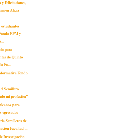
 y Felicitaciones,
armen Alicia
 estudiantes
, Fondo EPM y
...
do para
ntes de Quinto
la Fa...
nformativa Fondo
del Semillero
ndo mi profesión"
pleaños para
s egresados
ia Semilleros de
gación Facultad ...
de Investigación