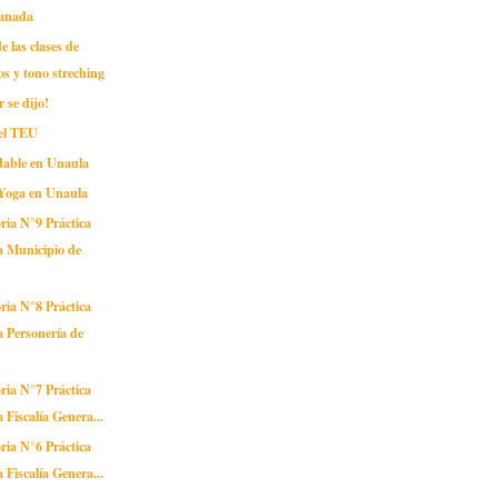
Canada
e las clases de
os y tono streching
 se dijo!
el TEU
dable en Unaula
 Yoga en Unaula
ria N°9 Práctica
a Municipio de
ria N°8 Práctica
a Personería de
ria N°7 Práctica
a Fiscalía Genera...
ria N°6 Práctica
a Fiscalía Genera...