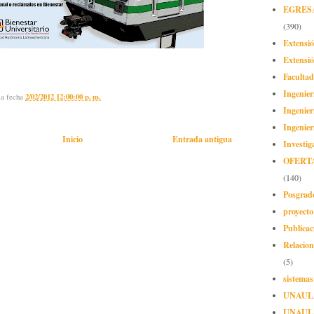
EGRES
(390)
Extensi
Extensió
Facultad
Ingenier
la fecha
2/02/2012 12:00:00 p. m.
Ingenier
Ingenier
Inicio
Entrada antigua
Investig
OFERT
(140)
Posgrad
proyect
Publicac
Relacion
(5)
sistemas
UNAUL
UNAUL