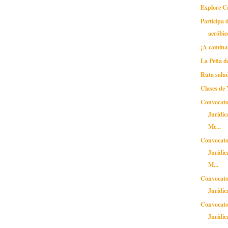
Explore 
Participa d
aeróbic
¡A caminar
La Peña d
Ruta salu
Clases de
Convocato
Jurídic
Me...
Convocato
Jurídic
M...
Convocato
Jurídic
Convocato
Jurídic