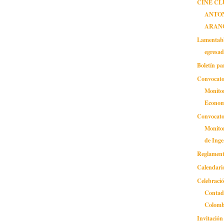
CINE CL
ANTO
ARAN
Lamentable
egresad
Boletín pa
Convocato
Monitor
Econom
Convocato
Monitor
de Inge.
Reglamento
Calendario
Celebració
Contad
Colomb
Invitació