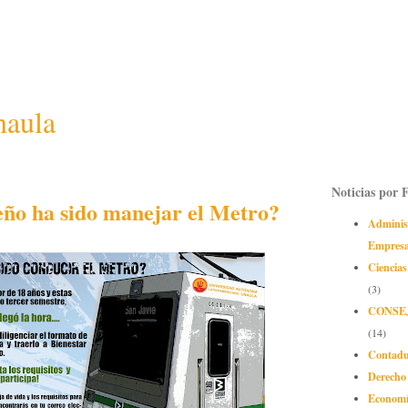
naula
Noticias por 
eño ha sido manejar el Metro?
Adminis
Empres
Ciencias
(3)
CONSE
(14)
Contadu
Derecho
Econom