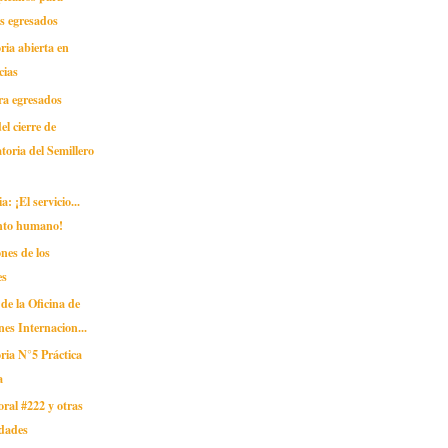
s egresados
ia abierta en
cias
ra egresados
el cierre de
toria del Semillero
: ¡El servicio...
nto humano!
nes de los
es
 de la Oficina de
nes Internacion...
ria N°5 Práctica
a
oral #222 y otras
idades