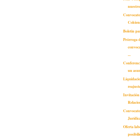
nuestro
Convocator
Colcien
Boletin pa
Prórroga d
convoca
...
Conferencia
un asu
Liquidacio
reajust
Invitación
Relacio
Convocato
Jurídic
Oferta lab
posibil