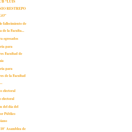
UB “LUIS
NIO RESTREPO
GO”
 fallecimiento de
a de la Faculta...
ra egresados
ria para
es Facultad de
ía
ria para
es de la Facultad
..
 electoral
 electoral
n del día del
or Público
iano
n 10° Asamblea de