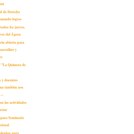
ont
ad de Derecho
sumando logros
todos los jueves,
ves del Ágora
ria abierta para
masculino y
no
 "La Quimera de
 y docentes
a también nos
...
 en las actividades
estar
 para Seminario
cional
pleaños para