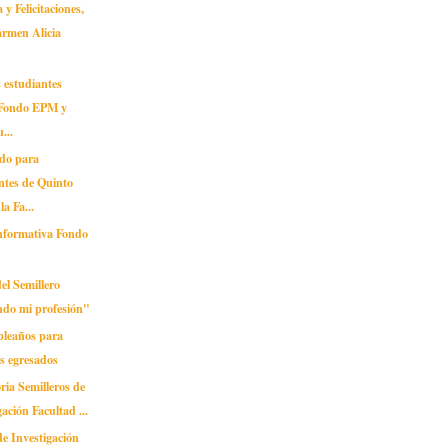
 y Felicitaciones,
armen Alicia
 estudiantes
, Fondo EPM y
...
do para
ntes de Quinto
la Fa...
nformativa Fondo
del Semillero
ndo mi profesión"
pleaños para
s egresados
ia Semilleros de
gación Facultad ...
de Investigación