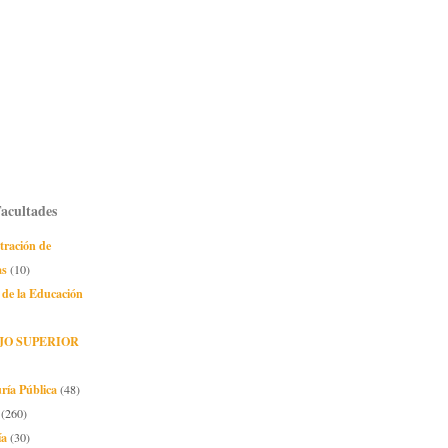
Facultades
tración de
as
(10)
 de la Educación
JO SUPERIOR
ría Pública
(48)
(260)
ía
(30)