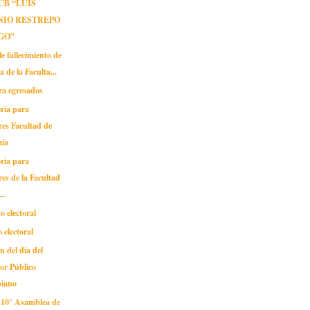
UB “LUIS
NIO RESTREPO
GO”
 fallecimiento de
a de la Faculta...
ra egresados
ria para
es Facultad de
ía
ria para
es de la Facultad
..
 electoral
 electoral
n del día del
or Público
iano
n 10° Asamblea de