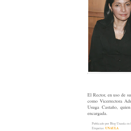
El Rector, en uso de su
como Vicerrectora Adm
Usuga Castaño, quien
encargada.
Publicado por
Blog Unaula
en 
Etiquetas:
UNAULA