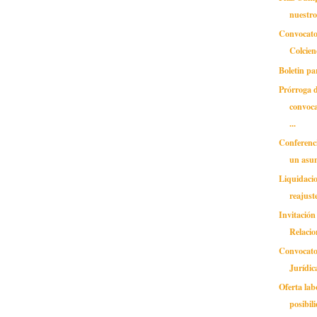
nuestro
Convocator
Colcien
Boletin pa
Prórroga d
convoca
...
Conferencia
un asu
Liquidacio
reajust
Invitación
Relacio
Convocato
Jurídic
Oferta lab
posibil