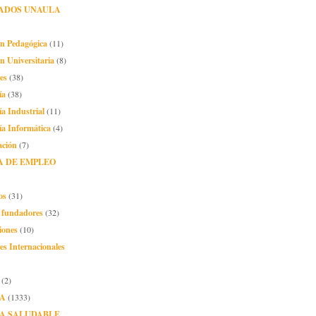
ADOS UNAULA
ón Pedagógica
(11)
n Universitaria
(8)
es
(38)
ía
(38)
ía Industrial
(11)
ía Informática
(4)
ación
(7)
A DE EMPLEO
os
(31)
o fundadores
(32)
iones
(10)
es Internacionales
(2)
A
(1333)
A SALUDABLE