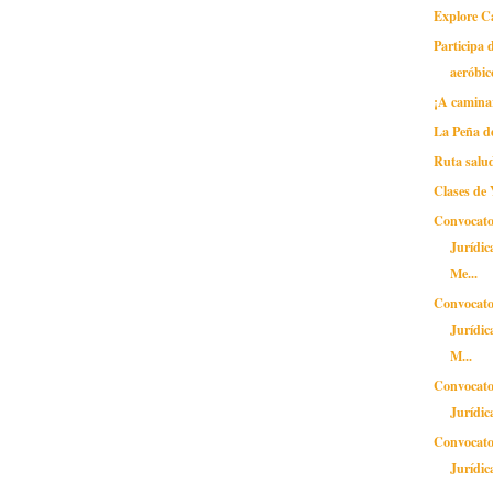
Explore 
Participa d
aeróbic
¡A caminar
La Peña d
Ruta salu
Clases de
Convocato
Jurídic
Me...
Convocato
Jurídic
M...
Convocato
Jurídic
Convocato
Jurídic