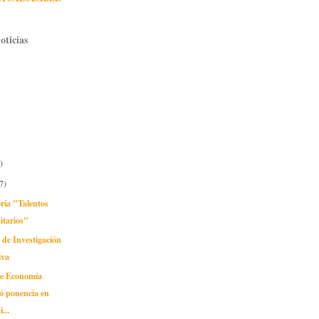
oticias
)
7)
ria "Talentos
itarios"
 de Investigación
iva
de Economía
ó ponencia en
...