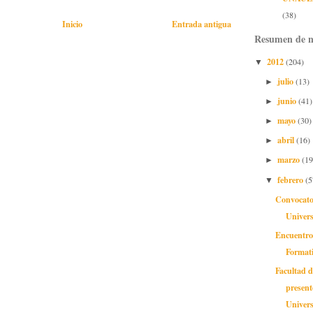
(38)
Inicio
Entrada antigua
Resumen de n
2012
(204)
▼
julio
(13)
►
junio
(41)
►
mayo
(30)
►
abril
(16)
►
marzo
(19
►
febrero
(5
▼
Convocato
Univers
Encuentro
Format
Facultad 
present
Universi