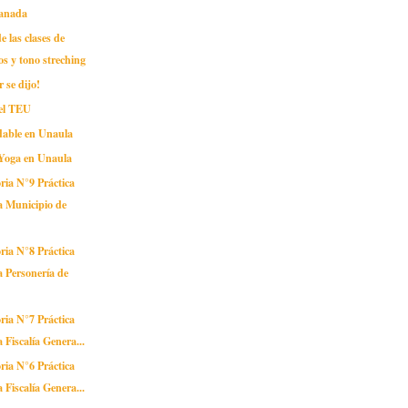
Canada
e las clases de
os y tono streching
 se dijo!
el TEU
dable en Unaula
 Yoga en Unaula
ria N°9 Práctica
a Municipio de
ria N°8 Práctica
a Personería de
ria N°7 Práctica
a Fiscalía Genera...
ria N°6 Práctica
a Fiscalía Genera...