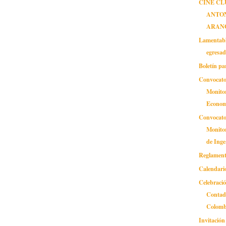
CINE CL
ANTO
ARAN
Lamentable
egresad
Boletín pa
Convocato
Monitor
Econom
Convocato
Monitor
de Inge.
Reglamento
Calendario
Celebració
Contad
Colomb
Invitació