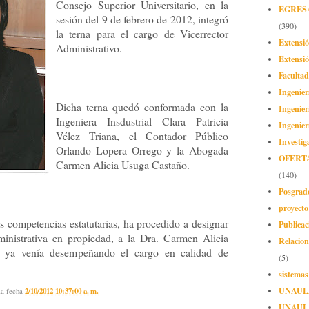
Consejo Superior Universitario, en la
EGRES
sesión del 9 de febrero de 2012, integró
(390)
la terna para el cargo de Vicerrector
Extensi
Administrativo.
Extensió
Facultad
Ingenier
Dicha terna quedó conformada con la
Ingenier
Ingeniera Insdustrial Clara Patricia
Ingenier
Vélez Triana, el Contador Público
Investig
Orlando Lopera Orrego y la Abogada
OFERT
Carmen Alicia Usuga Castaño.
(140)
Posgrad
proyect
s competencias estatutarias, ha procedido a designar
Publicac
inistrativa en propiedad, a la Dra. Carmen Alicia
Relacion
 ya venía desempeñando el cargo en calidad de
(5)
sistemas
UNAUL
la fecha
2/10/2012 10:37:00 a. m.
UNAUL