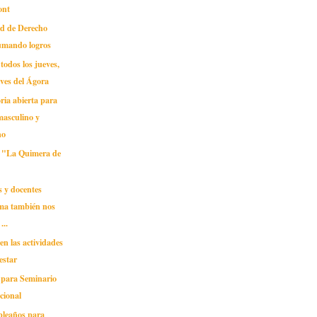
ont
ad de Derecho
sumando logros
todos los jueves,
ves del Ágora
ria abierta para
masculino y
no
 "La Quimera de
 y docentes
a también nos
...
 en las actividades
estar
 para Seminario
cional
pleaños para