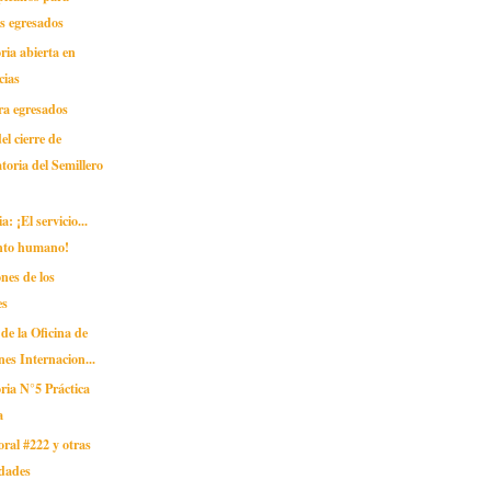
s egresados
ia abierta en
cias
ra egresados
el cierre de
toria del Semillero
: ¡El servicio...
nto humano!
nes de los
es
 de la Oficina de
nes Internacion...
ria N°5 Práctica
a
oral #222 y otras
idades