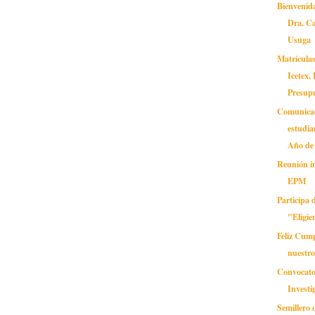
Bienvenida
Dra. C
Usuga
Matrículas
Icetex
Presupu
Comunica
estudia
Año de 
Reunión i
EPM
Participa 
"Eligie
Feliz Cum
nuestro
Convocator
Investi
Semillero 