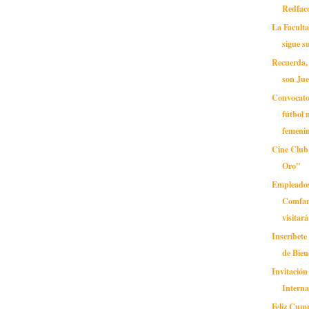
Redfac
La Facult
sigue 
Recuerda, 
son Jue
Convocato
fútbol 
femeni
Cine Club
Oro"
Empleados
Comfam
visitará 
Inscríbete
de Bien
Invitación
Interna
Feliz Cum