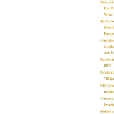
Bienvenida
Dra. C
Usuga
Matrículas
Icetex
Presupu
Comunica
estudia
Año de 
Reunión i
EPM
Participa 
"Eligie
Feliz Cum
nuestro
Convocator
Investi
Semillero 