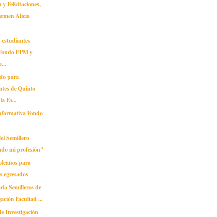
 y Felicitaciones,
armen Alicia
 estudiantes
, Fondo EPM y
...
do para
ntes de Quinto
la Fa...
nformativa Fondo
del Semillero
ndo mi profesión"
pleaños para
s egresados
ia Semilleros de
gación Facultad ...
de Investigación