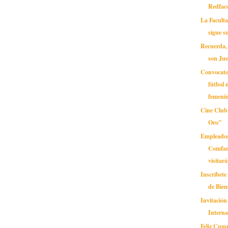
Redfac
La Facult
sigue 
Recuerda, 
son Jue
Convocato
fútbol 
femeni
Cine Club
Oro"
Empleados
Comfam
visitará 
Inscríbete
de Bien
Invitación
Interna
Feliz Cum