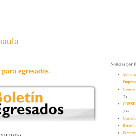
naula
Noticias por 
n para egresados
Adminis
Empres
Ciencias
(3)
CONSE
(14)
Contadu
Derecho
Econom
UNAULISTAS