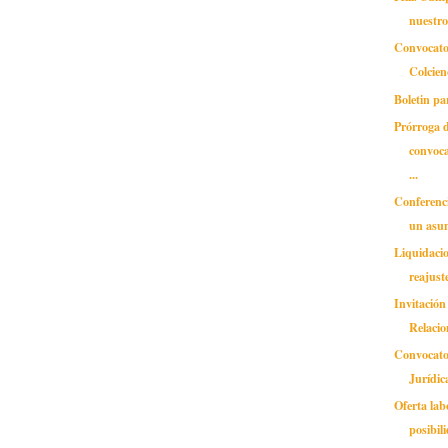
nuestro
Convocator
Colcien
Boletin pa
Prórroga d
convoca
...
Conferencia
un asu
Liquidacio
reajust
Invitación
Relacio
Convocato
Jurídic
Oferta lab
posibil