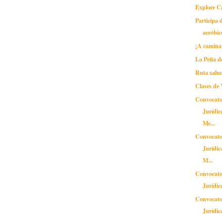
Explore 
Participa d
aeróbic
¡A caminar
La Peña d
Ruta salu
Clases de
Convocato
Jurídic
Me...
Convocato
Jurídic
M...
Convocato
Jurídic
Convocato
Jurídic