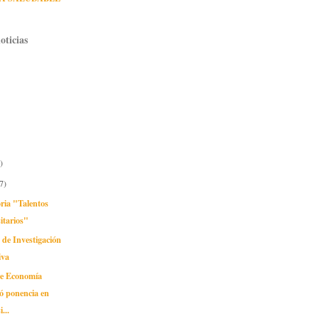
oticias
)
7)
ria "Talentos
itarios"
 de Investigación
iva
de Economía
ó ponencia en
...