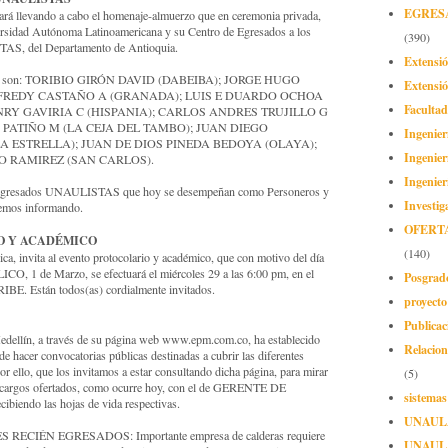
EGRES
tará llevando a cabo el homenaje-almuerzo que en ceremonia privada,
versidad Autónoma Latinoamericana y su Centro de Egresados a los
(390)
 del Departamento de Antioquia.
Extensi
ados son: TORIBIO GIRÓN DAVID (DABEIBA); JORGE HUGO
Extensió
; FREDY CASTAÑO A (GRANADA); LUIS E DUARDO OCHOA
Facultad
RY GAVIRIA C (HISPANIA); CARLOS ANDRES TRUJILLO G
O PATIÑO M (LA CEJA DEL TAMBO); JUAN DIEGO
Ingenier
 ESTRELLA); JUAN DE DIOS PINEDA BEDOYA (OLAYA);
Ingenier
O RAMIREZ (SAN CARLOS).
Ingenier
Egresados UNAULISTAS que hoy se desempeñan como Personeros y
Investig
remos informando.
OFERT
O Y ACADÉMICO
(140)
ca, invita al evento protocolario y académico, que con motivo del día
 1 de Marzo, se efectuará el miércoles 29 a las 6:00 pm, en el
Posgrad
. Están todos(as) cordialmente invitados.
proyect
Publicac
edellín, a través de su página web www.epm.com.co, ha establecido
Relacion
 de hacer convocatorias públicas destinadas a cubrir las diferentes
or ello, que los invitamos a estar consultando dicha página, para mirar
(5)
os cargos ofertados, como ocurre hoy, con el de GERENTE DE
sistemas
ibiendo las hojas de vida respectivas.
UNAUL
CIÉN EGRESADOS: Importante empresa de calderas requiere
UNAUL