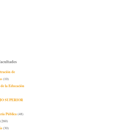
Facultades
tración de
as
(10)
 de la Educación
JO SUPERIOR
ría Pública
(48)
(260)
ía
(30)