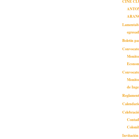
CINE CL
ANTO
ARAN
Lamentable
egresad
Boletín pa
Convocato
Monitor
Econom
Convocato
Monitor
de Inge.
Reglamento
Calendario
Celebració
Contad
Colomb
Invitació