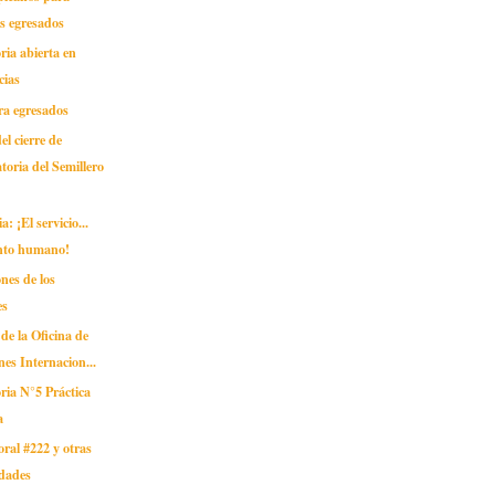
s egresados
ia abierta en
cias
ra egresados
el cierre de
toria del Semillero
: ¡El servicio...
nto humano!
nes de los
es
 de la Oficina de
nes Internacion...
ria N°5 Práctica
a
oral #222 y otras
idades