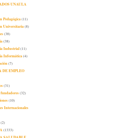
ADOS UNAULA
ón Pedagógica
(11)
n Universitaria
(8)
es
(38)
ía
(38)
ía Industrial
(11)
ía Informática
(4)
ación
(7)
A DE EMPLEO
os
(31)
o fundadores
(32)
iones
(10)
es Internacionales
(2)
A
(1333)
A SALUDABLE