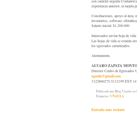
con carácter urgente Contador(a
experiencia anterior, ni tarjeta
Conciliaciones, apoyo al área, 
inventarios, software: ofimática
Salario inicial: $1.200.000
Interesados enviar hoja de vida
Las hojas de vida se estarán en
los egresados carnetizados.
Atentamente,
ALVARO ZAPATA MONT
Director Centro de Egresad
egaula@gmail.com
3122860275-5112199 EXT 14
Publicado por
Blog Unaula
en 
Etiquetas:
UNAULA
Entrada más reciente