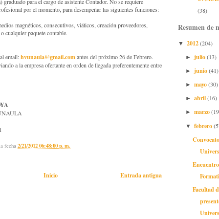
) graduado para el cargo de asistente Contador. No se requiere
 profesional por el momento, para desempeñar las siguientes funciones:
(38)
medios magnéticos, consecutivos, viáticos, creación proveedores,
Resumen de n
 o cualquier paquete contable.
2012
(204)
▼
hvunaula@gmail.com
julio
 al email:
antes del próximo 26 de Febrero.
(13)
►
viando a la empresa ofertante en orden de llegada preferentemente entre
junio
(41)
►
mayo
(30)
►
abril
(16)
►
OYA
marzo
(19
►
os UNAULA
febrero
(5
▼
1
Convocato
la fecha
2/21/2012 06:48:00 p. m.
Univers
Encuentro
Inicio
Entrada antigua
Format
Facultad 
present
Universi