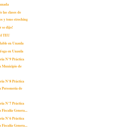
Canada
e las clases de
os y tono streching
 se dijo!
el TEU
dable en Unaula
 Yoga en Unaula
ria N°9 Práctica
a Municipio de
ria N°8 Práctica
a Personería de
ria N°7 Práctica
a Fiscalía Genera...
ria N°6 Práctica
a Fiscalía Genera...