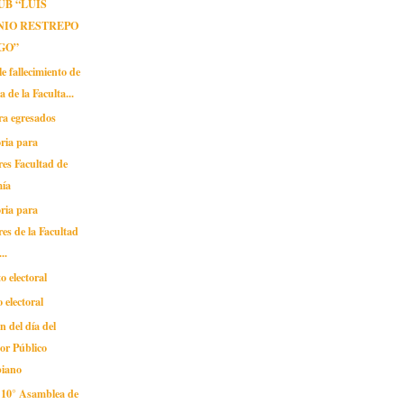
UB “LUIS
NIO RESTREPO
GO”
 fallecimiento de
a de la Faculta...
ra egresados
ria para
es Facultad de
ía
ria para
es de la Facultad
..
 electoral
 electoral
n del día del
or Público
iano
n 10° Asamblea de