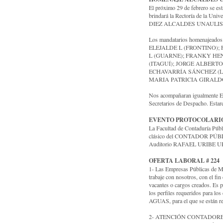
El próximo 29 de febrero se es
brindará la Rectoría de la Uni
DIEZ ALCALDES UNAULISTAS,
Los mandatarios homenaje
ELEJALDE L (FRONTINO)
L (GUARNE); FRANKY HEN
(ITAGUÍ); JORGE ALBERT
ECHAVARRÍA SÁNCHEZ (LA
MARIA PATRICIA GIRALD
Nos acompañaran igualmente 
Secretarios de Despacho. Esta
EVENTO PROTOCOLARI
La Facultad de Contaduría Públi
clásico del CONTADOR PÚBLICO,
Auditorio RAFAEL URIBE URIBE
OFERTA LABORAL # 224
1- Las Empresas Públicas de M
trabaje con nosotros, con el fin
vacantes o cargos creados. Es p
los perfiles requeridos para l
AGUAS, para el que se están rec
2- ATENCIÓN CONTADORES RE