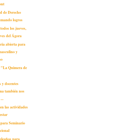
ont
ad de Derecho
sumando logros
todos los jueves,
ves del Ágora
ria abierta para
masculino y
no
 "La Quimera de
 y docentes
a también nos
...
 en las actividades
estar
 para Seminario
cional
pleaños para