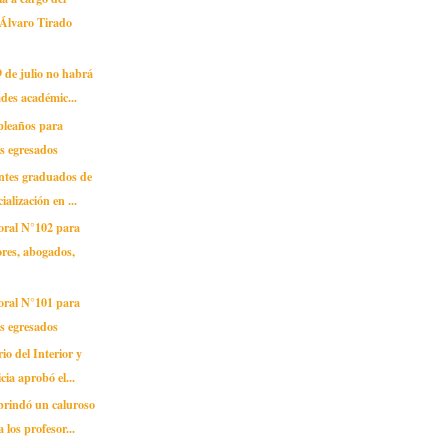
 Álvaro Tirado
9 de julio no habrá
ades académic...
pleaños para
s egresados
antes graduados de
ialización en ...
oral N°102 para
res, abogados,
oral N°101 para
s egresados
io del Interior y
cia aprobó el...
brindó un caluroso
 los profesor...