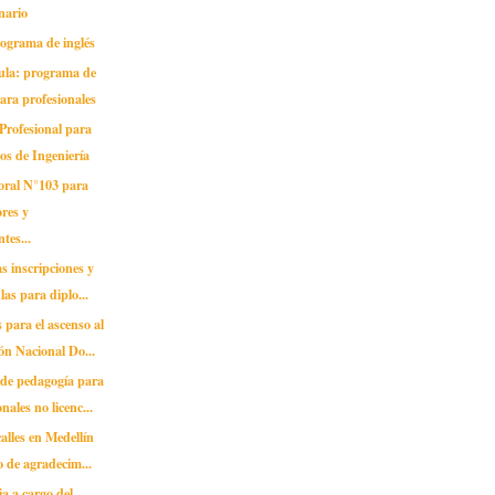
nario
rograma de inglés
ula: programa de
para profesionales
Profesional para
os de Ingeniería
oral N°103 para
res y
tes...
as inscripciones y
las para diplo...
para el ascenso al
ón Nacional Do...
de pedagogía para
nales no licenc...
calles en Medellín
o de agradecim...
a a cargo del