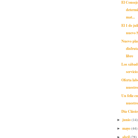
El Consej
determi
mat...
El 1 de jul
nuevo S
Nuevo pla
disfrut
libre
Los sábado
servici
Oferta lab
nuestro
Un feliz 
nuestro
Día Clásic
junio
(14)
►
mayo
(44)
►
abril
(28)
►