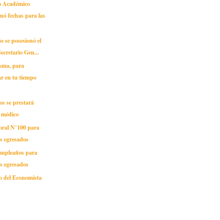
o Académico
nó fechas para las
io se posesionó el
ecretario Gen...
sma, para
ar en tu tiempo
s se prestará
o médico
oral N°100 para
s egresados
cumpleaños para
s egresados
o del Economista