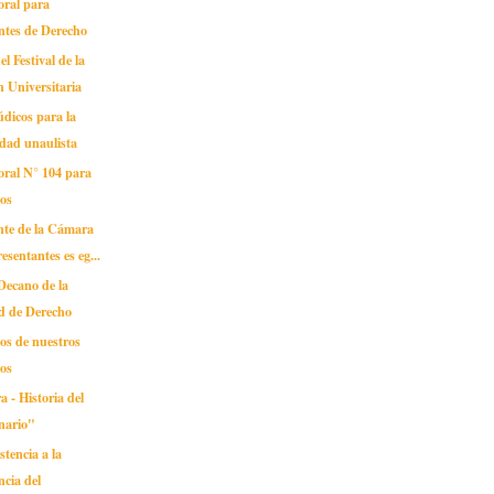
oral para
ntes de Derecho
el Festival de la
 Universitaria
údicos para la
dad unaulista
oral N° 104 para
dos
nte de la Cámara
esentantes es eg...
Decano de la
d de Derecho
s de nuestros
dos
 - Historia del
nario"
stencia a la
ncia del