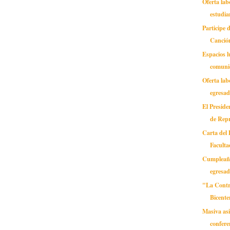
Oferta lab
estudia
Participe d
Canción
Espacios l
comuni
Oferta lab
egresa
El Preside
de Repr
Carta del 
Faculta
Cumpleaño
egresa
"La Contra
Bicente
Masiva asi
confere