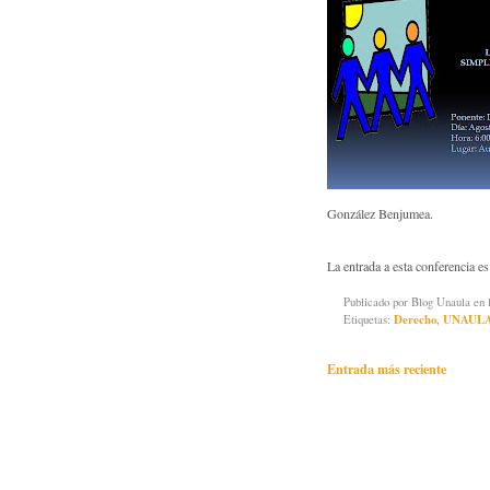
González Benjumea.
La entrada a esta conferencia es 
Publicado por
Blog Unaula
en 
Etiquetas:
Derecho
,
UNAUL
Entrada más reciente