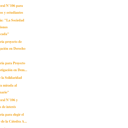
oral N°106 para
os y estudiantes
ia: "La Sociedad
iones
icada"
ria proyecto de
gación en Derecho
ria para Proyecto
stigación en Dem...
 la Solidaridad
ra mirada al
nario"
oral N°106 y
s de interés
ia para elegir el
de la Cátedra A...