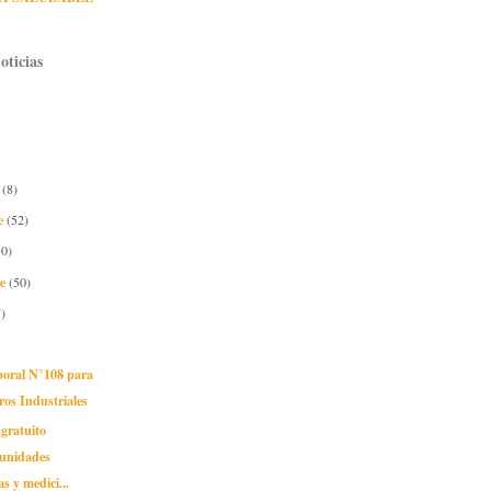
oticias
e
(8)
e
(52)
50)
re
(50)
)
boral N°108 para
ros Industriales
gratuito
unidades
 y medici...