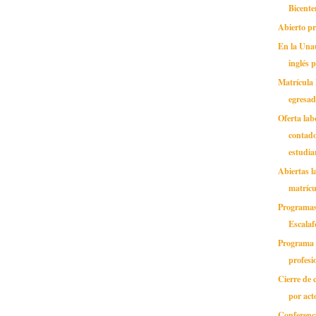
Bicente
Abierto p
En la Una
inglés 
Matrícula 
egresad
Oferta lab
contado
estudian
Abiertas l
matrícu
Programas 
Escalaf
Programa 
profesio
Cierre de 
por act
Conferenci