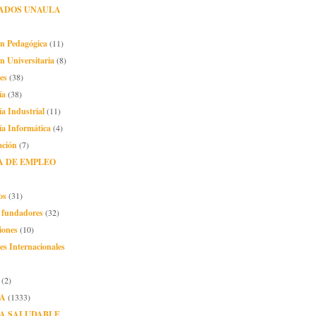
ADOS UNAULA
ón Pedagógica
(11)
n Universitaria
(8)
es
(38)
ía
(38)
ía Industrial
(11)
ía Informática
(4)
ación
(7)
A DE EMPLEO
os
(31)
o fundadores
(32)
iones
(10)
es Internacionales
(2)
A
(1333)
A SALUDABLE