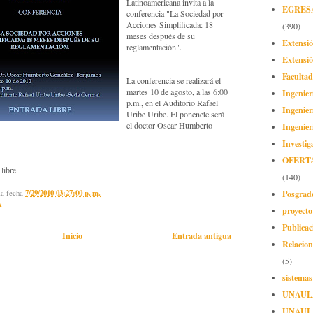
Latinoamericana invita a la
EGRES
conferencia "La Sociedad por
Acciones Simplificada: 18
(390)
meses después de su
Extensi
reglamentación".
Extensió
Facultad
La conferencia se realizará el
martes 10 de agosto, a las 6:00
Ingenier
p.m., en el Auditorio Rafael
Ingenier
Uribe Uribe. El ponenete será
el doctor Oscar Humberto
Ingenier
Investig
OFERT
libre.
(140)
Posgrad
la fecha
7/29/2010 03:27:00 p. m.
A
proyect
Publicac
Inicio
Entrada antigua
Relacion
(5)
sistemas
UNAUL
UNAUL