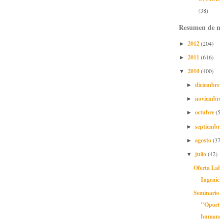
(38)
Resumen de n
2012
(204)
►
2011
(616)
►
2010
(400)
▼
diciembr
►
noviembr
►
octubre
(
►
septiemb
►
agosto
(37
►
julio
(42)
▼
Oferta La
Ingenie
Seminario 
"Oport
humanas