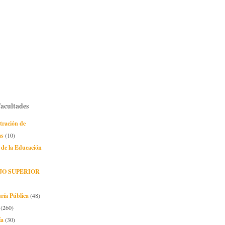
Facultades
tración de
as
(10)
 de la Educación
JO SUPERIOR
ría Pública
(48)
(260)
ía
(30)