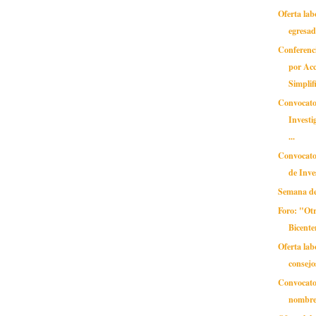
Oferta lab
egresad
Conferenc
por Acc
Simplif
Convocato
Investi
...
Convocato
de Inve
Semana de
Foro: "Ot
Bicente
Oferta lab
consejo
Convocator
nombre 