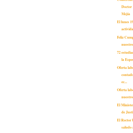
Doctor
Mejía
El lunes 1
activid
Feliz Cum
nuestro
72 estudi
la Espec
Oferta lab
contado
ec...
Oferta lab
nuestro
El Minister
de Justi
El Rector 
saludo a