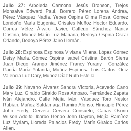
Julio 27:
Arboleda Carmona Jesús Bronson, Trejos
Monsalve Edward Paul, Borrero Pérez Lorena Andrea,
Pérez Vásquez Nadia, Yepes Ospina Gilma Rosa, Gómez
Londoño María Eugenia, Grisales Muñoz Héctor Eduardo,
Correa Vélez Álvaro Javier, Gallego Sánchez Nancy
Cristina, Muñoz Marín Luz Mariana, Bedoya Ospina Oscar
Orlando, Bedoya Pérez Jairo Hernán.
Julio 28:
Espinosa Espinosa Viviana Milena, López Gómez
Deisy María, Gómez Ospina Isabel Cristina, Barón Sierra
Juan Diego, Arango Jiménez Francy Yurany , González
García María Yolanda, Muñoz Espinosa Luis Carlos, Ortiz
Valencia Luz Dary, Muñoz Díaz Ruth Estella.
Julio 29:
Navarro Álvarez Sandra Victoria, Acevedo Cano
Mary Luz, Giraldo Giraldo Rosa Amparo, Fernández Zapata
Iván Alejandro, Calle Mejía Iván, Vásquez Toro Néstor
Rubian, Muñoz Saldarriaga Ramiro Alonso, Hincapié Pérez
John Fredy, Cervera Cervera Consuelo, Cañas Osorio
Wilson Adolfo, Ibarbo Henao John Bayron, Mejía Ramírez
Luz Myriam, Lloreda Palacios Fredy, Marín Giraldo Carlos
Allen.