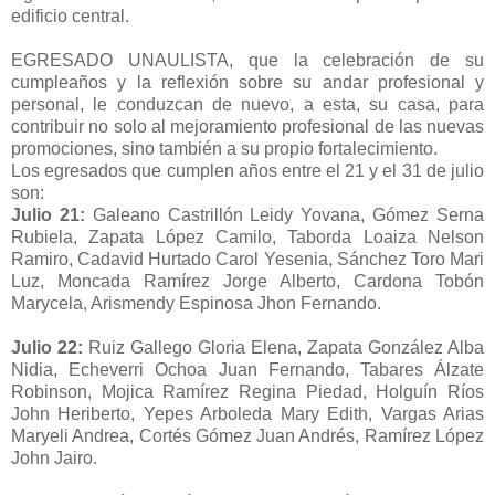
edificio central.
EGRESADO UNAULISTA, que la celebración de su
cumpleaños y la reflexión sobre su andar profesional y
personal, le conduzcan de nuevo, a esta, su casa, para
contribuir no solo al mejoramiento profesional de las nuevas
promociones, sino también a su propio fortalecimiento.
Los egresados que cumplen años entre el 21 y el 31 de julio
son:
Julio 21:
Galeano Castrillón Leidy Yovana, Gómez Serna
Rubiela, Zapata López Camilo, Taborda Loaiza Nelson
Ramiro, Cadavid Hurtado Carol Yesenia, Sánchez Toro Mari
Luz, Moncada Ramírez Jorge Alberto, Cardona Tobón
Marycela, Arismendy Espinosa Jhon Fernando.
Julio 22:
Ruiz Gallego Gloria Elena, Zapata González Alba
Nidia, Echeverri Ochoa Juan Fernando, Tabares Álzate
Robinson, Mojica Ramírez Regina Piedad, Holguín Ríos
John Heriberto, Yepes Arboleda Mary Edith, Vargas Arias
Maryeli Andrea, Cortés Gómez Juan Andrés, Ramírez López
John Jairo.