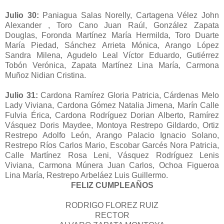
Julio 30:
Paniagua Salas Norelly, Cartagena Vélez John
Alexander , Toro Cano Juan Raúl, González Zapata
Douglas, Foronda Martínez María Hermilda, Toro Duarte
María Piedad, Sánchez Arrieta Mónica, Arango López
Sandra Milena, Agudelo Leal Víctor Eduardo, Gutiérrez
Tobón Verónica, Zapata Martínez Lina María, Carmona
Muñoz Nidian Cristina.
Julio 31:
Cardona Ramírez Gloria Patricia, Cárdenas Melo
Lady Viviana, Cardona Gómez Natalia Jimena, Marín Calle
Fulvia Érica, Cardona Rodríguez Dorian Alberto, Ramírez
Vásquez Doris Maydee, Montoya Restrepo Gildardo, Ortiz
Restrepo Adolfo León, Arango Palacio Ignacio Solano,
Restrepo Ríos Carlos Mario, Escobar Garcés Nora Patricia,
Calle Martínez Rosa Leni, Vásquez Rodríguez Lenis
Viviana, Carmona Múnera Juan Carlos, Ochoa Figueroa
Lina María, Restrepo Arbeláez Luis Guillermo.
FELIZ CUMPLEAÑOS
RODRIGO FLOREZ RUIZ
RECTOR