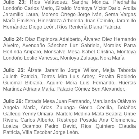
Julio 23:
Ríos Velásquez Sandra Mónica, Piedrahita
Londoño Carlos Mario, Giraldo Montoya Víctor Darío, Ardila
Jaramillo Laura, Moreno Orrego Jorge Iván, Serna Vargas
María Emilsen, Hinestroza Arboleda Juan Camilo, Jaramillo
Hernández Diego León, Ríos Rentería Diana Patricia.
Julio 24:
Díaz Espinoza Adalberto, Álvarez Díez Hernando
Alveiro, Avendaño Sánchez Luz Gabriela, Morales Parra
Herlinda Amparo, Monsalve Mesa Isabel Cristina, Montoya
Londoño Leslie Vanessa, Montoya Zuluaga Nora María.
Julio 25:
Álzate Jaramillo Jorge Wilson, Mejía Taborda
Julieth Patricia, Torres Mira Luis Arbey, Peralta Robledo
Guiomar Bibiana, Aguirre Mora Luis Fernando, Huertas
Martínez Adriana María, Palacio Gómez Ben Alexander.
Julio 26:
Estrada Mesa Juan Fernando, Marulanda Otálvaro
Ángela María, Arias Zuluaga Gloria Cecilia, Bolaños
Gallego Yenny Omaira, Martelo Medina Marta Beatriz, Uribe
Rivera Carlos Alberto, Restrepo Posada Ana Clemencia,
Loaiza Ocampo Pedro David, Ríos Quintero Claudia
Patricia, Villa Escobar Jorge León.