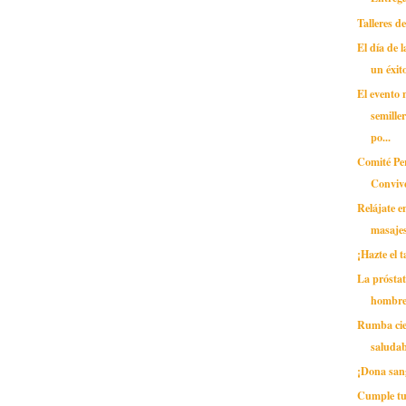
Talleres d
El día de 
un éxit
El evento 
semille
po...
Comité Pe
Conviv
Relájate e
masaje
¡Hazte el 
La próstat
hombre
Rumba cie
saludab
¡Dona san
Cumple tu 