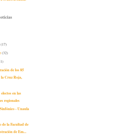
oticias
e
(17)
e
(32)
51)
ción de los 85
 la Cruz Roja,
 electos en las
nes regionales
Sinfónico - Unaula
s
o de la Facultad de
tración de Em...