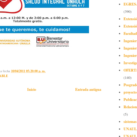
EGRES
(390)
Extensi
Extensió
Facultad
Ingenier
Ingenier
Ingenier
Investig
OFERT
la fecha
10/04/2011 05:20:00 p. m.
ABLE
(140)
Posgrad
Inicio
Entrada antigua
proyect
Publicac
Relacion
(5)
sistemas
UNAUL
UNAUL