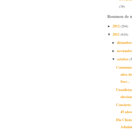
(38)
Resumen de n
2012
(204)
►
2011
(616)
▼
diciembr
►
noviembr
►
octubre
(
▼
Conmemora
años de
Secc...
Unaulistas
eleccio
Concierto 
45 año
Día Clásic
Adminis