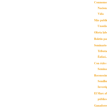
Conmemora
Naciona
Vida
Más publi
Unaula
Oferta lab
Boletin pa
Seminario
Tributa
Énfasi..
Con éxito s
Seminar
Reconocim
Semille
Investi
El Marc ab
público
Ganadores 