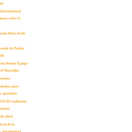
ía
 Internacional
iones sobre el
ución física desde
scuela de Padres
ula
ria abierta Equipo
bol Masculino
resados
pleaños para
s egresados
l ICEF realizarán
aciones
tio Juris
tival de la
, Servientrega