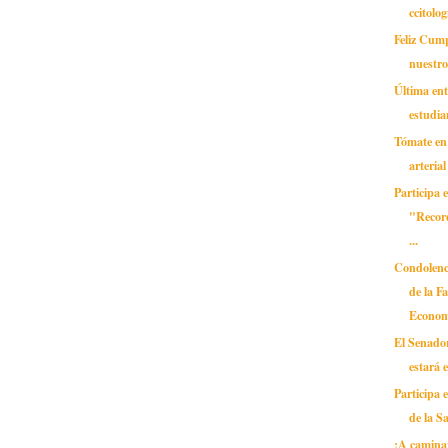
ccitolog
Feliz Cum
nuestro
Última ent
estudia
Tómate en 
arterial
Participa e
"Record
...
Condolenc
de la F
Econom
El Senado
estará 
Participa 
de la Sa
¡A caminar