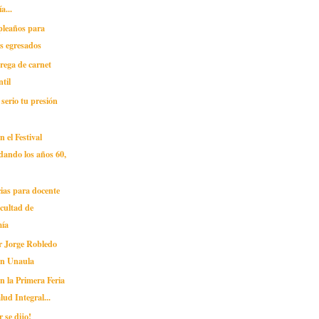
ía...
pleaños para
s egresados
rega de carnet
ntil
serio tu presión
n el Festival
ando los años 60,
ias para docente
acultad de
ía
r Jorge Robledo
en Unaula
en la Primera Feria
lud Integral...
 se dijo!