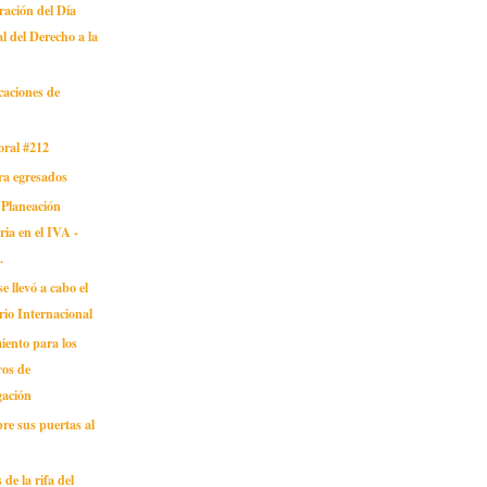
ción del Día
l del Derecho a la
caciones de
oral #212
ra egresados
 Planeación
ria en el IVA -
.
e llevó a cabo el
io Internacional
iento para los
ros de
gación
re sus puertas al
de la rifa del