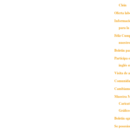
Clein
Oferta lab
Informaci
para la
Feliz Cum
nuestro
Boletin pa
Participa 
inglés e
Visita de
Comunidad
Cambiamo
Muestra M
Carica
Gráfico 
Boletín eg
Se posesio