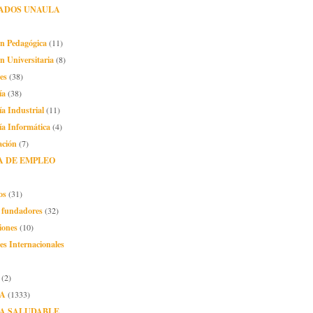
ADOS UNAULA
ón Pedagógica
(11)
n Universitaria
(8)
es
(38)
ía
(38)
ía Industrial
(11)
ía Informática
(4)
ación
(7)
A DE EMPLEO
os
(31)
o fundadores
(32)
iones
(10)
es Internacionales
(2)
A
(1333)
A SALUDABLE