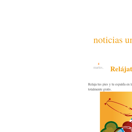
noticias u
4
Relájat
martes,
Relaja tus pies y tu espalda en 
totalmente gratis.