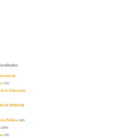
Facultades
tración de
as
(10)
 de la Educación
JO SUPERIOR
ría Pública
(48)
(260)
ía
(30)