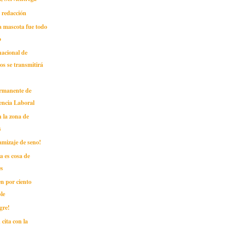
e redacción
la mascota fue todo
o
nacional de
ros se transmitirá
rmanente de
encia Laboral
n la zona de
s
tamizaje de seno!
a es cosa de
s
n por ciento
le
gre!
cita con la