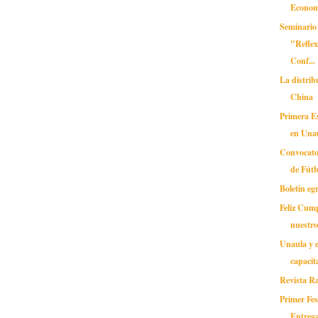
Econom
Seminario
"Reflex
Conf...
La distrib
China
Primera E
en Una
Convocato
de Fút
Boletin eg
Feliz Cum
nuestro
Unaula y e
capacit
Revista Ra
Primer Fes
Entrega