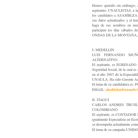
Hemos querido sin embargo, an
aspirantes UNAULISTAS, a las d
los candidatos a ASAMBLEA y
sus datos actualizados y el l
haga de sus nombres en nues
participen los días sábados
ONDAS DE LA MONTAÑA, 135
I- MEDELLÍN
LUIS FERNANDO MUÑOZ
ALTERNATIVO.
El aspirante, es EGRESADO d
Seguridad Social, de la cual es
en el año 2007 de la Especiali
UNAULA. Ha sido Gerente Adm
El lema de su candidatur
alcaldeluisfernand
EMAIL:
II- ITAGUI
CARLOS ANDRES TRUJILL
COLOMBIANO
El aspirante, es CONTADOR P
igualmente Especialista en Eco
se desempeña actualmente com
El lema de su campaña U