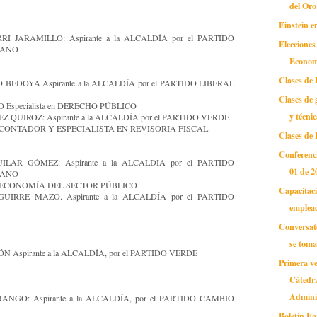
del Oro
Einstein 
I JARAMILLO: Aspirante a la ALCALDÍA por el PARTIDO
Elecciones
IANO
Econom
Clases de
BEDOYA Aspirante a la ALCALDÍA por el PARTIDO LIBERAL
Clases de 
 Especialista en DERECHO PÚBLICO
y técni
 QUIROZ: Aspirante a la ALCALDÍA por el PARTIDO VERDE
o CONTADOR Y ESPECIALISTA EN REVISORÍA FISCAL.
Clases de 
Conferenci
LAR GÓMEZ: Aspirante a la ALCALDÍA por el PARTIDO
01 de 2
IANO
ación ECONOMÍA DEL SECTOR PÚBLICO
Capacitac
IRRE MAZO. Aspirante a la ALCALDÍA por el PARTIDO
emplead
Conversat
se toma
Aspirante a la ALCALDÍA, por el PARTIDO VERDE
Primera ve
Cátedra
Adminis
GO: Aspirante a la ALCALDÍA, por el PARTIDO CAMBIO
Boletin E