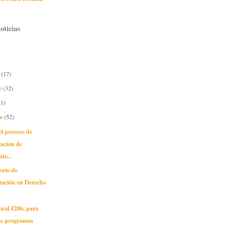
oticias
e
(17)
e
(32)
51)
re
(52)
l proceso de
zación de
te...
orio de
zación en Derecho
oral #206, para
os programas