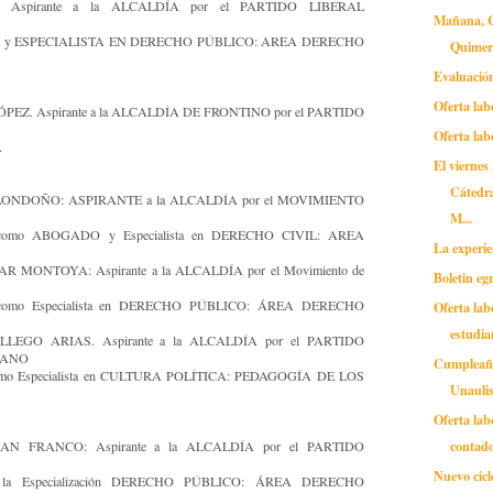
 Aspirante a la ALCALDÍA por el PARTIDO LIBERAL
Mañana, C
y ESPECIALISTA EN DERECHO PÚBLICO: AREA DERECHO
Quimer
Evaluació
Oferta lab
EZ. Aspirante a la ALCALDÍA DE FRONTINO por el PARTIDO
Oferta lab
.
El viernes
Cátedra
LONDOÑO: ASPIRANTE a la ALCALDÍA por el MOVIMIENTO
M...
como ABOGADO y Especialista en DERECHO CIVIL: AREA
La experie
 MONTOYA: Aspirante a la ALCALDÍA por el Movimiento de
Boletin eg
como Especialista en DERECHO PÚBLICO: ÁREA DERECHO
Oferta lab
estudia
EGO ARIAS. Aspirante a la ALCALDÍA por el PARTIDO
IANO
Cumpleañ
omo Especialista en CULTURA POLÍTICA: PEDAGOGÍA DE LOS
Unaulis
Oferta lab
contad
 FRANCO: Aspirante a la ALCALDÍA por el PARTIDO
Nuevo cicl
 la Especialización DERECHO PÚBLICO: ÁREA DERECHO