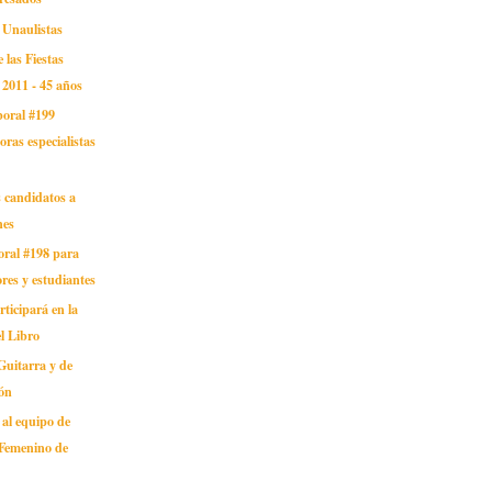
 Unaulistas
 las Fiestas
2011 - 45 años
boral #199
ras especialistas
 candidatos a
nes
oral #198 para
res y estudiantes
ticipará en la
el Libro
Guitarra y de
ión
al equipo de
 Femenino de