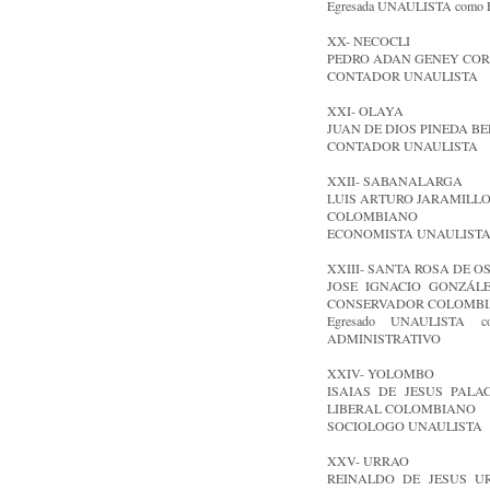
Egresada UNAULISTA como Es
XX- NECOCLI
PEDRO ADAN GENEY CORREA
CONTADOR UNAULISTA
XXI- OLAYA
JUAN DE DIOS PINEDA BEDO
CONTADOR UNAULISTA
XXII- SABANALARGA
LUIS ARTURO JARAMILLO M
COLOMBIANO
ECONOMISTA UNAULIST
XXIII- SANTA ROSA DE O
JOSE IGNACIO GONZÁLEZ
CONSERVADOR COLOMB
Egresado UNAULISTA co
ADMINISTRATIVO
XXIV- YOLOMBO
ISAIAS DE JESUS PALACI
LIBERAL COLOMBIANO
SOCIOLOGO UNAULISTA
XXV- URRAO
REINALDO DE JESUS URA