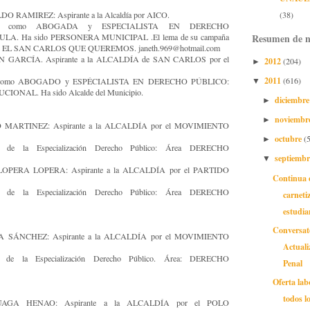
 RAMIREZ: Aspirante a la Alcaldía por AICO.
(38)
A como ABOGADA y ESPECIALISTA EN DERECHO
A. Ha sido PERSONERA MUNICIPAL .El lema de su campaña
Resumen de n
 SAN CARLOS QUE QUEREMOS. janeth.969@hotmail.com
GARCÍA. Aspirante a la ALCALDÍA de SAN CARLOS por el
2012
(204)
►
2011
(616)
omo ABOGADO y ESPÉCIALISTA EN DERECHO PÚBLICO:
▼
NAL. Ha sido Alcalde del Municipio.
diciembr
►
noviembr
►
 MARTINEZ: Aspirante a la ALCALDÍA por el MOVIMIENTO
octubre
(
►
de la Especialización Derecho Público: Área DERECHO
septiemb
▼
OPERA LOPERA: Aspirante a la ALCALDÍA por el PARTIDO
Continua e
de la Especialización Derecho Público: Área DERECHO
carneti
estudian
Conversat
SÁNCHEZ: Aspirante a la ALCALDÍA por el MOVIMIENTO
Actuali
de la Especialización Derecho Público. Área: DERECHO
Penal
Oferta lab
todos l
GA HENAO: Aspirante a la ALCALDÍA por el POLO