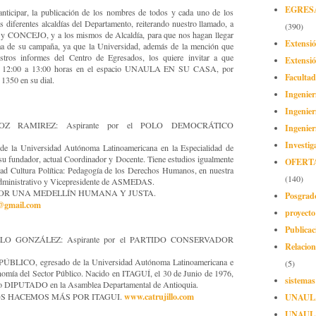
EGRES
ticipar, la publicación de los nombres de todos y cada uno de los
iferentes alcaldías del Departamento, reiterando nuestro llamado, a
(390)
 CONCEJO, y a los mismos de Alcaldía, para que nos hagan llegar
Extensi
ema de su campaña, ya que la Universidad, además de la mención que
tros informes del Centro de Egresados, los quiere invitar a que
Extensió
 de 12:00 a 13:00 horas en el espacio UNAULA EN SU CASA, por
Facultad
0 en su dial.
Ingenier
Ingenier
 RAMIREZ: Aspirante por el POLO DEMOCRÁTICO
Ingenier
Investig
e la Universidad Autónoma Latinoamericana en la Especialidad de
 su fundador, actual Coordinador y Docente. Tiene estudios igualmente
OFERT
dad Cultura Política: Pedagogía de los Derechos Humanos, en nuestra
(140)
inistrativo y Vicepresidente de ASMEDAS.
a es: POR UNA MEDELLÍN HUMANA Y JUSTA.
Posgrad
o@gmail.com
proyect
Publicac
O GONZÁLEZ: Aspirante por el PARTIDO CONSERVADOR
Relacion
ÚBLICO, egresado de la Universidad Autónoma Latinoamericana e
(5)
nomía del Sector Público. Nacido en ITAGUÍ, el 30 de Junio de 1976,
sistemas
o DIPUTADO en la Asamblea Departamental de Antioquia.
www.catrujillo.com
NIDOS HACEMOS MÁS POR ITAGUI.
UNAUL
UNAUL