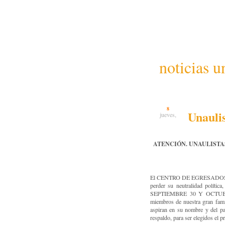
noticias u
8
Unaulis
jueves,
ATENCIÓN. UNAULIST
El CENTRO DE EGRESADO
perder su neutralidad políti
SEPTIEMBRE 30 Y OCTUBRE 1
miembros de nuestra gran fam
aspiran en su nombre y del par
respaldo, para ser elegidos el 