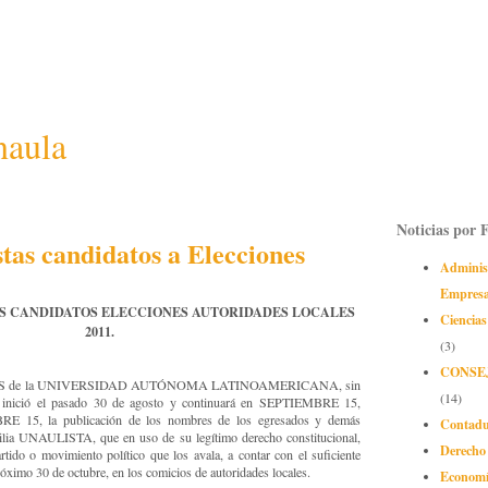
naula
Noticias por 
tas candidatos a Elecciones
Adminis
Empres
AS CANDIDATOS ELECCIONES AUTORIDADES LOCALES
Ciencias
2011.
(3)
CONSE
S de la UNIVERSIDAD AUTÓNOMA LATINOAMERICANA, sin
(14)
ca, inició el pasado 30 de agosto y continuará en SEPTIEMBRE 15,
5, la publicación de los nombres de los egresados y demás
Contadu
ilia UNAULISTA, que en uso de su legítimo derecho constitucional,
Derecho
tido o movimiento político que los avala, a contar con el suficiente
próximo 30 de octubre, en los comicios de autoridades locales.
Econom