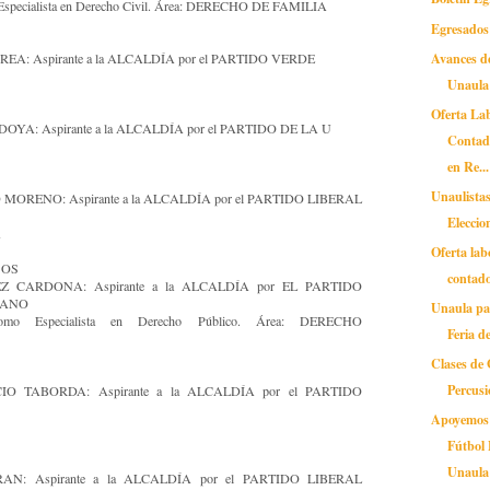
pecialista en Derecho Civil. Área: DERECHO DE FAMILIA
Egresados
Avances de
: Aspirante a la ALCALDÍA por el PARTIDO VERDE
Unaula 
Oferta La
YA: Aspirante a la ALCALDÍA por el PARTIDO DE LA U
Contado
en Re...
Unaulistas
ORENO: Aspirante a la ALCALDÍA por el PARTIDO LIBERAL
Eleccio
A
Oferta lab
SOS
contado
 CARDONA: Aspirante a la ALCALDÍA por EL PARTIDO
IANO
Unaula par
mo Especialista en Derecho Público. Área: DERECHO
Feria d
Clases de 
Percus
O TABORDA: Aspirante a la ALCALDÍA por el PARTIDO
Apoyemos 
Fútbol
Unaula
N: Aspirante a la ALCALDÍA por el PARTIDO LIBERAL