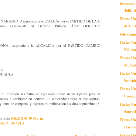
Incripcion
Taller d
Fiestas U
ARANJO: Aspirante a la ALCALDÍA por el PARTIDO DE LA U
de Cue
mo Especialista en Derecho Público. Área: DERECHO
Feliz cump
Fiestas U
NA: Aspirante a la ALCALDÍA por el PARTIDO CAMBIO
Elíptic
Fiestas Un
Múltipl
YA
Fiestas Un
os UNAULA
Femeni
Fiestas Un
ormen al Centro de Egresados sobre su inscripción para las
Comerc
onales a celebrarse en octubre 30, indicando: Cargo al que aspiran,
y lema de campaña, y esperen su publicación los días septiembre 15,
Fiestas Un
Sancoc
la fecha
9/08/2011 07:30:00 p. m.
Fiestas Un
AULA
,
UNAULA
Play St
Fiestas Un