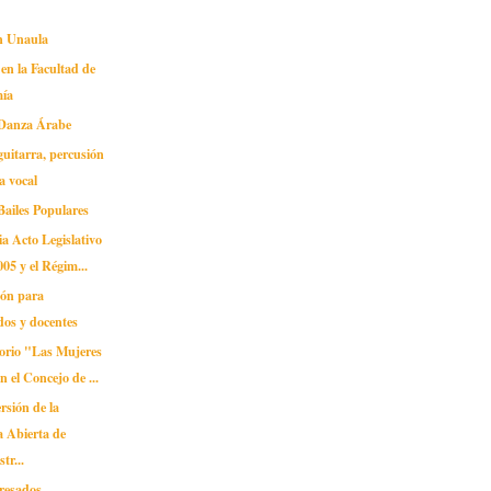
en Unaula
 en la Facultad de
ía
 Danza Árabe
guitarra, percusión
ca vocal
Bailes Populares
a Acto Legislativo
005 y el Régim...
ión para
os y docentes
orio "Las Mujeres
n el Concejo de ...
rsión de la
 Abierta de
tr...
gresados