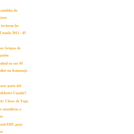
Asamblea de
ores
 tuvieron las
 Unaula 2011 - 45
ones Grupos de
gación
sidad en sus 45
alizó un homenaje
acer parte del
Folclórico Unaula?
e: Clases de Yoga
s unaulistas a
nes
oral #205, para
os