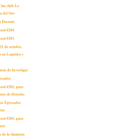
ine club La
a del Oro
n Docente
oral #204
oral #203
 21 de octubre,
 en Logística y
ncia de Investigar
resados
oral #202, para
ntes de Derecho
os Egresados
tas
oral #201, para
ores
o de la Quimera