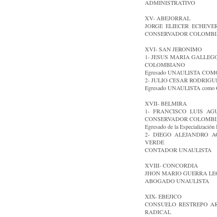
ADMINISTRATIVO
XV- ABEJORRAL
JORGE ELIECER ECHEVERR
CONSERVADOR COLOMB
XVI- SAN JERONIMO
1- JESUS MARIA GALLEGO 
COLOMBIANO
Egresado UNAULISTA COMO
2- JULIO CESAR RODRIGUEZ
Egresado UNAULISTA com
XVII- BELMIRA
1- FRANCISCO LUIS AGUI
CONSERVADOR COLOMB
Egresado de la Especializ
2- DIEGO ALEJANDRO AGU
VERDE
CONTADOR UNAULISTA
XVIII- CONCORDIA
JHON MARIO GUERRA LEÓN 
ABOGADO UNAULISTA
XIX- EBEJICO
CONSUELO RESTREPO ARAN
RADICAL