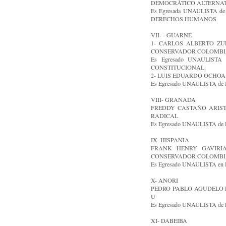
DEMOCRÁTICO ALTERNAT
Es Egresada UNAULISTA de
DERECHOS HUMANOS
VII- - GUARNE
1- CARLOS ALBERTO ZULE
CONSERVADOR COLOMB
Es Egresado UNAULISTA d
CONSTITUCIONAL.
2- LUIS EDUARDO OCHOA LO
Es Egresado UNAULISTA d
VIII- GRANADA
FREDDY CASTAÑO ARISTIZ
RADICAL
Es Egresado UNAULISTA de la 
IX- HISPANIA
FRANK HENRY GAVIRIA 
CONSERVADOR COLOMBI
Es Egresado UNAULISTA en
X- ANORI
PEDRO PABLO AGUDELO ECH
U
Es Egresado UNAULISTA de l
XI- DABEIBA