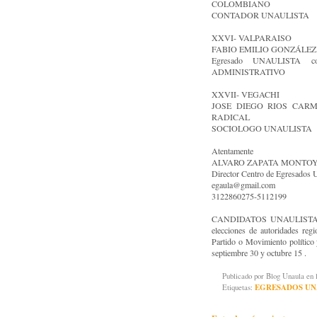
COLOMBIANO
CONTADOR UNAULISTA
XXVI- VALPARAISO
FABIO EMILIO GONZÁLEZ N
Egresado UNAULISTA co
ADMINISTRATIVO
XXVII- VEGACHI
JOSE DIEGO RIOS CARMO
RADICAL
SOCIOLOGO UNAULISTA
Atentamente
ALVARO ZAPATA MONTO
Director Centro de Egresad
egaula@gmail.com
3122860275-5112199
CANDIDATOS UNAULISTAS: Inf
elecciones de autoridades regi
Partido o Movimiento político 
septiembre 30 y octubre 15 .
Publicado por
Blog Unaula
en 
Etiquetas:
EGRESADOS UN