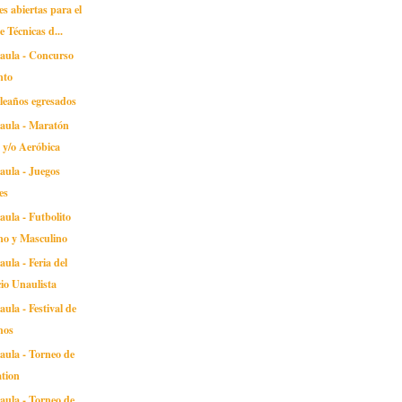
es abiertas para el
e Técnicas d...
naula - Concurso
nto
leaños egresados
naula - Maratón
a y/o Aeróbica
aula - Juegos
es
aula - Futbolito
no y Masculino
aula - Feria del
io Unaulista
aula - Festival de
hos
aula - Torneo de
ation
aula - Torneo de