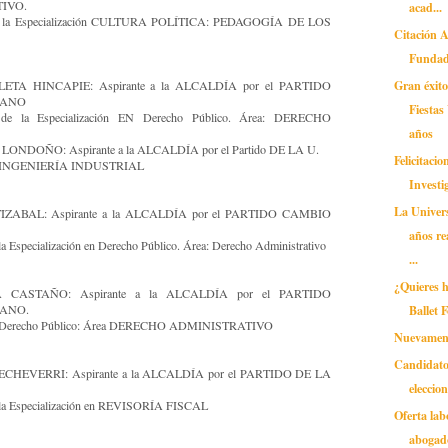
IVO.
acad...
 la Especialización CULTURA POLÍTICA: PEDAGOGÍA DE LOS
Citación 
Fundad
Gran éxito
TA HINCAPIE: Aspirante a la ALCALDÍA por el PARTIDO
IANO
Fiestas
e la Especialización EN Derecho Público. Área: DERECHO
años
NDOÑO: Aspirante a la ALCALDÍA por el Partido DE LA U.
Felicitaci
e INGENIERÍA INDUSTRIAL
Investi
La Univer
ABAL: Aspirante a la ALCALDÍA por el PARTIDO CAMBIO
años re
Especialización en Derecho Público. Área: Derecho Administrativo
...
¿Quieres h
CASTAÑO: Aspirante a la ALCALDÍA por el PARTIDO
Ballet 
ANO.
 Derecho Público: Área DERECHO ADMINISTRATIVO
Nuevament
Candidato
EVERRI: Aspirante a la ALCALDÍA por el PARTIDO DE LA
eleccio
a Especialización en REVISORÍA FISCAL
Oferta lab
abogad