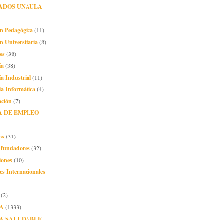
ADOS UNAULA
ón Pedagógica
(11)
n Universitaria
(8)
es
(38)
ía
(38)
ía Industrial
(11)
ía Informática
(4)
ación
(7)
A DE EMPLEO
os
(31)
o fundadores
(32)
iones
(10)
es Internacionales
(2)
A
(1333)
A SALUDABLE