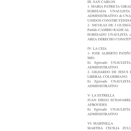
III- SAN CARLOS
1- MARIA PATRICIA GIRALDO
EGRESADA UNAULIST
ADMINISTRATIVO de UNAUL
UNIDOS CONSTRUYENDO EL
2- NICOLAS DE J GUZMÁN 
Partido CAMBIO RADICAL
EGRESADO UNAULISTA c
AREA DERECHO CONSTITUCIO
IV- LA CEJA
1- JOSE ALBERTO PATIÑO
MIO
Es Egresado UNAULISTA 
ADMINISTRATIVO.
2- GILDARDO DE JESUS L
LIBERAL COLOMBIANO.
Es Egresado UNAULISTA 
ADMINISTRATIVO
V- LA ESTRELLA
JUAN DIEGO ECHAVARRIA 
AFROVIDES
Es Egresado UNAULISTA 
ADMINISTRATIVO
VI- MARINILLA
MARTHA CECILIA ZULUA