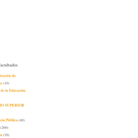
Facultades
tración de
as
(10)
 de la Educación
JO SUPERIOR
ría Pública
(48)
(260)
ía
(30)