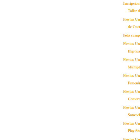
Incripcion
Taller d
Fiestas U
de Cue
Feliz cump
Fiestas U
Elíptic
Fiestas Un
Múltipl
Fiestas Un
Femeni
Fiestas Un
Comerc
Fiestas Un
Sancoc
Fiestas Un
Play St
Fiestas Un