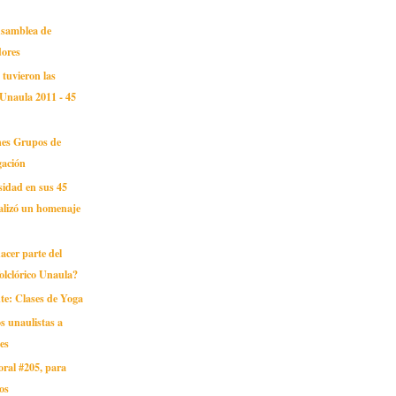
Asamblea de
ores
 tuvieron las
 Unaula 2011 - 45
ones Grupos de
gación
sidad en sus 45
alizó un homenaje
acer parte del
Folclórico Unaula?
e: Clases de Yoga
s unaulistas a
nes
oral #205, para
os