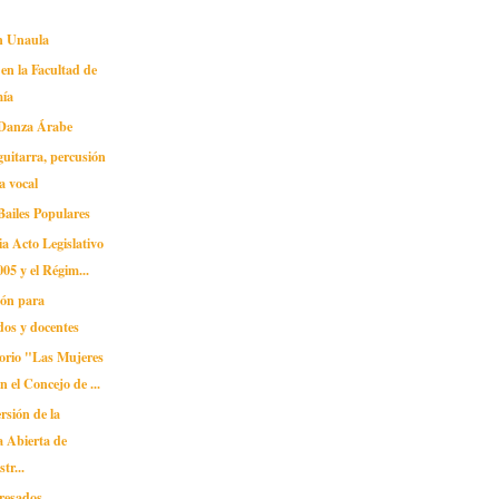
en Unaula
 en la Facultad de
ía
 Danza Árabe
guitarra, percusión
ca vocal
Bailes Populares
a Acto Legislativo
005 y el Régim...
ión para
os y docentes
orio "Las Mujeres
n el Concejo de ...
rsión de la
 Abierta de
tr...
gresados