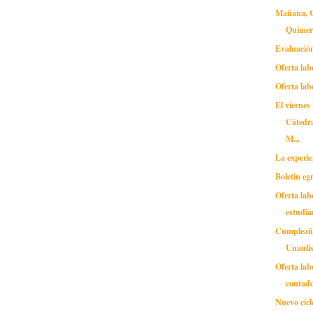
Mañana, C
Quimer
Evaluació
Oferta lab
Oferta lab
El viernes
Cátedra
M...
La experie
Boletin eg
Oferta lab
estudia
Cumpleañ
Unaulis
Oferta lab
contad
Nuevo cicl