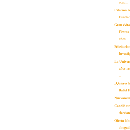
acad...
Citación 
Fundad
Gran éxito
Fiestas
años
Felicitaci
Investi
La Univer
años re
...
¿Quieres h
Ballet 
Nuevament
Candidato
eleccio
Oferta lab
abogad