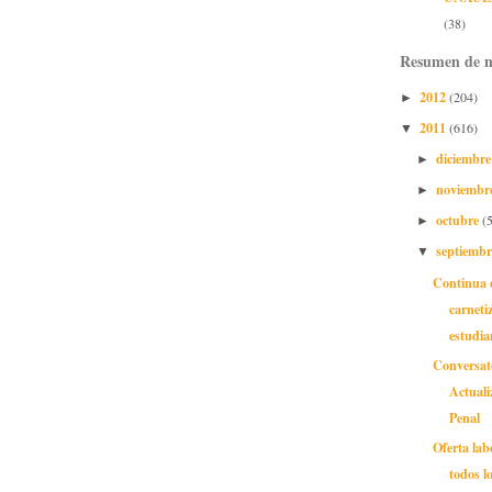
(38)
Resumen de n
2012
(204)
►
2011
(616)
▼
diciembr
►
noviembr
►
octubre
(
►
septiemb
▼
Continua e
carneti
estudian
Conversat
Actuali
Penal
Oferta lab
todos l