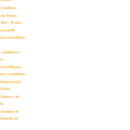
 Unaulistas
 las Fiestas
2011 - 45 años
boral #199
ras especialistas
 candidatos a
nes
oral #198 para
res y estudiantes
ticipará en la
el Libro
Guitarra y de
ión
al equipo de
 Femenino de