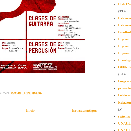
EGRES
(390)
Extensi
Extensió
Facultad
Ingenier
Ingenier
Ingenier
Investig
OFERT
(140)
Posgrad
proyect
la fecha
9/20/2011 10:58:00 a. m.
Publicac
Relacion
(5)
Inicio
Entrada antigua
sistemas
UNAUL
UNAUL