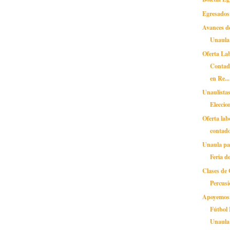
Egresados
Avances de
Unaula 
Oferta La
Contado
en Re...
Unaulistas
Eleccio
Oferta lab
contado
Unaula par
Feria d
Clases de 
Percus
Apoyemos 
Fútbol
Unaula