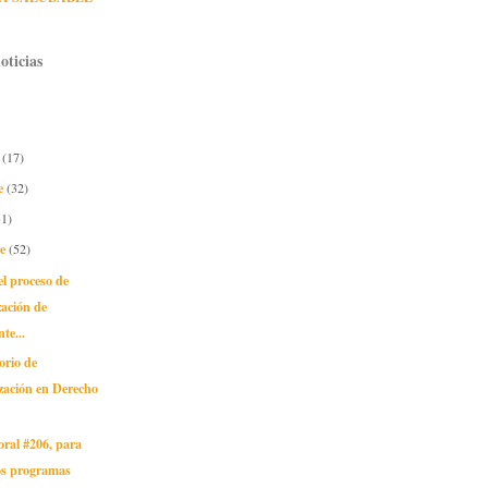
oticias
e
(17)
e
(32)
51)
re
(52)
l proceso de
zación de
te...
orio de
zación en Derecho
oral #206, para
os programas