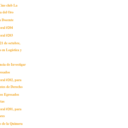
ine club La
a del Oro
n Docente
oral #204
oral #203
 21 de octubre,
 en Logística y
ncia de Investigar
resados
oral #202, para
ntes de Derecho
os Egresados
tas
oral #201, para
ores
o de la Quimera