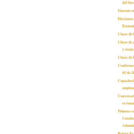
del Oro
Einstein 
Elecciones
Econom
Clases de
Clases de 
y técni
Clases de 
Conferenci
01 de 2
Capacitac
emplead
Conversat
se toma
Primera ve
Cátedra
Adminis
Boletin E