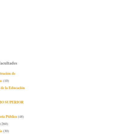
Facultades
tración de
as
(10)
 de la Educación
JO SUPERIOR
ría Pública
(48)
(260)
ía
(30)