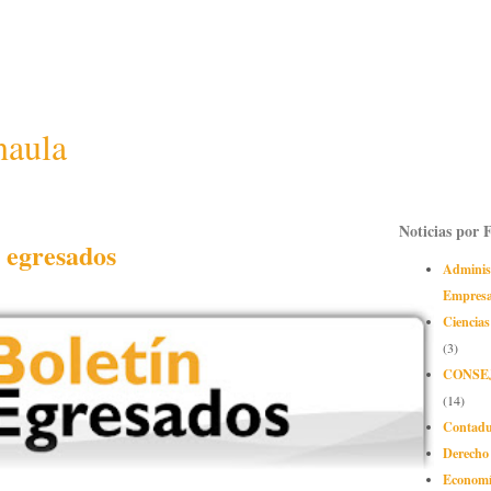
naula
Noticias por 
n egresados
Adminis
Empres
Ciencias
(3)
CONSE
(14)
Contadu
Derecho
Econom