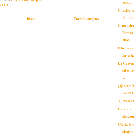
la fecha
9/22/2011 04:20:00 p. m.
acad...
AULA
Citación 
Fundad
Inicio
Entrada antigua
Gran éxito
Fiestas
años
Felicitaci
Investi
La Univer
años re
...
¿Quieres h
Ballet 
Nuevament
Candidato
eleccio
Oferta lab
abogad