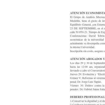
ATENCIÓN ECONOMISTA
El Grupo de Análisis Microe
Medellín, tiene el gusto de 
Equilibrio General, con Ext
23 DE SEPTIEMBRE, en el audit
calle 50 #50-21. Tiempo de Exp
Conferencistas: David Tobó
económicas de la universidad
actualmente se desempeña como
la misma Universidad.
Inscripción sin costo, asegure 
ATENCIÓN ABOGADOS Y
Los días 29 y 30 de Septiembre
hasta las 12:00 am, organizad
llevando a cabo el Conversator
Jueves 29: Evolución y “Efectiv
Gómez V; Reformas al sistema 
penal: Dr. Jorge Luis Tapias.
Viernes 30: Delitos contra l
penales. Dr. Gabriel Jaime Sal
DEBERES PROFESIONAL
1-Conservar la dignidad y el de
2-Colaborar legalmente en la re