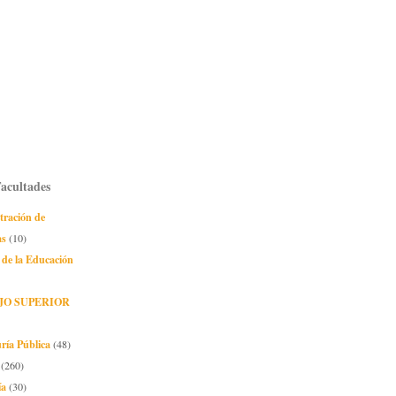
Facultades
tración de
as
(10)
 de la Educación
JO SUPERIOR
ría Pública
(48)
(260)
ía
(30)