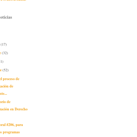
oticias
e
(17)
e
(32)
51)
re
(52)
l proceso de
zación de
te...
orio de
zación en Derecho
oral #206, para
os programas