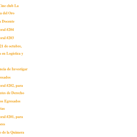
ine club La
a del Oro
n Docente
oral #204
oral #203
 21 de octubre,
 en Logística y
ncia de Investigar
resados
oral #202, para
ntes de Derecho
os Egresados
tas
oral #201, para
ores
o de la Quimera