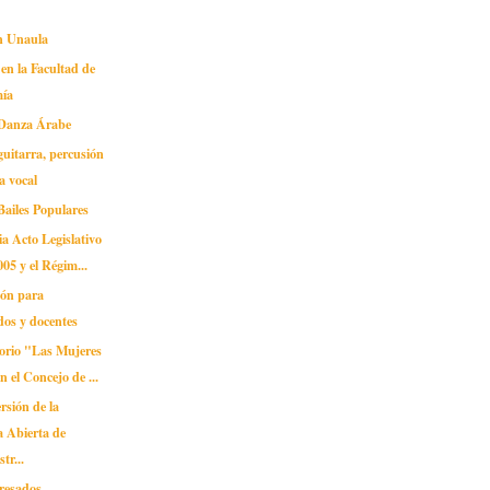
en Unaula
 en la Facultad de
ía
 Danza Árabe
guitarra, percusión
ca vocal
Bailes Populares
a Acto Legislativo
005 y el Régim...
ión para
os y docentes
orio "Las Mujeres
n el Concejo de ...
rsión de la
 Abierta de
tr...
gresados