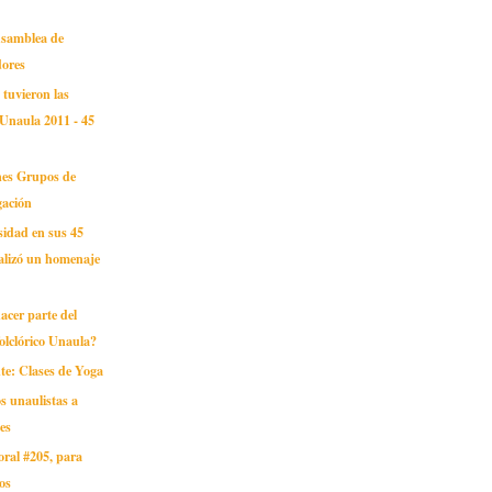
Asamblea de
ores
 tuvieron las
 Unaula 2011 - 45
ones Grupos de
gación
sidad en sus 45
alizó un homenaje
acer parte del
Folclórico Unaula?
e: Clases de Yoga
s unaulistas a
nes
oral #205, para
os