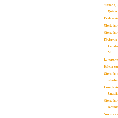
Mañana, C
Quimer
Evaluació
Oferta lab
Oferta lab
El viernes
Cátedra
M...
La experie
Boletin eg
Oferta lab
estudia
Cumpleañ
Unaulis
Oferta lab
contad
Nuevo cicl