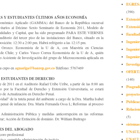
EGRES
(390)
S Y ESTUDIANTES ÚLTIMOS AÑOS ECONOMÍA
Extensi
conómico Aplicado (GAMMA) del Banco de la República sucursal
Extensió
invitarlos al Décimo Sexto Seminario de Economía 2011, Modelo de
ernalidades y Capital, que ha sido programado PARA ESTE VIERNES
Facultad
orio del tercer piso de las instalaciones del Banco, situado en la
Ingenier
osición: 12:30 a 2:00 pm. Habrá refrigerio a las 12:15 pm.
n Orozco. Economista de la U de A, con Maestría en Ciencias
Ingenier
 de Chile; y Carlos Vasco Correa Economista de la U de A, quién
Ingenier
 Asistente de Investigación del grupo de Microeconomía aplicada en
Investig
aguariga@banrep.gov.co
su cupo en
Teléfono: 5767469
OFERT
 ESTUDIANTES DE DERECHO
(140)
 de 2011 en el Auditorio Rafael Uribe Uribe, a partir de las 8:00 am
Posgrad
o por la Facultad de Derecho y Extensión Universitaria, se estará
proyect
io de Actualización en Derecho Penal.
idad” de la tutela penal del ambiente a cargo de la Dra. Martha Isabel
Publicac
penal de infancia: Dra. María Fernanda Ossa L; Reformas al proceso
Relacion
a Administración Pública y medidas anticorrupción en las reformas
(5)
azar; Acción de Extinción de dominio. Dr. William Buitrago
sistemas
ES DEL ABOGADO
UNAUL
coro profesional
UNAUL
cta y cumplida administración de justicia