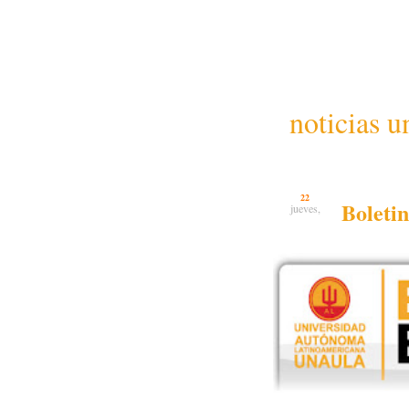
noticias u
22
Boleti
jueves,