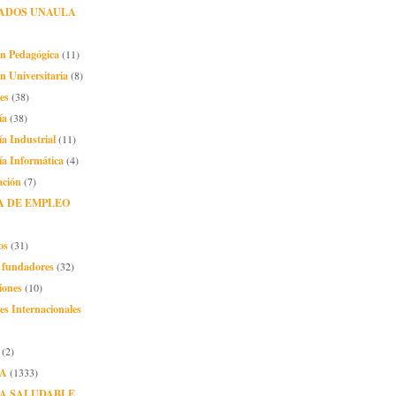
ADOS UNAULA
ón Pedagógica
(11)
n Universitaria
(8)
es
(38)
ía
(38)
ía Industrial
(11)
ía Informática
(4)
ación
(7)
A DE EMPLEO
os
(31)
o fundadores
(32)
iones
(10)
es Internacionales
(2)
A
(1333)
A SALUDABLE