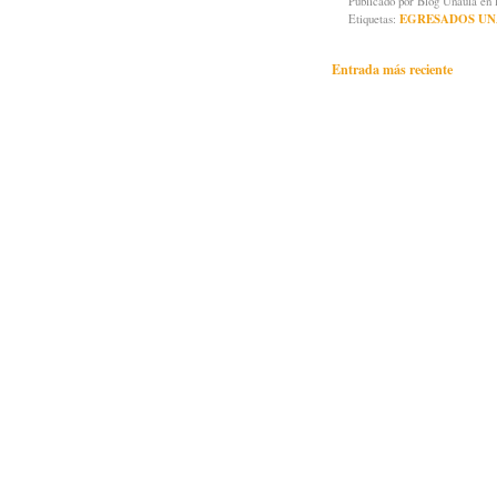
Publicado por
Blog Unaula
en 
Etiquetas:
EGRESADOS UN
Entrada más reciente