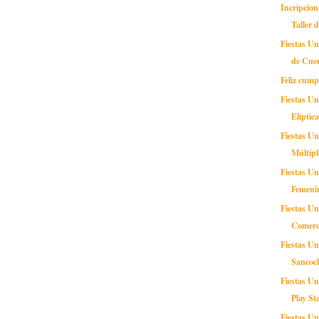
Incripcion
Taller d
Fiestas U
de Cue
Feliz cump
Fiestas U
Elíptic
Fiestas Un
Múltipl
Fiestas Un
Femeni
Fiestas Un
Comerc
Fiestas Un
Sancoc
Fiestas Un
Play St
Fiestas Un