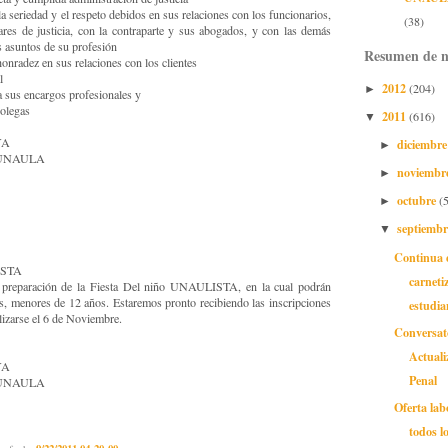
la seriedad y el respeto debidos en sus relaciones con los funcionarios,
(38)
ares de justicia, con la contraparte y sus abogados, y con las demás
s asuntos de su profesión
Resumen de n
honradez en sus relaciones con los clientes
l
2012
(204)
►
a sus encargos profesionales y
colegas
2011
(616)
▼
YA
diciembr
►
os UNAULA
noviembr
►
octubre
(
►
septiemb
▼
Continua e
ISTA
carneti
 preparación de la Fiesta Del niño UNAULISTA, en la cual podrán
os, menores de 12 años. Estaremos pronto recibiendo las inscripciones
estudian
alizarse el 6 de Noviembre.
Conversat
Actuali
YA
Penal
os UNAULA
Oferta lab
todos l