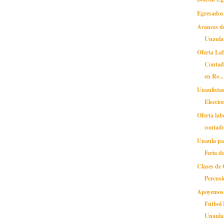
Egresados
Avances de
Unaula 
Oferta La
Contado
en Re...
Unaulistas
Eleccio
Oferta lab
contado
Unaula par
Feria d
Clases de 
Percus
Apoyemos 
Fútbol
Unaula