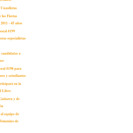
 Unaulistas
 las Fiestas
2011 - 45 años
boral #199
ras especialistas
 candidatos a
nes
oral #198 para
res y estudiantes
ticipará en la
el Libro
Guitarra y de
ión
al equipo de
 Femenino de