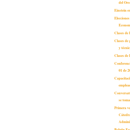
del Oro
Einstein 
Elecciones
Econom
Clases de
Clases de 
y técni
Clases de 
Conferenci
01 de 2
Capacitac
emplead
Conversat
se toma
Primera ve
Cátedra
Adminis
Boletin E