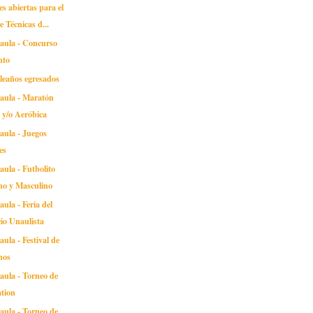
es abiertas para el
e Técnicas d...
naula - Concurso
nto
leaños egresados
naula - Maratón
a y/o Aeróbica
aula - Juegos
es
aula - Futbolito
no y Masculino
aula - Feria del
io Unaulista
aula - Festival de
hos
aula - Torneo de
ation
aula - Torneo de