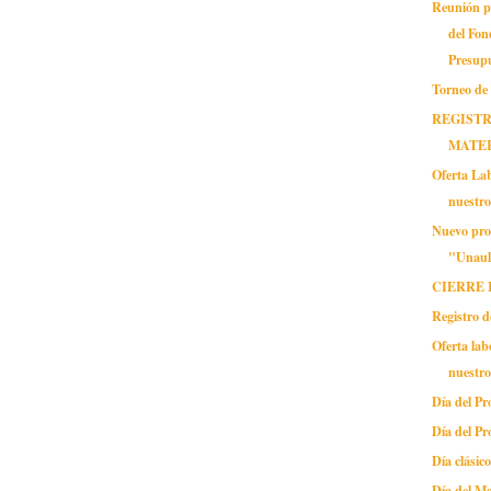
Reunión p
del Fo
Presupu
Torneo de
REGISTR
MATE
Oferta Lab
nuestr
Nuevo pro
"Unaul
CIERRE 
Registro d
Oferta lab
nuestr
Día del Pr
Día del Pr
Día clásic
Día del M