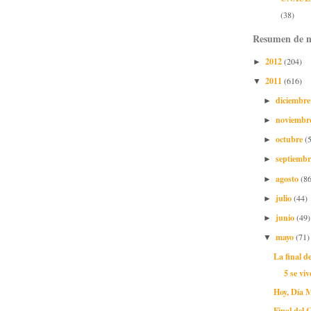
(38)
Resumen de n
2012
(204)
►
2011
(616)
▼
diciembr
►
noviembr
►
octubre
(
►
septiemb
►
agosto
(86
►
julio
(44)
►
junio
(49)
►
mayo
(71)
▼
La final d
5 se vi
Hoy, Día 
Final del