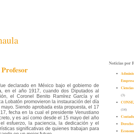
naula
Noticias por 
 Profesor
Adminis
Empres
 fue declarado en México bajo el gobierno de
Ciencias
a, en el año 1917, cuando dos Diputados al
(3)
ón, el Coronel Benito Ramírez García y el
a Lobatón promovieron la instauración del día
CONSE
e mayo. Siendo aprobada esta propuesta, el 17
(14)
17, fecha en la cual el presidente Venustiano
Contadu
creto, y es así como desde el 15 mayo del año
l esfuerzo, la paciencia, la dedicación y el
Derecho
ísticas significativas de quienes trabajan para
Econom
ando en un mejor futuro.