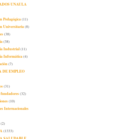
ADOS UNAULA
ón Pedagógica
(11)
n Universitaria
(8)
es
(38)
ía
(38)
ía Industrial
(11)
ía Informática
(4)
ación
(7)
A DE EMPLEO
os
(31)
o fundadores
(32)
iones
(10)
es Internacionales
(2)
A
(1333)
A SALUDABLE