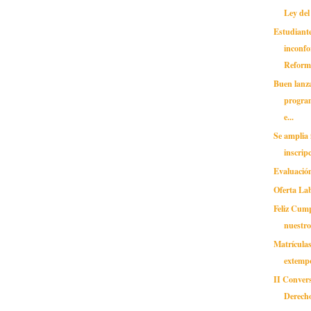
Ley del
Estudiante
inconfo
Reform
Buen lanz
progra
e...
Se amplia 
inscrip
Evaluació
Oferta Lab
Feliz Cum
nuestr
Matrículas
extemp
II Convers
Derech