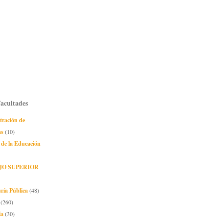
Facultades
tración de
as
(10)
 de la Educación
JO SUPERIOR
ría Pública
(48)
(260)
ía
(30)