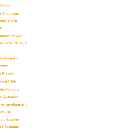
 Fútbol"
s Unaulistas,
rmes con la
a
amiento tuvo el
ma radial “Unaula
fechas para
ciones
n Docente
oral # 166
pleaños para
os Egresados
 extraordinarias y
oráneas
atorio sobre
o y Economía