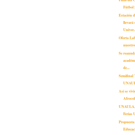
Fútbo
Estación 
llevará
Univer..
Oferta Lab
nuestr
Se reanud
académi
de...
Semifinal 
UNAU
Así se vivi
Afrocol
UNAULA, p
Ferias 
Propuesta
Educaci