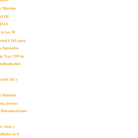
e Materias
O DE
RIAS
 la Ley 30
oral # 163, para
os Egresados
ia “Ley 1395 de
nalizada diez
oral # 162 y
e Materias
ria Jóvenes
s Iberoamericanos
s, retos y
idades en el