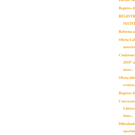
Registro d
REGISTR
MATE
Reforma a
Oferta Lab
nuestr
Conferenc
2010” a
mese...
Oferta lab
eventos
Registro d
Convocato
Lídere
tiene...
Dificultade
oportun