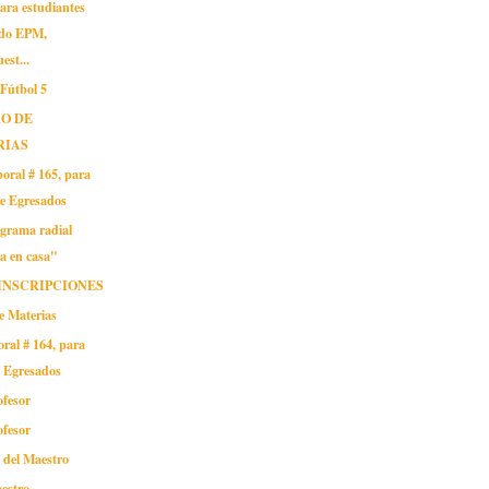
ara estudiantes
ndo EPM,
est...
 Fútbol 5
O DE
RIAS
oral # 165, para
oe Egresados
grama radial
a en casa"
INSCRIPCIONES
e Materias
oral # 164, para
o Egresados
ofesor
ofesor
o del Maestro
aestro