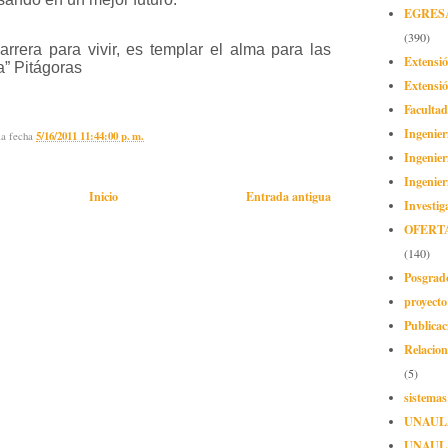
EGRES
(390)
rrera para vivir, es templar el alma para las
Extensi
da” Pitágoras
Extensió
Facultad
Ingenier
la fecha
5/16/2011 11:44:00 p. m.
Ingenier
Ingenier
Inicio
Entrada antigua
Investig
OFERT
(140)
Posgrad
proyect
Publicac
Relacion
(5)
sistemas
UNAUL
UNAUL