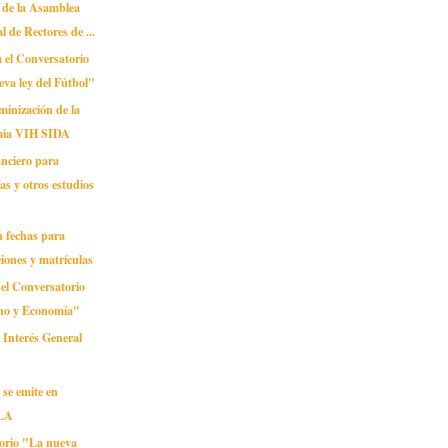
 de la Asamblea
l de Rectores de ...
 el Conversatorio
va ley del Fútbol"
minización de la
ia VIH SIDA
anciero para
as y otros estudios
n fechas para
ciones y matrículas
 el Conversatorio
ho y Economía"
 Interés General
se emite en
LA
orio "La nueva