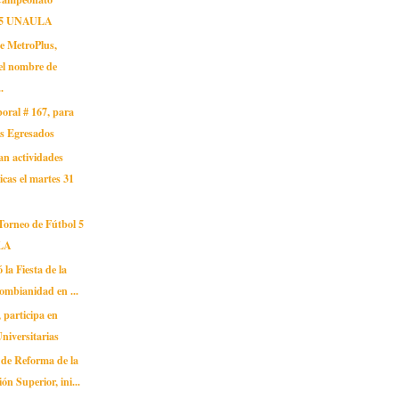
l 5 UNAULA
de MetroPlus,
 el nombre de
.
oral # 167, para
os Egresados
an actividades
cas el martes 31
Torneo de Fútbol 5
LA
ó la Fiesta de la
ombianidad en ...
articipa en
Universitarias
 de Reforma de la
ón Superior, ini...