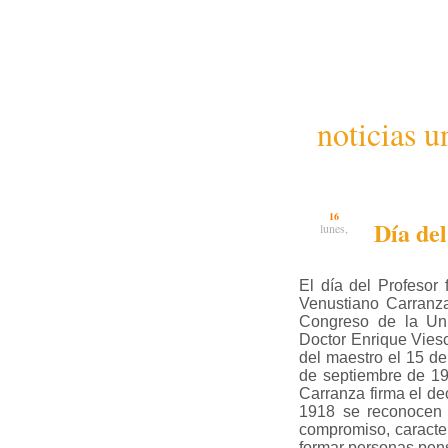
noticias u
16
Día del
lunes,
El día del Profesor
Venustiano Carranz
Congreso de la Uni
Doctor Enrique Viesc
del maestro el 15 d
de septiembre de 19
Carranza firma el de
1918 se reconocen e
compromiso, caracter
formar personas pens