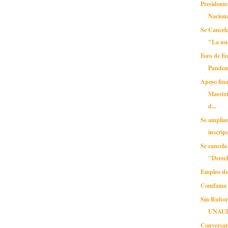
Presidente
Naciona
Se Cancela
"La nue
Foro de Fe
Pandem
Apoyo fin
Maestrí
d...
Se amplía
inscrip
Se cancela
"Derec
Empleo de
Comfama
Sin Rubor 
UNAU
Conversat