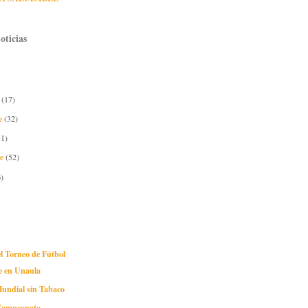
oticias
e
(17)
e
(32)
51)
re
(52)
)
el Torneo de Fútbol
ve en Unaula
Mundial sin Tabaco
 Campeonato