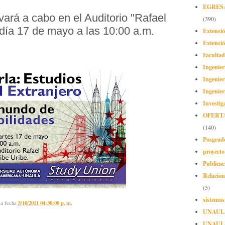
EGRES
evará a cabo en el Auditorio "Rafael
(390)
 día 17 de mayo a las 10:00 a.m.
Extensi
Extensió
Facultad
Ingenier
Ingenier
Ingenier
Investig
OFERT
(140)
Posgrad
proyect
Publicac
Relacion
(5)
sistemas
la fecha
5/10/2011 04:30:00 p. m.
UNAUL
UNAUL