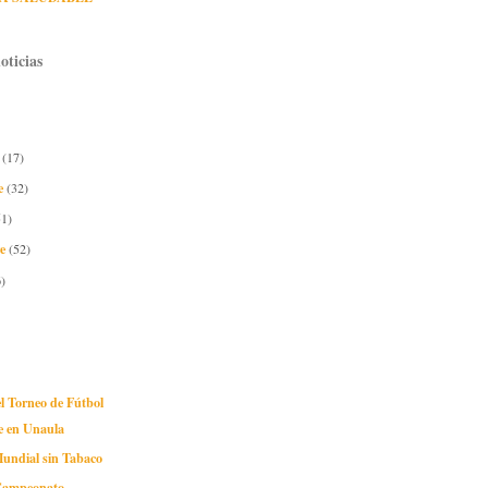
oticias
e
(17)
e
(32)
51)
re
(52)
)
el Torneo de Fútbol
ve en Unaula
Mundial sin Tabaco
 Campeonato