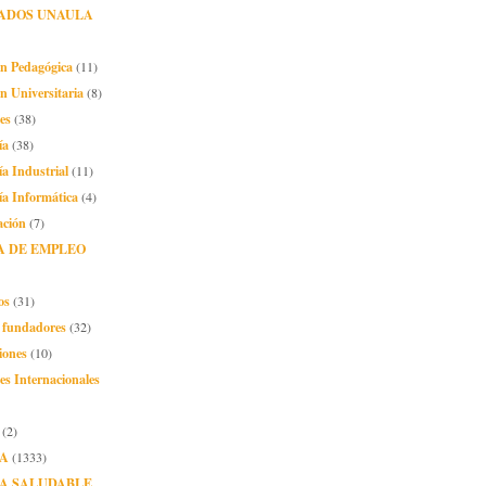
ADOS UNAULA
ón Pedagógica
(11)
n Universitaria
(8)
es
(38)
ía
(38)
ía Industrial
(11)
ía Informática
(4)
ación
(7)
A DE EMPLEO
os
(31)
o fundadores
(32)
iones
(10)
es Internacionales
(2)
A
(1333)
A SALUDABLE