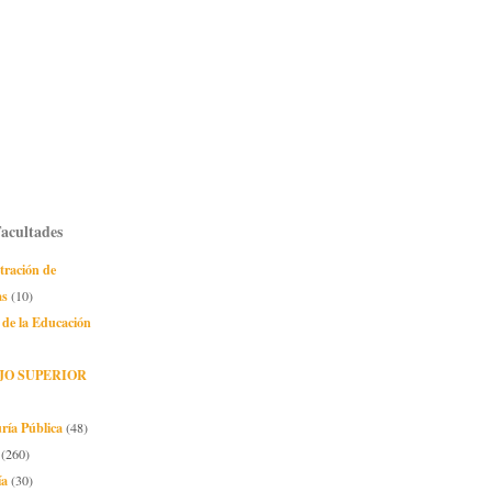
Facultades
tración de
as
(10)
 de la Educación
JO SUPERIOR
ría Pública
(48)
(260)
ía
(30)