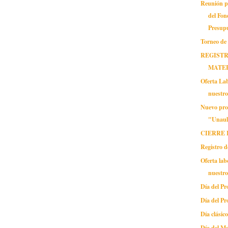
Reunión p
del Fo
Presupu
Torneo de
REGISTR
MATE
Oferta Lab
nuestr
Nuevo pro
"Unaul
CIERRE 
Registro d
Oferta lab
nuestr
Día del Pr
Día del Pr
Día clásic
Día del M