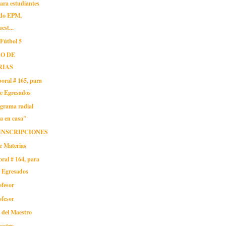
ara estudiantes
ndo EPM,
est...
 Fútbol 5
O DE
RIAS
oral # 165, para
oe Egresados
grama radial
a en casa"
INSCRIPCIONES
e Materias
oral # 164, para
o Egresados
ofesor
ofesor
o del Maestro
aestro