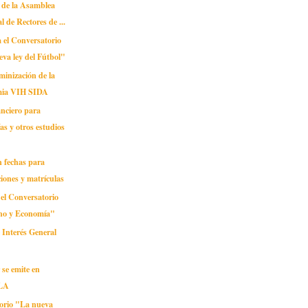
 de la Asamblea
l de Rectores de ...
 el Conversatorio
va ley del Fútbol"
minización de la
ia VIH SIDA
anciero para
as y otros estudios
n fechas para
ciones y matrículas
 el Conversatorio
ho y Economía"
 Interés General
se emite en
LA
orio "La nueva