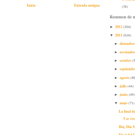
Inicio
Entrada antigua
(38)
Resumen de n
2012
(204)
►
2011
(616)
▼
diciembr
►
noviembr
►
octubre
(
►
septiemb
►
agosto
(86
►
julio
(44)
►
junio
(49)
►
mayo
(71)
▼
La final d
5 se vi
Hoy, Día 
Final del