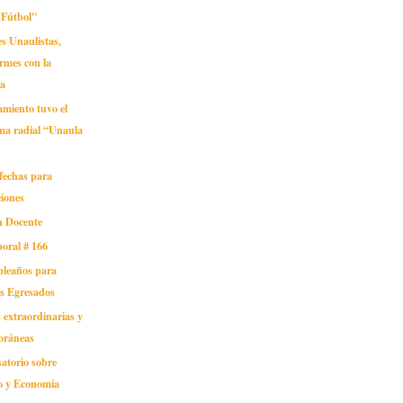
 Fútbol"
s Unaulistas,
rmes con la
a
amiento tuvo el
ma radial “Unaula
fechas para
ciones
n Docente
oral # 166
pleaños para
os Egresados
 extraordinarias y
oráneas
atorio sobre
o y Economía