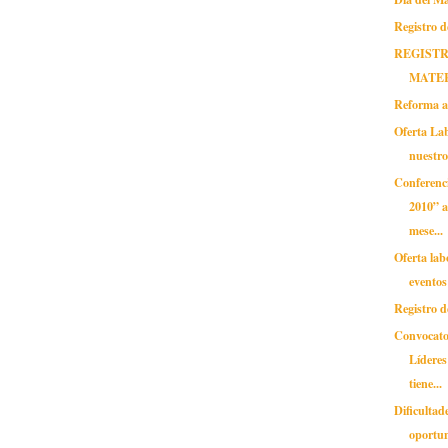
Registro d
REGISTR
MATE
Reforma a
Oferta Lab
nuestr
Conferenc
2010” a
mese...
Oferta lab
eventos
Registro d
Convocato
Lídere
tiene...
Dificultade
oportun