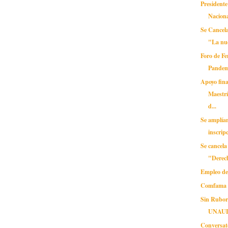
Presidente
Naciona
Se Cancela
"La nue
Foro de Fe
Pandem
Apoyo fin
Maestrí
d...
Se amplía
inscrip
Se cancela
"Derec
Empleo de
Comfama
Sin Rubor 
UNAU
Conversat