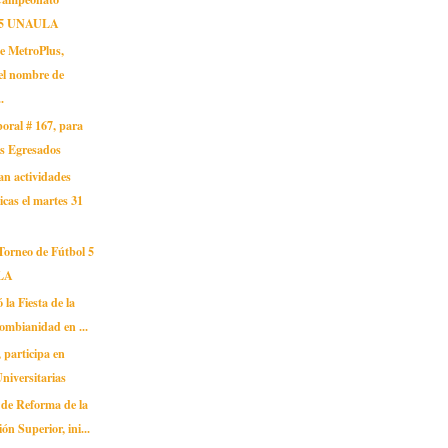
l 5 UNAULA
de MetroPlus,
 el nombre de
.
oral # 167, para
os Egresados
an actividades
cas el martes 31
Torneo de Fútbol 5
LA
ó la Fiesta de la
ombianidad en ...
articipa en
Universitarias
 de Reforma de la
ón Superior, ini...