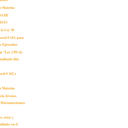
e Materias
O DE
RIAS
 la Ley 30
oral # 163, para
os Egresados
ia “Ley 1395 de
nalizada diez
oral # 162 y
e Materias
ria Jóvenes
s Iberoamericanos
s, retos y
idades en el