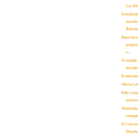
Ley del
Estudiante
inconfo
Reform
Buen lanz
progra
e...
Se amplia 
inscrip
Evaluació
Oferta Lab
Feliz Cum
nuestr
Matrículas
extemp
II Convers
Derech