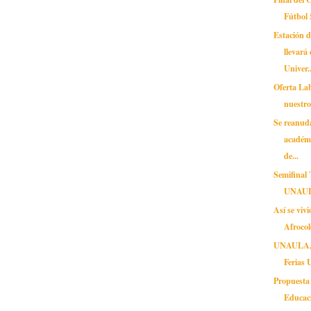
Fútbo
Estación 
llevará
Univer..
Oferta Lab
nuestr
Se reanud
académi
de...
Semifinal 
UNAU
Así se vivi
Afrocol
UNAULA, p
Ferias 
Propuesta
Educaci