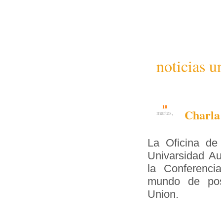
noticias u
10
Charla:
martes,
La Oficina de 
Univarsidad Au
la Conferenci
mundo de posi
Union.