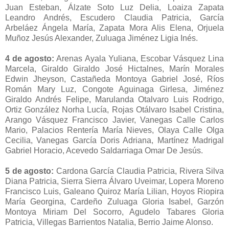
Juan Esteban, Álzate Soto Luz Delia, Loaiza Zapata
Leandro Andrés, Escudero Claudia Patricia, García
Arbeláez Ángela María, Zapata Mora Alis Elena, Orjuela
Muñoz Jesús Alexander, Zuluaga Jiménez Ligia Inés.
4 de agosto:
Arenas Ayala Yuliana, Escobar Vásquez Lina
Marcela, Giraldo Giraldo José Hictalnes, Marín Morales
Edwin Jheyson, Castañeda Montoya Gabriel José, Ríos
Román Mary Luz, Congote Aguinaga Girlesa, Jiménez
Giraldo Andrés Felipe, Marulanda Otalvaro Luis Rodrigo,
Ortiz González Norha Lucía, Rojas Otálvaro Isabel Cristina,
Arango Vásquez Francisco Javier, Vanegas Calle Carlos
Mario, Palacios Rentería María Nieves, Olaya Calle Olga
Cecilia, Vanegas García Doris Adriana, Martínez Madrigal
Gabriel Horacio, Acevedo Saldarriaga Omar De Jesús.
5 de agosto:
Cardona García Claudia Patricia, Rivera Silva
Diana Patricia, Sierra Sierra Álvaro Uveimar, Lopera Moreno
Francisco Luis, Galeano Quiroz María Lilian, Hoyos Riopira
María Georgina, Cardeño Zuluaga Gloria Isabel, Garzón
Montoya Miriam Del Socorro, Agudelo Tabares Gloria
Patricia, Villegas Barrientos Natalia, Berrio Jaime Alonso.