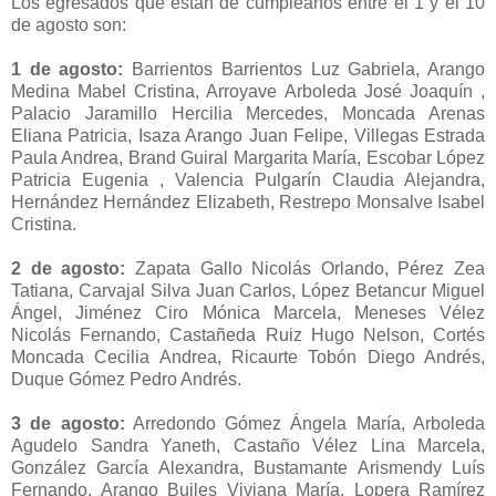
Los egresados que están de cumpleaños entre el 1 y el 10
de agosto son:
1 de agosto:
Barrientos Barrientos Luz Gabriela, Arango
Medina Mabel Cristina, Arroyave Arboleda José Joaquín ,
Palacio Jaramillo Hercilia Mercedes, Moncada Arenas
Eliana Patricia, Isaza Arango Juan Felipe, Villegas Estrada
Paula Andrea, Brand Guiral Margarita María, Escobar López
Patricia Eugenia , Valencia Pulgarín Claudia Alejandra,
Hernández Hernández Elizabeth, Restrepo Monsalve Isabel
Cristina.
2 de agosto:
Zapata Gallo Nicolás Orlando, Pérez Zea
Tatiana, Carvajal Silva Juan Carlos, López Betancur Miguel
Ángel, Jiménez Ciro Mónica Marcela, Meneses Vélez
Nicolás Fernando, Castañeda Ruiz Hugo Nelson, Cortés
Moncada Cecilia Andrea, Ricaurte Tobón Diego Andrés,
Duque Gómez Pedro Andrés.
3 de agosto:
Arredondo Gómez Ángela María, Arboleda
Agudelo Sandra Yaneth, Castaño Vélez Lina Marcela,
González García Alexandra, Bustamante Arismendy Luís
Fernando, Arango Builes Viviana María, Lopera Ramírez