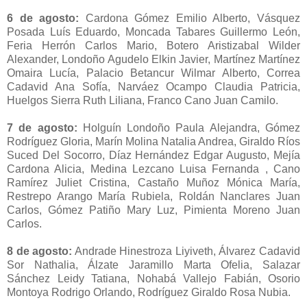
6 de agosto:
Cardona Gómez Emilio Alberto, Vásquez
Posada Luís Eduardo, Moncada Tabares Guillermo León,
Feria Herrón Carlos Mario, Botero Aristizabal Wilder
Alexander, Londoño Agudelo Elkin Javier, Martínez Martínez
Omaira Lucía, Palacio Betancur Wilmar Alberto, Correa
Cadavid Ana Sofía, Narváez Ocampo Claudia Patricia,
Huelgos Sierra Ruth Liliana, Franco Cano Juan Camilo.
7 de agosto:
Holguín Londoño Paula Alejandra, Gómez
Rodríguez Gloria, Marín Molina Natalia Andrea, Giraldo Ríos
Suced Del Socorro, Díaz Hernández Edgar Augusto, Mejía
Cardona Alicia, Medina Lezcano Luisa Fernanda , Cano
Ramírez Juliet Cristina, Castaño Muñoz Mónica María,
Restrepo Arango María Rubiela, Roldán Nanclares Juan
Carlos, Gómez Patiño Mary Luz, Pimienta Moreno Juan
Carlos.
8 de agosto:
Andrade Hinestroza Liyiveth, Álvarez Cadavid
Sor Nathalia, Álzate Jaramillo Marta Ofelia, Salazar
Sánchez Leidy Tatiana, Nohabá Vallejo Fabián, Osorio
Montoya Rodrigo Orlando, Rodríguez Giraldo Rosa Nubia.