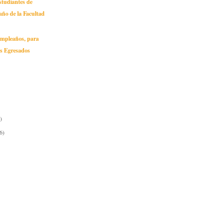
studiantes de
año de la Facultad
umpleaños, para
os Egresados
)
6)