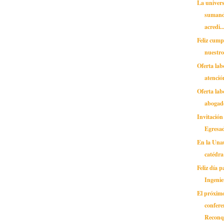
La univers
sumando
acredi..
Feliz cum
nuestro
Oferta lab
atenció
Oferta lab
abogad
Invitación
Egresa
En la Unau
catédra
Feliz día 
Ingenie
El próximo
confere
Reconq