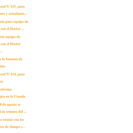
oral N°115, para
res y estudiante...
ria para equipo de
con el Doctor ...
ria equipo de
 con el Doctor
..
de la Semana de
rías
oral N°114, para
dos
taforma
gica en la Unaula
28 de agosto se
á la semana del ...
se reunió con los
res de tiempo c...