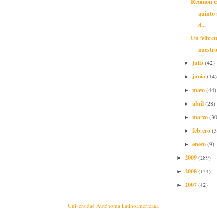
Reunión e
quinto 
d...
Un feliz c
nuestr
julio
(42)
►
junio
(14)
►
mayo
(44)
►
abril
(28)
►
marzo
(30
►
febrero
(3
►
enero
(9)
►
2009
(289)
►
2008
(134)
►
2007
(42)
►
Universidad Autónoma Latinoamericana