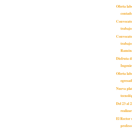
Oferta lab
contado
Convocato
trabajo 
Convocato
trabajo
Ramón.
Disfruta 
Ingenie
Oferta lab
egresa
Nueva pla
tecnoló
Del 23 al 
realizar
El Rector 
profeso