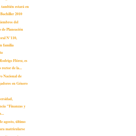
 también estará en
a Bachiller 2010
miembros del
 de Planeación
oral N°110,
n familia
ta
Rodrigo Flórez, es
 rector de la...
ro Nacional de
gadores en Género
ersidad,
ncia "Finanzas y
...
de agosto, último
ara matricularse