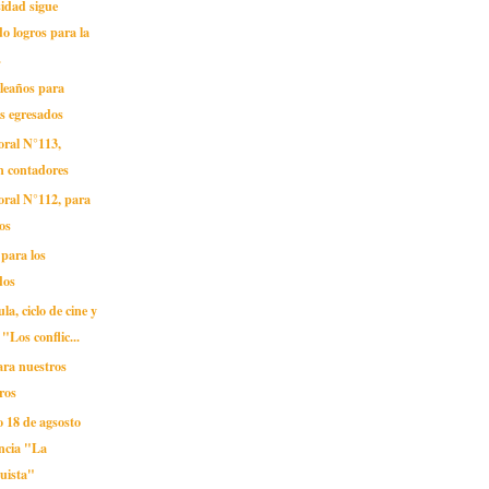
idad sigue
 logros para la
.
pleaños para
s egresados
oral N°113,
n contadores
oral N°112, para
os
 para los
dos
la, ciclo de cine y
 "Los conflic...
para nuestros
ros
 18 de agsosto
ncia "La
uista"