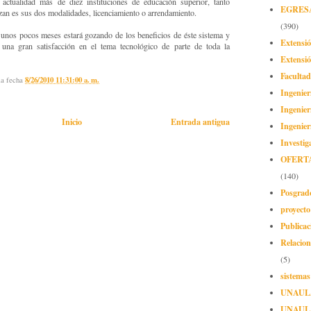
actualidad más de diez instituciones de educación superior, tanto
EGRES
izan es sus dos modalidades, licenciamiento o arrendamiento.
(390)
 unos pocos meses estará gozando de los beneficios de éste sistema y
Extensi
 una gran satisfacción en el tema tecnológico de parte de toda la
Extensió
Facultad
la fecha
8/26/2010 11:31:00 a. m.
Ingenier
Ingenier
Inicio
Entrada antigua
Ingenier
Investig
OFERT
(140)
Posgrad
proyect
Publicac
Relacion
(5)
sistemas
UNAUL
UNAUL