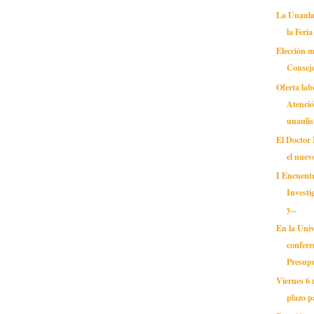
La Unaula
la Feri
Elección 
Consejo
Oferta lab
Atenció
unaulis
El Doctor 
el nuevo
I Encuent
Investi
y...
En la Univ
confere
Presupu
Viernes 6 
plazo p