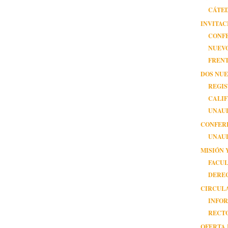
CÁTE
INVITAC
CONF
NUEV
FRENTE
DOS NU
REGI
CALIF
UNAU
CONFER
UNAU
MISIÓN 
FACUL
DERE
CIRCUL
INFOR
RECT
OFERTA 