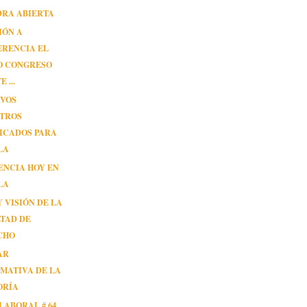
DRA ABIERTA
IÓN A
ERENCIA EL
O CONGRESO
 ...
EVOS
STROS
ICADOS PARA
LA
ENCIA HOY EN
LA
Y VISIÓN DE LA
TAD DE
CHO
AR
MATIVA DE LA
ORÍA
LABORAL # 64