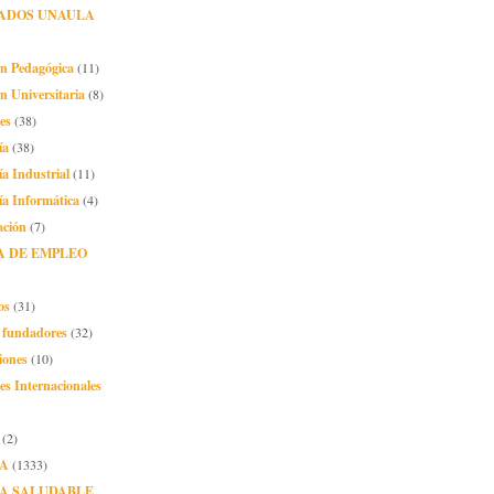
ADOS UNAULA
ón Pedagógica
(11)
n Universitaria
(8)
es
(38)
ía
(38)
ía Industrial
(11)
ía Informática
(4)
ación
(7)
A DE EMPLEO
os
(31)
o fundadores
(32)
iones
(10)
es Internacionales
(2)
A
(1333)
A SALUDABLE