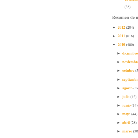
(38)
Resumen de n
2012
(204)
►
2011
(616)
►
2010
(400)
▼
diciembr
►
noviembr
►
octubre
(
►
septiemb
►
agosto
(37
►
julio
(42)
►
junio
(14)
►
mayo
(44)
►
abril
(28)
►
marzo
(30
►