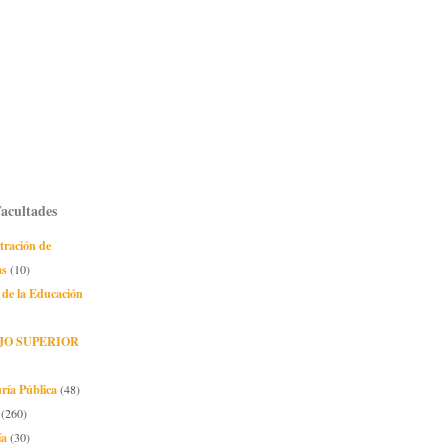
Facultades
tración de
as
(10)
 de la Educación
JO SUPERIOR
ría Pública
(48)
(260)
ía
(30)