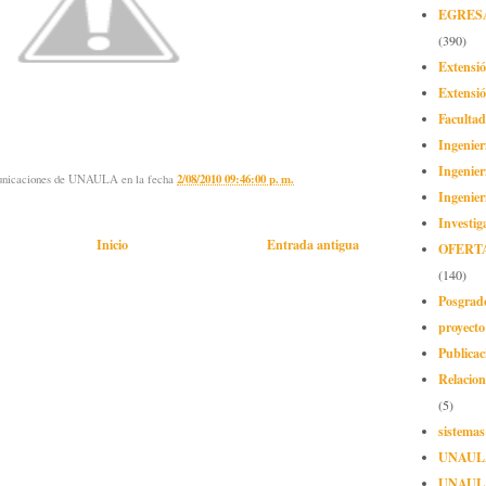
EGRES
(390)
Extensi
Extensió
Facultad
Ingenier
Ingenier
municaciones de UNAULA
en la fecha
2/08/2010 09:46:00 p. m.
Ingenier
Investig
Inicio
Entrada antigua
OFERT
(140)
Posgrad
proyect
Publicac
Relacion
(5)
sistemas
UNAUL
UNAUL