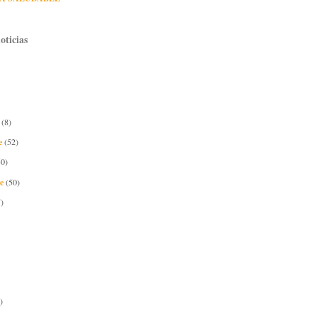
oticias
e
(8)
e
(52)
50)
re
(50)
)
)