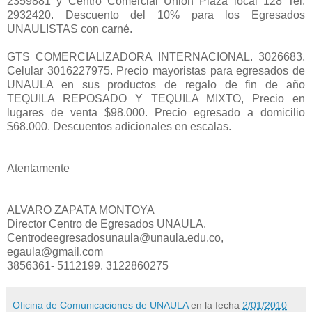
2359881 y Centro Comercial Unión Plaza local 128 Tel:
2932420. Descuento del 10% para los Egresados
UNAULISTAS con carné.
GTS COMERCIALIZADORA INTERNACIONAL. 3026683.
Celular 3016227975. Precio mayoristas para egresados de
UNAULA en sus productos de regalo de fin de año
TEQUILA REPOSADO Y TEQUILA MIXTO, Precio en
lugares de venta $98.000. Precio egresado a domicilio
$68.000. Descuentos adicionales en escalas.
Atentamente
ALVARO ZAPATA MONTOYA
Director Centro de Egresados UNAULA.
Centrodeegresadosunaula@unaula.edu.co,
egaula@gmail.com
3856361- 5112199. 3122860275
Oficina de Comunicaciones de UNAULA
en la fecha
2/01/2010