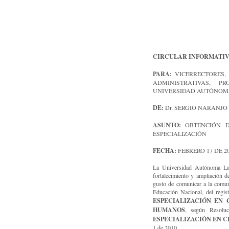
CIRCULAR INFORMATI
PARA:
VICERRECTORES,
ADMINISTRATIVAS, P
UNIVERSIDAD AUTÓNOM
DE:
Dr. SERGIO NARANJO 
ASUNTO:
OBTENCIÓN D
ESPECIALIZACIÓN
FECHA:
FEBRERO 17 DE 2
La Universidad Autónoma Lati
fortalecimiento y ampliación d
gusto de comunicar a la comun
Educación Nacional, del regis
ESPECIALIZACIÓN EN 
HUMANOS
, según Resolu
ESPECIALIZACIÓN EN C
1 de 2010.