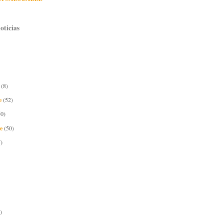
oticias
e
(8)
e
(52)
50)
re
(50)
)
)