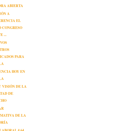
DRA ABIERTA
IÓN A
ERENCIA EL
O CONGRESO
 ...
EVOS
STROS
ICADOS PARA
LA
ENCIA HOY EN
LA
Y VISIÓN DE LA
TAD DE
CHO
AR
MATIVA DE LA
ORÍA
LABORAL # 64