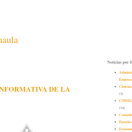
naula
Noticias por 
Adminis
Empres
INFORMATIVA DE LA
Ciencias
(3)
CONSE
(14)
Contadu
Derecho
Econom