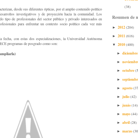
(38)
cterizan, desde sus diferentes ópticas, por el amplio contenido político
desarrollos investigativos y de proyección hacia la comunidad. Los
Resumen de n
do tipo de profesionales del sector público y privado interesados en
rofesionales para enfrentar un contexto socio político cada vez más
2012
(204)
►
2011
(616)
►
la fecha, con estas dos especializaciones, la Universidad Autónoma
RECE programas de posgrado como son:
2010
(400)
▼
diciembr
ampliarla)
►
noviembr
►
octubre
(
►
septiemb
►
agosto
(37
►
julio
(42)
►
junio
(14)
►
mayo
(44)
►
abril
(28)
►
marzo
(30
►