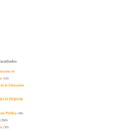
Facultades
tración de
as
(10)
 de la Educación
JO SUPERIOR
ría Pública
(48)
(260)
ía
(30)