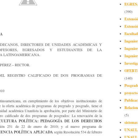
EGRES
(390)
Extensi
Extensió
Facultad
VA
Ingenier
 DECANOS, DIRECTORES DE UNIDADES ACADÉMICAS Y
Ingenier
ROFESORES, EGRESADOS Y ESTUDIANTES DE LA
A LATINOAMERICANA.
Ingenier
Investig
PÉREZ – RECTOR.
OFERT
EL REGISTRO CALIFICADO DE DOS PROGRAMAS DE
(140)
Posgrad
010
proyect
Publicac
noamericana, en cumplimiento de los objetivos institucionales de
e la oferta académica de programas de pregrado y posgrado, tiene el
Relacion
idad académica Unaulista la aprobación, por parte del Ministerio de
(5)
tro calificado de dos programas de posgrados: La renovación de la
CULTURA POLÍTICA: PEDAGOGÍA DE LOS DERECHOS
sistemas
ción 251 de 22 de enero de 2010; y el nuevo programa de
UNAUL
IENCIA POLÍTICA APLICADA
según Resolución 534 de febrero
UNAUL