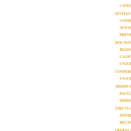
CÁTE
INVITAC
CONF
NUEV
FRENTE
DOS NU
REGI
CALIF
UNAU
CONFER
UNAU
MISIÓN 
FACUL
DERE
CIRCUL
INFOR
RECT
OFERTA 