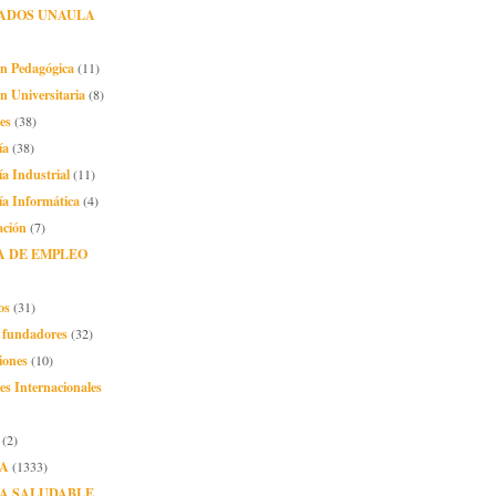
ADOS UNAULA
ón Pedagógica
(11)
n Universitaria
(8)
es
(38)
ía
(38)
ía Industrial
(11)
ía Informática
(4)
ación
(7)
A DE EMPLEO
os
(31)
o fundadores
(32)
iones
(10)
es Internacionales
(2)
A
(1333)
A SALUDABLE