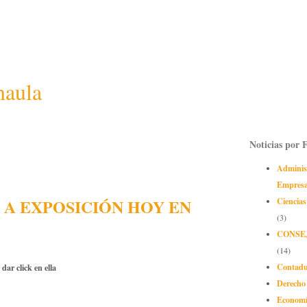
naula
Noticias por 
Adminis
Empres
 A EXPOSICIÓN HOY EN
Ciencias
(3)
CONSE
(14)
Contadu
dar click en ella
Derecho
Econom