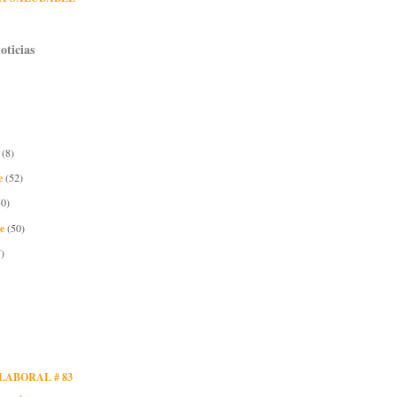
oticias
e
(8)
e
(52)
50)
re
(50)
)
LABORAL # 83