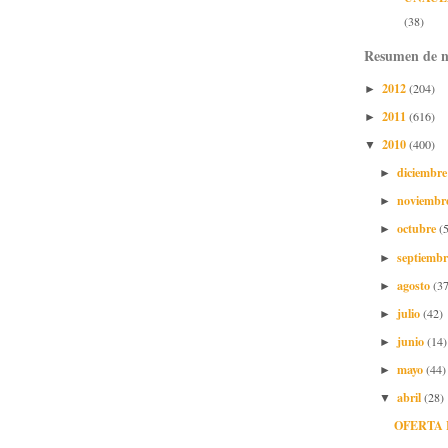
(38)
Resumen de n
2012
(204)
►
2011
(616)
►
2010
(400)
▼
diciembr
►
noviembr
►
octubre
(
►
septiemb
►
agosto
(37
►
julio
(42)
►
junio
(14)
►
mayo
(44)
►
abril
(28)
▼
OFERTA 