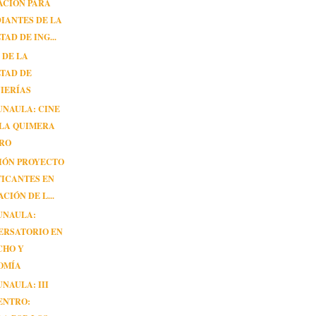
ACIÓN PARA
IANTES DE LA
TAD DE ING...
 DE LA
TAD DE
IERÍAS
UNAULA: CINE
 LA QUIMERA
ORO
IÓN PROYECTO
TICANTES EN
CIÓN DE L...
UNAULA:
ERSATORIO EN
CHO Y
OMÍA
UNAULA: III
ENTRO: