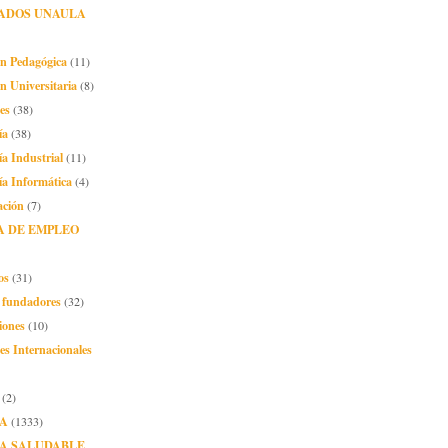
ADOS UNAULA
ón Pedagógica
(11)
n Universitaria
(8)
es
(38)
ía
(38)
ía Industrial
(11)
ía Informática
(4)
ación
(7)
A DE EMPLEO
os
(31)
o fundadores
(32)
iones
(10)
es Internacionales
(2)
A
(1333)
A SALUDABLE