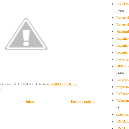
EGRES
(390)
Extensi
Extensió
Facultad
Ingenier
Ingenier
Ingenier
Investig
OFERT
(140)
Posgrad
municaciones de UNAULA
en la fecha
4/15/2010 11:52:00 p. m.
proyect
A
Publicac
Relacion
Inicio
Entrada antigua
(5)
sistemas
UNAUL
UNAUL