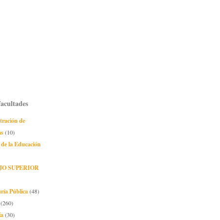
Facultades
tración de
as
(10)
 de la Educación
JO SUPERIOR
ría Pública
(48)
(260)
ía
(30)