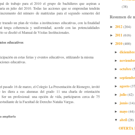
pal de trabajo para el 2010 el grupo de bachilleres que aspiran a
(38)
aria en julio del 2010. Todas las acciones que se emprendan tendrán
 incremento del número de matrículas para el segundo semestre del
Resumen de n
 trazado un plan de visitas a instituciones educativas, con la finalidad
2012
(204)
►
al tenga coherencia y uniformidad, acorde con las potencialidades
cto se diseñó el Manual de Visitas Institucionales.
2011
(616)
►
entos educativos
2010
(400)
▼
diciembr
►
rticipación en estas ferias y eventos educativos, utilizando la misma
noviembr
►
tuciones educativas.
octubre
(
►
septiemb
►
agosto
(37
►
 el pasado 16 de marzo, el Colegio La Presentación de Rionegro, invitó
ue les diera a sus alumnas del grado 11 una charla de orientación
julio
(42)
►
o Ser un profesional: una opción de vida, participaron cerca de 75
 estudiante de la Facultad de Derecho Natalia Vargas.
junio
(14)
►
mayo
(44)
►
ra ampliarla
abril
(28)
▼
OFERTA 