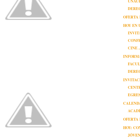
UNAUL
DEREC
OFERTA 
HOY EN 
INVIT
CONFE
CINE ..
INFORM
FACUL
DERE
INVITAC
CENT
EGRE
CALEND
ACADÉ
OFERTA 
HOY: C
JÓVE