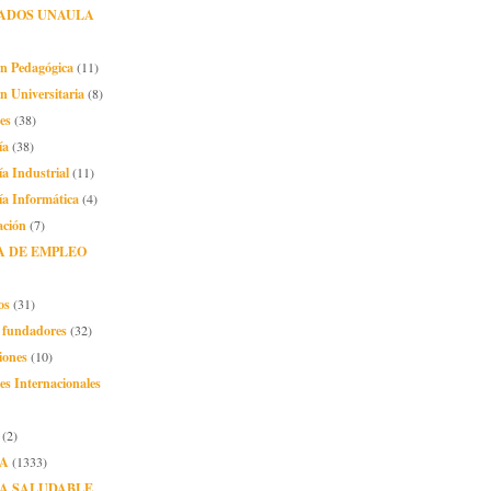
ADOS UNAULA
ón Pedagógica
(11)
n Universitaria
(8)
es
(38)
ía
(38)
ía Industrial
(11)
ía Informática
(4)
ación
(7)
A DE EMPLEO
os
(31)
o fundadores
(32)
iones
(10)
es Internacionales
(2)
A
(1333)
A SALUDABLE