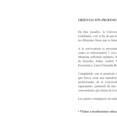
ORIENTACIÓN PROFESIO
En días pasados, la Univers
estudiantes, con el fin de que 
las diferentes ferias que se tie
A la convocatoria se presenta
cuales se seleccionaron 7, con 
Marinela Arboleda Quintero, M
de Derecho; Fabio Andrés V
Economía y, Luisa Fernanda Be
Cumpliendo con el propósito f
que busca crear una metodolog
profesionales de la Univers
capacitando, partiendo de una r
conocimiento que tienen de la i
Los puntos estratégicos de trab
• Visitas a instituciones educ