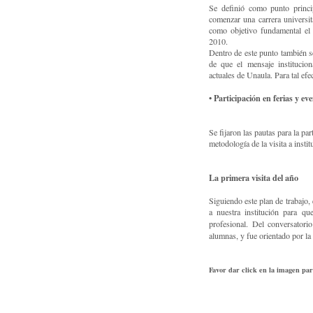
Se definió como punto princi
comenzar una carrera universit
como objetivo fundamental el
2010.
Dentro de este punto también se
de que el mensaje institucion
actuales de Unaula. Para tal efe
• Participación en ferias y ev
Se fijaron las pautas para la pa
metodología de la visita a insti
La primera visita del año
Siguiendo este plan de trabajo,
a nuestra institución para q
profesional. Del conve
rsatori
alumnas, y fue orientado por la
Favor dar click en la imagen pa