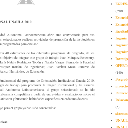
EGRES
(390)
Extensi
NAL UNAULA 2010
Extensió
Facultad
idad Autónoma Latinoamericana abrió una convocatoria para sus
Ingenier
los seleccionados realicen actividades de promoción de la institución en
nen programadas para este año.
Ingenier
Ingenier
ron 40 estudiantes de los diferentes programas de pregrado, de los
el objetivo de integrar este grupo de trabajo: Juan Márquez Echeverry,
Investig
aría Nataly Rodríguez Tobón y Natalia Vargas Sierra, de la Facultad
OFERT
ásquez Roldán, de Ingenierías; Juan Esteban Mesa Ramírez, de
tancur Hernández, de Educación.
(140)
Posgrad
undamental del programa de Orientación Institucional Unaula 2010,
ía de trabajo para promover la imagen institucional y las carreras
proyect
idad Autónoma Latinoamericana, el grupo seleccionado se ha ido
Publicac
eferencia competitiva a partir de entrevistas y evaluaciones sobre el
nstitución y buscando habilidades especificas en cada uno de ellos.
Relacion
(5)
ajo para el grupo ya han sido concretados:
sistemas
UNAUL
ativas
UNAUL