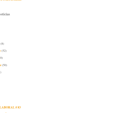
oticias
e
(8)
e
(52)
50)
re
(50)
)
LABORAL # 83