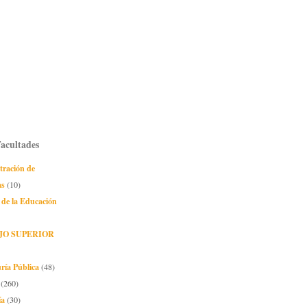
Facultades
tración de
as
(10)
 de la Educación
JO SUPERIOR
ría Pública
(48)
(260)
ía
(30)