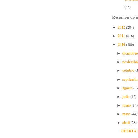
(38)
Resumen de n
2012
(204)
►
2011
(616)
►
2010
(400)
▼
diciembr
►
noviembr
►
octubre
(
►
septiemb
►
agosto
(37
►
julio
(42)
►
junio
(14)
►
mayo
(44)
►
abril
(28)
▼
OFERTA 