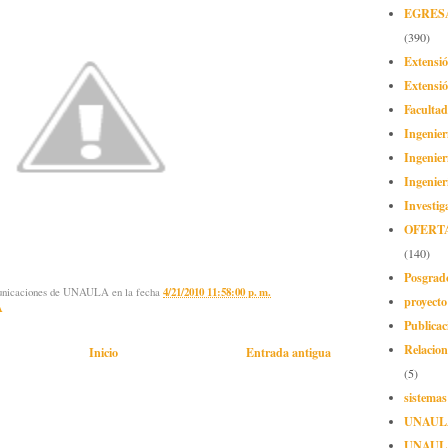
EGRES
(390)
Extensi
Extensió
Facultad
Ingenier
Ingenier
Ingenier
Investig
OFERT
(140)
Posgrad
municaciones de UNAULA
en la fecha
4/21/2010 11:58:00 p. m.
proyect
A
Publicac
Relacion
Inicio
Entrada antigua
(5)
sistemas
UNAUL
UNAUL