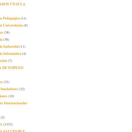
ADOS UNAULA
ón Pedagógica
(11)
n Universitaria
(8)
es
(38)
ía
(38)
ía Industrial
(11)
ía Informática
(4)
ación
(7)
A DE EMPLEO
os
(31)
o fundadores
(32)
iones
(10)
es Internacionales
(2)
A
(1333)
A SALUDABLE