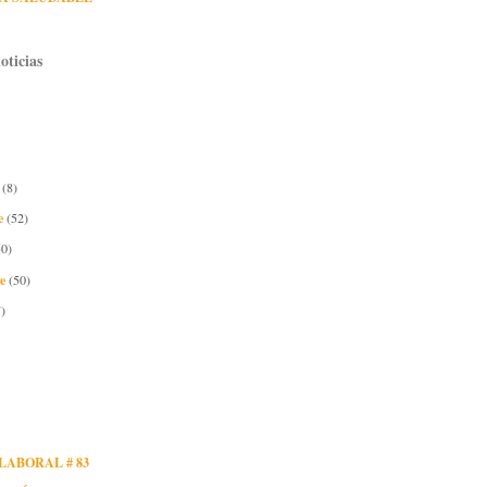
oticias
e
(8)
e
(52)
50)
re
(50)
)
LABORAL # 83