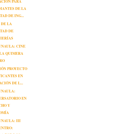
ACIÓN PARA
IANTES DE LA
TAD DE ING...
 DE LA
TAD DE
IERÍAS
UNAULA: CINE
 LA QUIMERA
ORO
IÓN PROYECTO
TICANTES EN
CIÓN DE L...
UNAULA:
ERSATORIO EN
CHO Y
OMÍA
UNAULA: III
ENTRO: