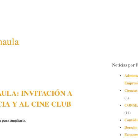
naula
Noticias por 
Adminis
Empres
ULA: INVITACIÓN A
Ciencias
(3)
IA Y AL CINE CLUB
CONSE
(14)
Contadu
n para ampliarla.
Derecho
Econom