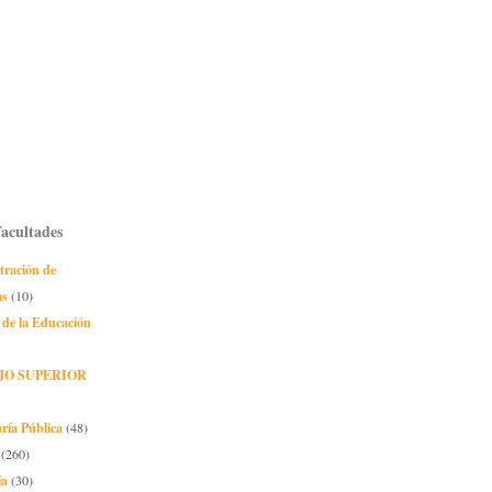
Facultades
tración de
as
(10)
 de la Educación
JO SUPERIOR
ría Pública
(48)
(260)
ía
(30)