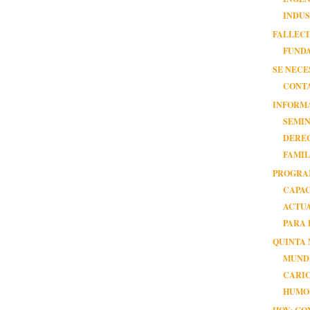
INDU
FALLEC
FUND
SE NECE
CONT
INFORM
SEMIN
DERE
FAMIL
PROGRA
CAPAC
ACTU
PARA P
QUINTA
MUND
CARI
HUMOR