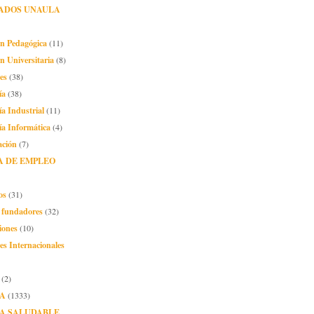
ADOS UNAULA
ón Pedagógica
(11)
n Universitaria
(8)
es
(38)
ía
(38)
ía Industrial
(11)
ía Informática
(4)
ación
(7)
A DE EMPLEO
os
(31)
o fundadores
(32)
iones
(10)
es Internacionales
(2)
A
(1333)
A SALUDABLE