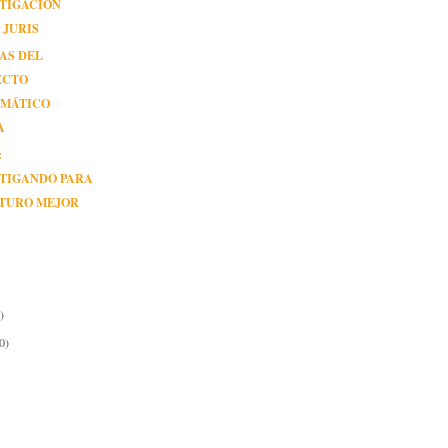
TIGACIÓN
 JURIS
AS DEL
ECTO
RMÁTICO
A
:
STIGANDO PARA
UTURO MEJOR
)
0)