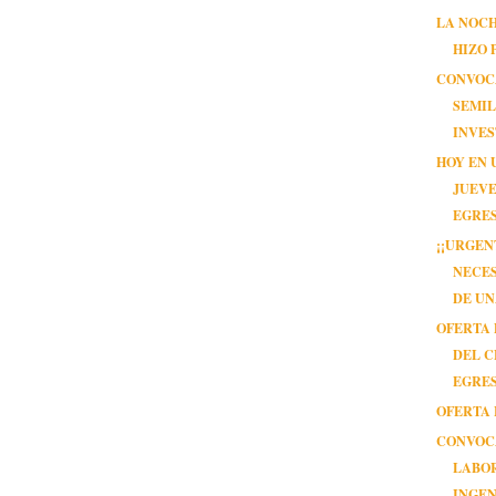
LA NOCH
HIZO 
CONVOC
SEMIL
INVES
HOY EN 
JUEVE
EGRE
¡¡URGEN
NECE
DE UN
OFERTA 
DEL C
EGRE
OFERTA 
CONVOC
LABO
INGE