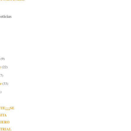
oticias
e
(9)
e
(22)
37)
re
(33)
)
TE¡¡¡¡SE
SITA
NIERO
STRIAL