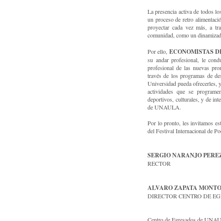
La presencia activa de todos lo
un proceso de retro alimentació
proyectar cada vez más, a t
comunidad, como un dinamizador
ECONOMISTAS D
Por ello,
su andar profesional, le cond
profesional de las nuevas pro
través de los programas de desa
Universidad pueda ofrecerles, y 
actividades que se programen 
deportivos, culturales, y de i
de UNAULA.
Por lo pronto, les invitamos est
del Festival Internacional de Po
SERGIO NARANJO PERE
RECTOR
ALVARO ZAPATA MONT
DIRECTOR CENTRO DE E
Centro de Egresados de UNAU