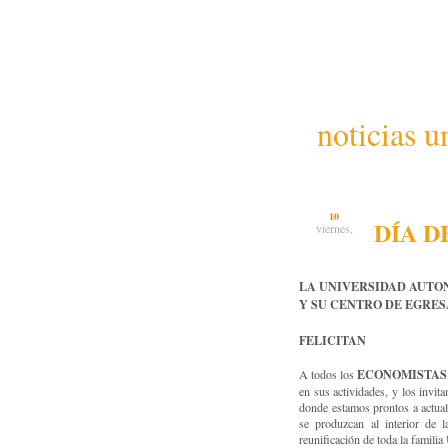
noticias u
10
DÍA 
viernes,
LA UNIVERSIDAD AUT
Y SU CENTRO DE EGRE
FELICITAN
ECONOMISTAS
A todos los
en sus actividades, y los invi
donde estamos prontos a actuali
se produzcan al interior de l
reunificación de toda la famili