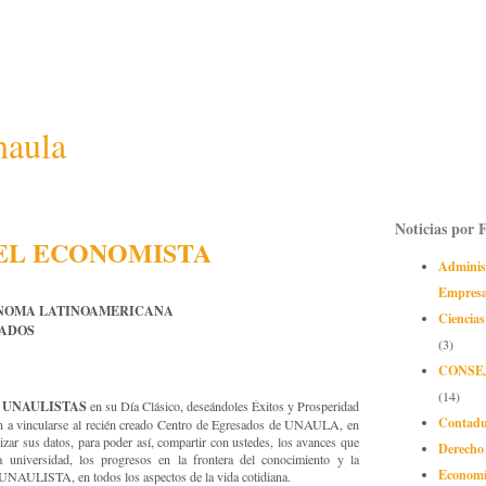
naula
Noticias por 
DEL ECONOMISTA
Adminis
Empres
ONOMA LATINOAMERICANA
Ciencias
SADOS
(3)
CONSE
(14)
 UNAULISTAS
en su Día Clásico, deseándoles Éxitos y Prosperidad
Contadu
tan a vincularse al recién creado Centro de Egresados de UNAULA, en
zar sus datos, para poder así, compartir con ustedes, los avances que
Derecho
a universidad, los progresos en la frontera del conocimiento y la
Econom
a UNAULISTA, en todos los aspectos de la vida cotidiana.