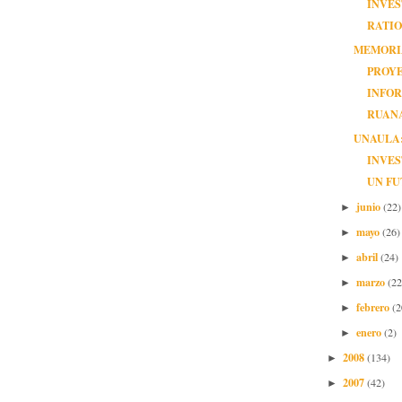
INVES
RATIO
MEMORI
PROY
INFO
RUAN
UNAULA
INVE
UN F
junio
(22)
►
mayo
(26)
►
abril
(24)
►
marzo
(22
►
febrero
(2
►
enero
(2)
►
2008
(134)
►
2007
(42)
►