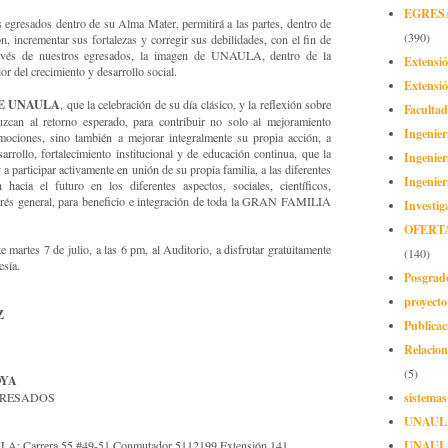
EGRES
s egresados dentro de su Alma Mater, permitirá a las partes, dentro de
(390)
n, incrementar sus fortalezas y corregir sus debilidades, con el fin de
ravés de nuestros egresados, la imagen de UNAULA, dentro de la
Extensi
 del crecimiento y desarrollo social.
Extensió
E UNAULA
, que la celebración de su día clásico, y la reflexión sobre
Facultad
uzcan al retorno esperado, para contribuir no solo al mejoramiento
Ingenier
mociones, sino también a mejorar integralmente su propia acción, a
rrollo, fortalecimiento institucional y de educación continua, que la
Ingenier
a participar activamente en unión de su propia familia, a las diferentes
Ingenier
hacia el futuro en los diferentes aspectos, sociales, científicos,
nterés general, para beneficio e integración de toda la GRAN FAMILIA
Investig
OFERT
e martes 7 de julio, a las 6 pm, al Auditorio, a disfrutar gratuitamente
(140)
esía.
Posgrad
proyect
Z
Publicac
Relacion
(5)
OYA
sistemas
GRESADOS
UNAUL
UNAUL
LA: Carrera 55 #49-51 Conmutador 5112199 Extensión 141