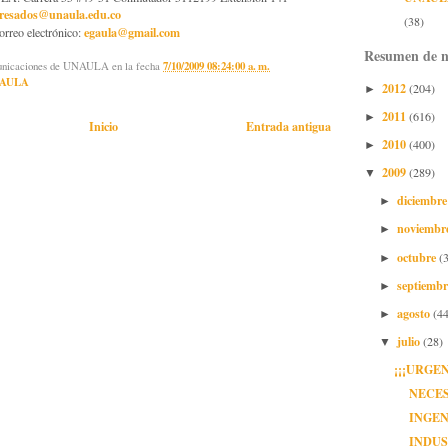
gresados@unaula.edu.co
(38)
egaula@gmail.com
orreo electrónico:
Resumen de n
municaciones de UNAULA
en la fecha
7/10/2009 08:24:00 a. m.
AULA
2012
(204)
►
2011
(616)
►
Inicio
Entrada antigua
2010
(400)
►
2009
(289)
▼
diciembr
►
noviembr
►
octubre
(
►
septiemb
►
agosto
(44
►
julio
(28)
▼
¡¡¡URGEN
NECE
INGE
INDU