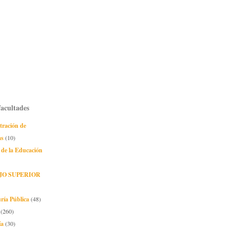
Facultades
tración de
as
(10)
 de la Educación
JO SUPERIOR
ría Pública
(48)
(260)
ía
(30)