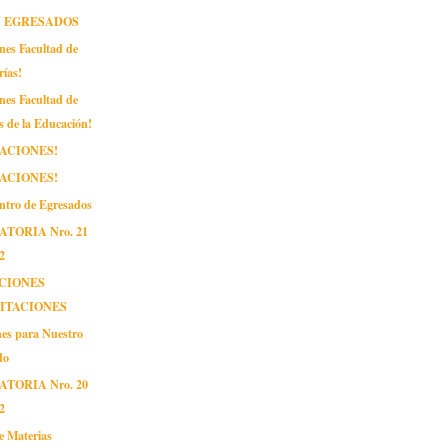
N EGRESADOS
iones Facultad de
rías!
iones Facultad de
s de la Educación!
TACIONES!
TACIONES!
entro de Egresados
TORIA Nro. 21
2
CIONES
ITACIONES
ones para Nuestro
do
TORIA Nro. 20
2
e Materias