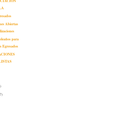
NCIACIÓN
LA
gresados
nes Abiertas
lizaciones
pleaños para
os Egresados
ACIONES
LISTAS
)
7)