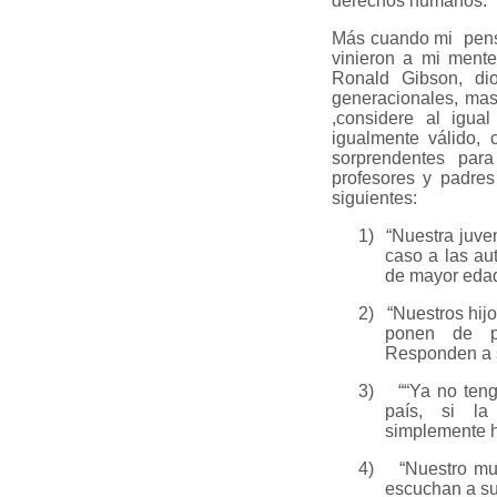
derechos humanos.
Más cuando mi pensa
vinieron a mi ment
Ronald Gibson, dio
generacionales, mas
,considere al igu
igualmente válido,
sorprendentes par
profesores y padre
siguientes:
1)
“Nuestra juve
caso a las au
de mayor edad
2)
“Nuestros hijo
ponen de p
Responden a s
3)
““Ya no teng
país, si la
simplemente h
4)
“Nuestro mun
escuchan a su