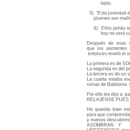
lejos.
5)
“Esta juventud 
jóvenes son malh
6)
Ellos jamás se
hoy no será c
Después de esas ci
que los asistentes
entonces reveló el o
La primera es de S
La segunda es del 
La tercera es de un s
La cuarta estaba esc
ruinas de Babilonia 
Por ello les dijo a p
RELAJENSE PUES 
He querido traer es
para que comprenda
y nuevos descubrim
ASOMBRAN Y AT