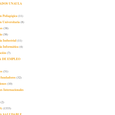
ADOS UNAULA
ón Pedagógica
(11)
n Universitaria
(8)
es
(38)
ía
(38)
ía Industrial
(11)
ía Informática
(4)
ación
(7)
A DE EMPLEO
os
(31)
o fundadores
(32)
iones
(10)
es Internacionales
(2)
A
(1333)
A SALUDABLE