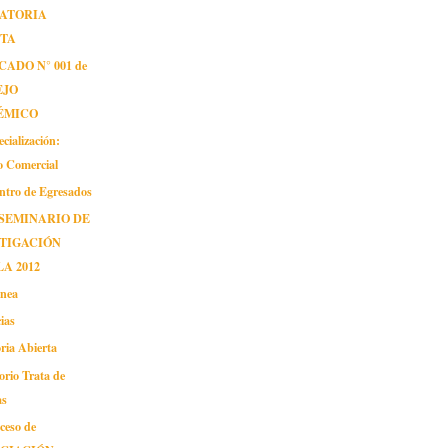
ATORIA
RTA
ADO N° 001 de
EJO
ÉMICO
cialización:
o Comercial
entro de Egresados
SEMINARIO DE
TIGACIÓN
A 2012
inea
ias
ria Abierta
orio Trata de
as
ceso de