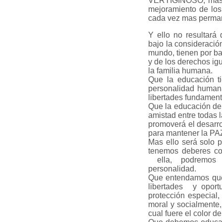
VERTIGINOSO, mas d
mejoramiento de lo
cada vez mas perman
Y ello no resultará 
bajo la consideración
mundo, tienen por ba
y de los derechos ig
la familia humana.
Que la educación ti
personalidad human
libertades fundament
Que la educación deb
amistad entre todas l
promoverá el desarro
para mantener la PA
Mas ello será solo 
tenemos deberes co
ella, podremos d
personalidad.
Que entendamos que
libertades y oport
protección especial,
moral y socialmente,
cual fuere el color de