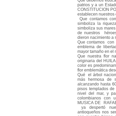
Que debemos educar 
patrios y a un Estad
CONSTITUCION POLIT
establecen nuestros
Que contamos con u
simboliza la riqueza
simboliza sus mares y
de nuestros héroes
dieron nacimiento a s
Que contamos con u
emblema de liberta
mayor tamaño en el 
Que nuestra flor na
originaria del HUIL
color es predominant
flor emblemática de
Qué el árbol nacion
más hermosa de s
alcanzando hasta 60
pisos templados de
nivel del mar, y 
colombianos con 
MUSICA DE RAFAEL
ya despertó nues
antioqueños nos se