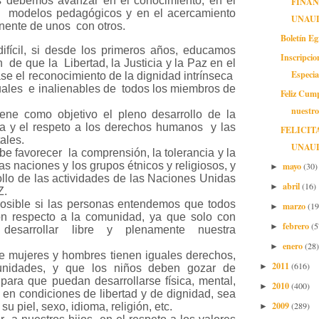
ebemos avanzar en el conocimiento, en el
FINA
s modelos pedagógicos y en el acercamiento
UNAU
ente de unos con otros.
Boletín E
difícil, si desde los primeros años, educamos
Inscripcio
 de que la Libertad, la Justicia y la Paz en el
Especia
se el reconocimiento de la dignidad intrínseca
uales e inalienables de todos los miembros de
Feliz Cum
nuestr
ene como objetivo el pleno desarrollo de la
a y el respeto a los derechos humanos y las
FELICIT
ales.
UNAU
e favorecer la comprensión, la tolerancia y la
mayo
as naciones y los grupos étnicos y religiosos, y
(30)
►
llo de las actividades de las Naciones Unidas
abril
(16)
►
Z.
posible si las personas entendemos que todos
marzo
(19
►
n respecto a la comunidad, ya que solo con
febrero
(5
►
esarrollar libre y plenamente nuestra
enero
(28)
►
 mujeres y hombres tienen iguales derechos,
2011
(616)
►
unidades, y que los niños deben gozar de
 para que puedan desarrollarse física, mental,
2010
(400)
►
 en condiciones de libertad y de dignidad, sea
2009
(289)
 su piel, sexo, idioma, religión, etc.
►