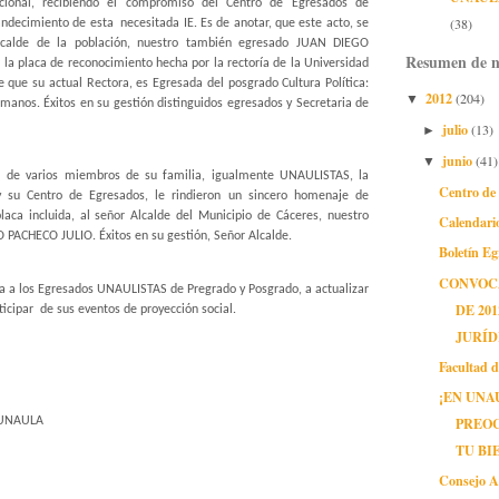
ional, recibiendo el compromiso del Centro de Egresados de
(38)
andecimiento de esta necesitada IE. Es de anotar, que este acto, se
Alcalde de la población, nuestro también egresado JUAN DIEGO
Resumen de n
la placa de reconocimiento hecha por la rectoría de la Universidad
e que su actual Rectora, es Egresada del posgrado Cultura Política:
2012
(204)
▼
anos. Éxitos en su gestión distinguidos egresados y Secretaria de
julio
(13)
►
junio
(41)
▼
 de varios miembros de su familia, igualmente UNAULISTAS, la
Centro de
y su Centro de Egresados, le rindieron un sincero homenaje de
placa incluida, al señor Alcalde del Municipio de Cáceres, nuestro
Calendari
ACHECO JULIO. Éxitos en su gestión, Señor Alcalde.
Boletín E
CONVOCA
ita a los Egresados UNAULISTAS de Pregrado y Posgrado, a actualizar
DE 20
ticipar de sus eventos de proyección social.
JURÍD
Facultad 
¡EN UNA
PREO
os UNAULA
TU BI
Consejo A