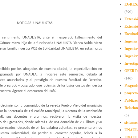
EGRES
(390)
Extensi
 UNAULISTAS
Extensió
Facultad
 sentimiento UNAULISTA, ante el inesperado fallecimiento del
Ingenier
Gómez Mazo, hijo de la funcionaria UNAULISTA Blanca Nubia Mazo
Ingenier
 de su familia nuestra VOZ de Solidaridad UNAULISTA, en estas horas
Ingenier
Investig
cibido por los abogados de nuestra ciudad, la especialización en
OFERT
amada por UNAULA, a iniciarse este semestre, debido al
(140)
tes anunciados y al prestigio de nuestra facultad de Derecho.
Posgrad
e pregrado y posgrado, que además de los bajos costos de nuestra
ncuentra vigente el descuento del 20%.
proyect
Publicac
adecimiento, la comunidad de la vereda Pueblo Viejo del municipio
Relacion
or la Secretaria de Educación Municipal, la Rectora de la Institución
(5)
, sus docentes y alumnos, recibieron la visita de nuestra
sistemas
tro de Egresados, donde además de una donación de 250 libros y 50
interesados, después de oír las palabra adjuntas, se presentaron los
UNAUL
estra Universidad, sin perder su carácter popular, brinda a la
UNAUL