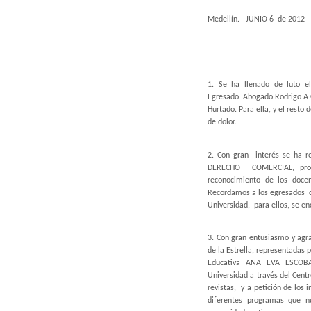
Medellín. JUNIO 6 de 2012
NOTICIAS
1. Se ha llenado de luto el
Egresado Abogado Rodrigo A 
Hurtado. Para ella, y el resto
de dolor.
2. Con gran interés se ha re
DERECHO COMERCIAL, progr
reconocimiento de los docen
Recordamos a los egresados d
Universidad, para ellos, se e
3. Con gran entusiasmo y agr
de la Estrella, representadas p
Educativa ANA EVA ESCOBAR
Universidad a través del Cen
revistas, y a petición de los 
diferentes programas que nu