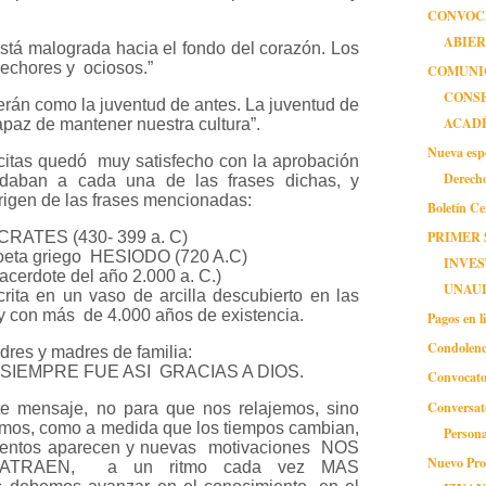
CONVOC
ABIE
está malograda hacia el fondo del corazón. Los
echores y ociosos.”
COMUNIC
CONS
rán como la juventud de antes. La juventud de
ACAD
apaz de mantener nuestra cultura”.
Nueva espe
tas quedó muy satisfecho con la aprobación
Derech
 daban a cada una de las frases dichas, y
rigen de las frases mencionadas:
Boletín C
PRIMER 
OCRATES (430- 399 a. C)
poeta griego HESIODO (720 A.C)
INVES
acerdote del año 2.000 a. C.)
UNAUL
rita en un vaso de arcilla descubierto en las
y con más de 4.000 años de existencia.
Pagos en l
Condolenc
adres y madres de familia:
SIEMPRE FUE ASI GRACIAS A DIOS.
Convocato
Conversat
te mensaje, no para que nos relajemos, sino
mos, como a medida que los tiempos cambian,
Person
ientos aparecen y nuevas motivaciones NOS
Nuevo Pro
RAEN, a un ritmo cada vez MAS