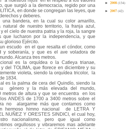
a nuestros hijos en el respeto a los valores
2008
(134)
►
o, que surgió a la democracia, regido por una
ICA, en donde se congregan las leyes, que
2007
(42)
►
 derechos y deberes.
na bandera, en la cual su color amarillo,
 natural de nuestro territorio, la franja azul,
 el cielo de nuestra patria y la roja, la sangre
 que lucharon por la independencia, y que
u glorioso Ejército.
n escudo en el que resalta el cóndor, como
d y soberanía, y que es el ave voladora de
mundo. Alcanza tres metros.
cional es la orquídea o la Catleya trianae,
A y del TOLIMA, que florece en diciembre y su
emente violeta, siendo la orquídea tricolor, la
sde 1834.
al es la palma de cera del Quindío, siendo la
u género y la más elevada del mundo,
 metros de altura y que se encuentra en los
 los ANDES de 1700 a 3400 metros sobre el
para no alargarme más que contamos como
un hermoso himno nacional de LETRA Y
 NUÑEZ Y ORESTES SINDICI, el cual hoy,
tro nacionalismo, pero que igual como
ntimos orgullosos y vibraremos mas adelante