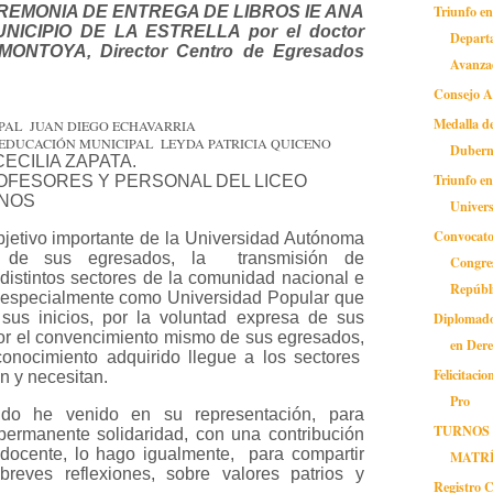
Triunfo e
EMONIA DE ENTREGA DE LIBROS IE ANA
ICIPIO DE LA ESTRELLA por el doctor
Depart
ONTOYA, Director Centro de Egresados
Avanzad
Consejo A
Medalla d
PAL JUAN DIEGO ECHAVARRIA
 EDUCACIÓN MUNICIPAL LEYDA PATRICIA QUICENO
Dubern
ECILIA ZAPATA.
Triunfo en
OFESORES Y PERSONAL DEL LICEO
MNOS
Univers
Convocato
bjetivo importante de la Universidad Autónoma
y de sus egresados, la transmisión de
Congre
distintos sectores de la comunidad nacional e
Repúbli
s especialmente como Universidad Popular que
sus inicios, por la voluntad expresa de sus
Diplomado
el convencimiento mismo de sus egresados,
en Der
onocimiento adquirido llegue a los sectores
Felicitaci
 y necesitan.
Pro
ndo he venido en su representación, para
TURNOS
 permanente solidaridad, con una contribución
l docente, lo hago igualmente, para compartir
MATR
reves reflexiones, sobre valores patrios y
Registro C