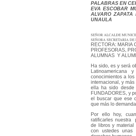
PALABRAS EN CER
EVA ESCOBAR MUN
ALVARO ZAPATA M
UNAULA
SEÑOR ALCALDE MUNICI
SEÑORA SECRETARIA DE
RECTORA: MARIA C
PROFESORAS, PR
ALUMNAS Y ALU
Ha sido, es y será o
Latinoamericana 
conocimientos a los 
internacional, y má
ella ha sido desde 
FUNDADORES, y por 
el buscar que ese c
que más lo demandan
Por ello hoy, cua
ratificarles nuestra
de libros y materia
con ustedes unas b