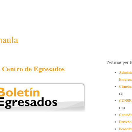
naula
Noticias por 
n Centro de Egresados
Adminis
Empres
Ciencias
(3)
CONSE
(14)
Contadu
Derecho
Econom