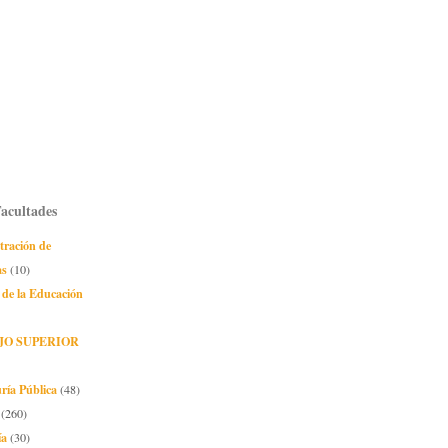
Facultades
tración de
as
(10)
 de la Educación
JO SUPERIOR
ría Pública
(48)
(260)
ía
(30)