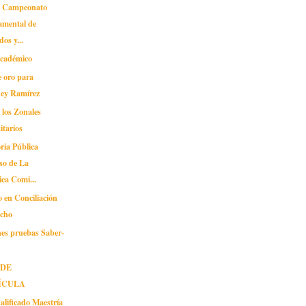
n Campeonato
amental de
os y...
cadémico
e oro para
ey Ramírez
 los Zonales
itarios
ria Pública
so de La
ca Comi...
 en Conciliación
echo
ones pruebas Saber-
 DE
ÍCULA
alificado Maestría