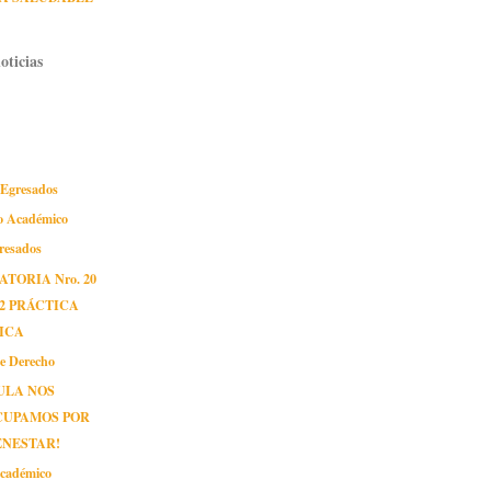
oticias
 Egresados
o Académico
gresados
TORIA Nro. 20
12 PRÁCTICA
ICA
de Derecho
ULA NOS
CUPAMOS POR
ENESTAR!
cadémico