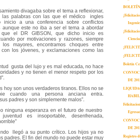
BOLETÍ
miento divagaba sobre el tema a reflexionar,
¡Felicitac
e las palabras con las que el médico ingles
 inicio a una conferencia sobre conflictos
Ingenie
 aunque este no iba a ser el tema a abordar
¡Felicitac
al que el DR GIBSON, que dicho inicio es
Ciencia
 cuando por motivaciones y razones, siempre
a los mayores, encontramos choques entre
¡FELICI
s con los jóvenes, y exclamaciones como las
¡FELICI
Boletín C
ntud gusta del lujo y es mal educada, no hace
toridades y no tienen el menor respeto por los
CONVOCA
”.
DE 201
LIQUIDA
s hoy son unos verdaderos tiranos. Ellos no se
ie cuando una persona anciana entra.
HABIL
us padres y son simplemente malos”.
Felicitaci
o ninguna esperanza en el futuro de nuestro
Egresa
 juventud es insoportable, desenfrenada,
CONVOCA
orrible”
DE 201
do llegó a su punto crítico. Los hijos ya no
Registro d
s padres. El fin del mundo no puede estar muy