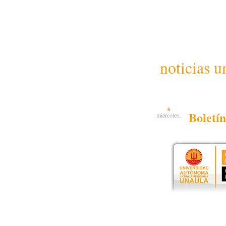
noticias u
6
Boletí
miércoles,