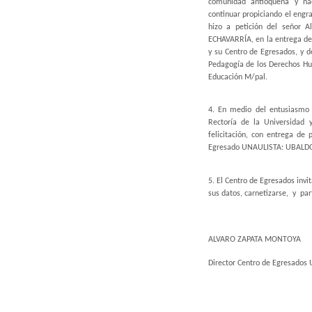
comunidad antioqueña y nac
continuar propiciando el engr
hizo a petición del señor 
ECHAVARRÍA, en la entrega de 
y su Centro de Egresados, y d
Pedagogía de los Derechos Hum
Educación M/pal.
4. En medio del entusiasmo
Rectoría de la Universidad 
felicitación, con entrega de 
Egresado UNAULISTA: UBALDO P
5. El Centro de Egresados inv
sus datos, carnetizarse, y par
ALVARO ZAPATA MONTOYA
Director Centro de Egresad