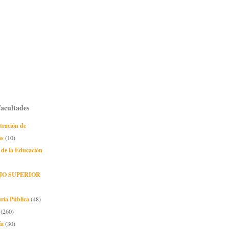
Facultades
tración de
as
(10)
 de la Educación
JO SUPERIOR
ría Pública
(48)
(260)
ía
(30)