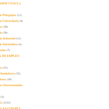
ADOS UNAULA
ón Pedagógica
(11)
n Universitaria
(8)
es
(38)
ía
(38)
ía Industrial
(11)
ía Informática
(4)
ación
(7)
A DE EMPLEO
os
(31)
o fundadores
(32)
iones
(10)
es Internacionales
(2)
A
(1333)
A SALUDABLE