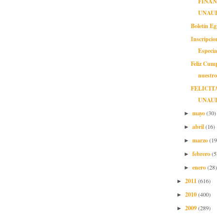
FINA
UNAU
Boletín E
Inscripcio
Especia
Feliz Cum
nuestr
FELICIT
UNAU
mayo
(30)
►
abril
(16)
►
marzo
(19
►
febrero
(5
►
enero
(28)
►
2011
(616)
►
2010
(400)
►
2009
(289)
►