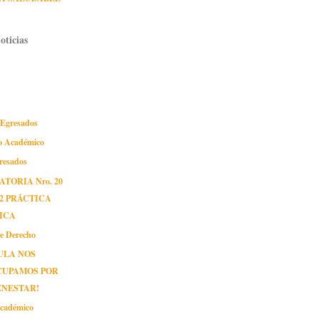
oticias
 Egresados
o Académico
gresados
TORIA Nro. 20
12 PRÁCTICA
ICA
de Derecho
ULA NOS
CUPAMOS POR
ENESTAR!
cadémico