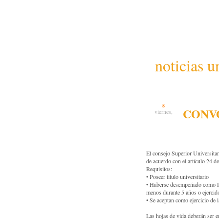
noticias u
8
CONV
viernes,
El consejo Superior Universitar
de acuerdo con el artículo 24 de
Requisitos:
•
Poseer titulo universitario
•
Haberse desempeñado como Rec
menos durante 5 años o ejercido
•
Se aceptan como ejercicio de l
Las hojas de vida deberán ser e