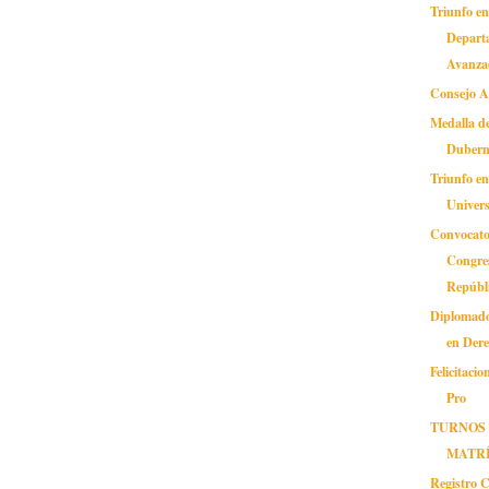
Triunfo e
Depart
Avanzad
Consejo A
Medalla d
Dubern
Triunfo en
Univers
Convocato
Congre
Repúbli
Diplomado
en Der
Felicitaci
Pro
TURNOS
MATR
Registro C