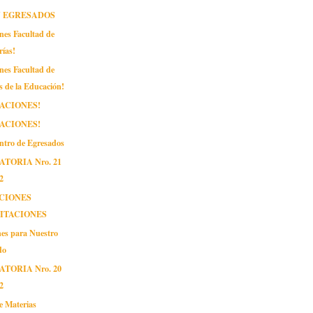
N EGRESADOS
iones Facultad de
rías!
iones Facultad de
s de la Educación!
TACIONES!
TACIONES!
entro de Egresados
TORIA Nro. 21
2
CIONES
ITACIONES
ones para Nuestro
do
TORIA Nro. 20
2
e Materias