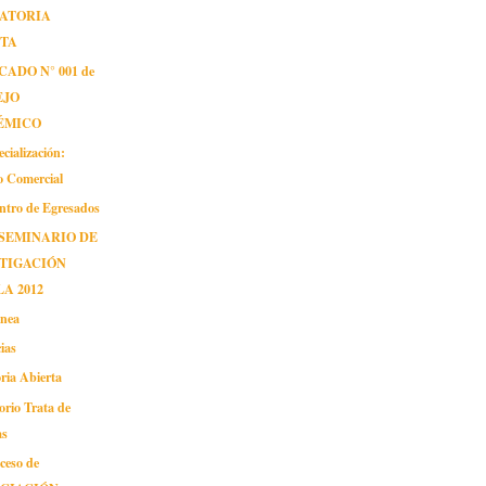
ATORIA
RTA
ADO N° 001 de
EJO
ÉMICO
cialización:
o Comercial
entro de Egresados
SEMINARIO DE
TIGACIÓN
A 2012
inea
ias
ria Abierta
orio Trata de
as
ceso de