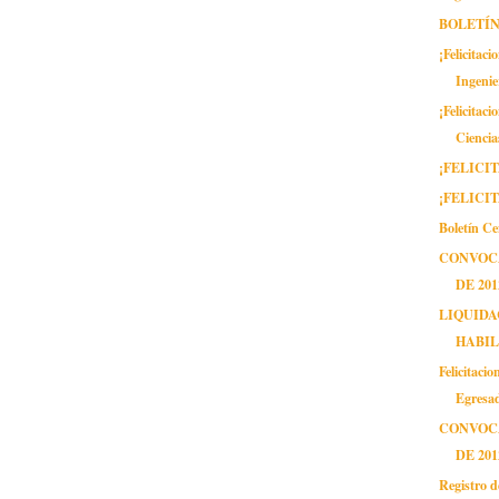
BOLETÍ
¡Felicitac
Ingenie
¡Felicitac
Ciencia
¡FELICI
¡FELICI
Boletín C
CONVOCA
DE 201
LIQUIDA
HABIL
Felicitaci
Egresa
CONVOCA
DE 201
Registro d