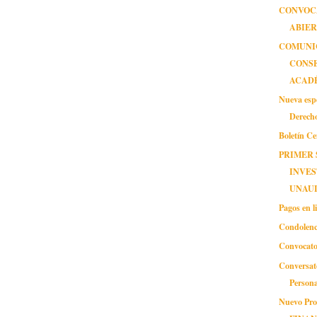
CONVOC
ABIE
COMUNIC
CONS
ACAD
Nueva espe
Derech
Boletín C
PRIMER 
INVES
UNAUL
Pagos en l
Condolenc
Convocato
Conversat
Person
Nuevo Pro