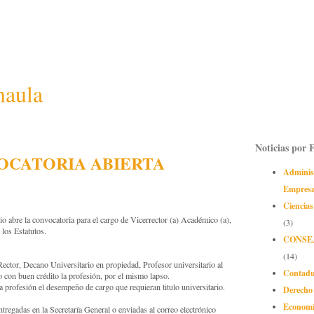
naula
Noticias por 
OCATORIA ABIERTA
Adminis
Empres
Ciencias
io abre la convocatoria para el cargo de Vicerrector (a) Académico (a),
(3)
 los Estatutos.
CONSE
(14)
tor, Decano Universitario en propiedad, Profesor universitario al
Contadu
 con buen crédito la profesión, por el mismo lapso.
a profesión el desempeño de cargo que requieran titulo universitario.
Derecho
Econom
ntregadas en la Secretaría General o enviadas al correo electrónico