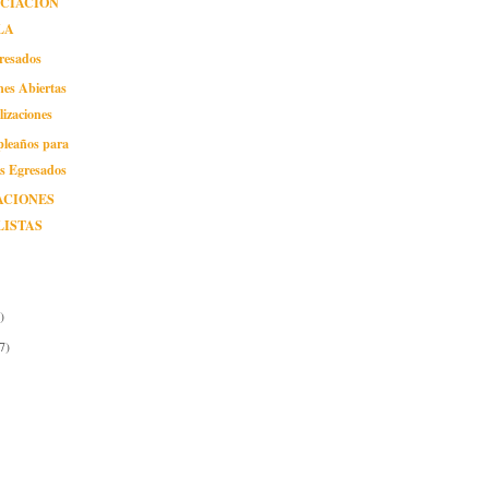
NCIACIÓN
LA
gresados
nes Abiertas
lizaciones
pleaños para
os Egresados
ACIONES
LISTAS
)
7)