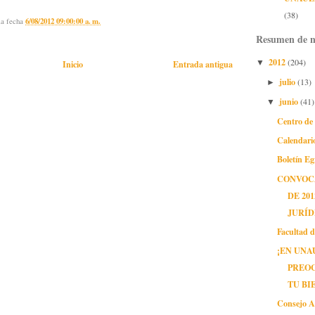
(38)
la fecha
6/08/2012 09:00:00 a. m.
Resumen de n
2012
(204)
Inicio
Entrada antigua
▼
julio
(13)
►
junio
(41)
▼
Centro de
Calendari
Boletín E
CONVOCA
DE 20
JURÍD
Facultad 
¡EN UNA
PREO
TU BI
Consejo A