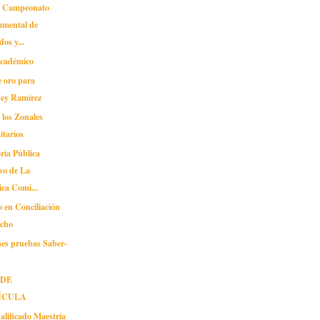
n Campeonato
amental de
os y...
cadémico
e oro para
ey Ramírez
 los Zonales
itarios
ria Pública
so de La
ca Comi...
 en Conciliación
echo
ones pruebas Saber-
 DE
ÍCULA
alificado Maestría