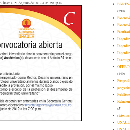
, hasta el 21 de junio de 2012 a las 7:00 p.m.
EGRES
(390)
Extensi
Extensió
Facultad
Ingenier
Ingenier
Ingenier
Investig
OFERT
(140)
Posgrad
proyect
Publicac
Relacion
(5)
sistemas
UNAUL
UNAUL