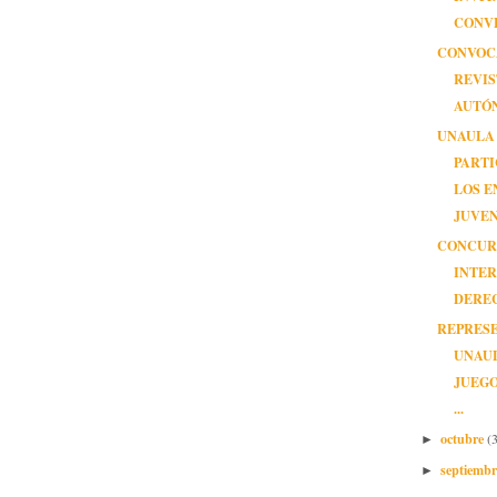
CONV
CONVOC
REVI
AUTÓ
UNAULA 
PARTI
LOS 
JUVENI
CONCUR
INTE
DERE
REPRES
UNAUL
JUEG
...
octubre
(
►
septiemb
►