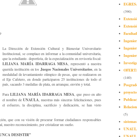
EGRES
(390)
Extensi
Extensió
Facultad
9
Ingenier
Ingenier
La Dirección de Extensión Cultural y Bienestar Universitario
Institucional, se complace en informar a la comunidad universitaria,
Ingenier
que la estudiante- deportista, de la especialización en revisoría fiscal:
Investig
LILIANA MARÍA IDARRAGA MESA
, representó a nuestra
Juegos Nacionales Universitarios
querida institución en los
, en la
OFERT
modalidad de levantamiento olímpico de pesas, que se realizaron en
(140)
el Eje Cafetero, en donde participaron 25 instituciones de todo el
país, sacando 3 medallas de plata, en arranque, envión y total.
Posgrad
proyect
LILIANA MARÍA IDARRAGA MESA
Para
, que puso en alto
Publicac
UNAULA
el nombre de
, nuestras más sinceras felicitaciones, pues
el esfuerzo, la disciplina, sacrificio y dedicación, se han visto
Relacion
(5)
itución, que con su visión de procurar formar ciudadanos responsables
sistemas
l, nuestro reconocimiento, por cristalizar un sueño.
UNAUL
NUNCA DESISTIR”
UNAUL