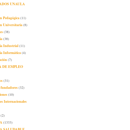
ADOS UNAULA
ón Pedagógica
(11)
n Universitaria
(8)
es
(38)
ía
(38)
ía Industrial
(11)
ía Informática
(4)
ación
(7)
A DE EMPLEO
os
(31)
o fundadores
(32)
iones
(10)
es Internacionales
(2)
A
(1333)
A SALUDABLE