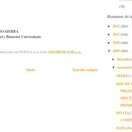
(38)
Resumen de n
2012
(204)
►
ÑO SIERRA
2011
(616)
►
al y Bienestar Universitario
2010
(400)
►
2009
(289)
▼
municaciones de UNAULA
en la fecha
11/03/2009 08:42:00 p. m.
diciembr
►
noviembr
▼
Inicio
Entrada antigua
OFERTA 
HOY EN 
PRES
OFICI
DEPAR
INVITAC
CONF
MAÑANA