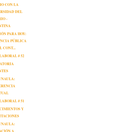
IO CON LA
RSIDAD DEL
IO -
NTINA
IÓN PARA HOY:
NCIA PÚBLICA
L CONT...
LABORAL # 52
ATORIA
NTES
UNAULA:
ERENCIA
TUAL
LABORAL # 51
CIMIENTOS Y
ITACIONES
UNAULA:
ACIÓN A