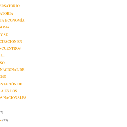
ERSATORIO
ATORIA
STA ECONOMÍA
NOMA
Y SU
CIPACIÓN EN
ENCUENTROS
...
SO
RNACIONAL DE
CHO
ENTACIÓN DE
A EN LOS
OS NACIONALES
37)
re
(33)