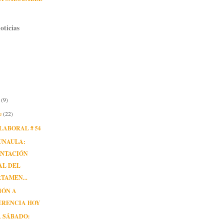
oticias
e
(9)
e
(22)
LABORAL # 54
UNAULA:
ENTACIÓN
AL DEL
TAMEN...
IÓN A
ERENCIA HOY
 SÁBADO: