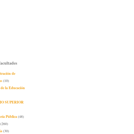
Facultades
tración de
as
(10)
 de la Educación
JO SUPERIOR
ría Pública
(48)
(260)
ía
(30)