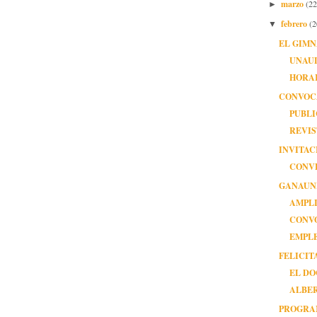
marzo
(22
►
febrero
(2
▼
EL GIMN
UNAU
HORA
CONVOC
PUBLI
REVIS
INVITAC
CONV
GANAUN
AMPL
CONV
EMPL
FELICIT
EL D
ALBER
PROGRA