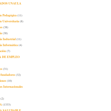
ADOS UNAULA
ón Pedagógica
(11)
n Universitaria
(8)
es
(38)
ía
(38)
ía Industrial
(11)
ía Informática
(4)
ación
(7)
A DE EMPLEO
os
(31)
o fundadores
(32)
iones
(10)
es Internacionales
(2)
A
(1333)
A SALUDABLE