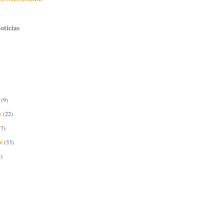
oticias
e
(9)
e
(22)
37)
re
(33)
)