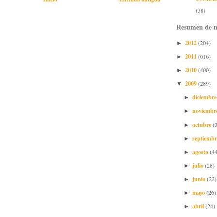
(38)
Resumen de n
2012
(204)
►
2011
(616)
►
2010
(400)
►
2009
(289)
▼
diciembr
►
noviembr
►
octubre
(
►
septiemb
►
agosto
(44
►
julio
(28)
►
junio
(22)
►
mayo
(26)
►
abril
(24)
►