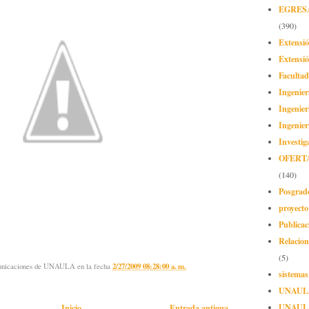
EGRES
(390)
Extensi
Extensió
Facultad
Ingenier
Ingenier
Ingenier
Investig
OFERT
(140)
Posgrad
proyect
Publicac
Relacion
(5)
municaciones de UNAULA
en la fecha
2/27/2009 08:28:00 a. m.
sistemas
UNAUL
UNAUL
Inicio
Entrada antigua