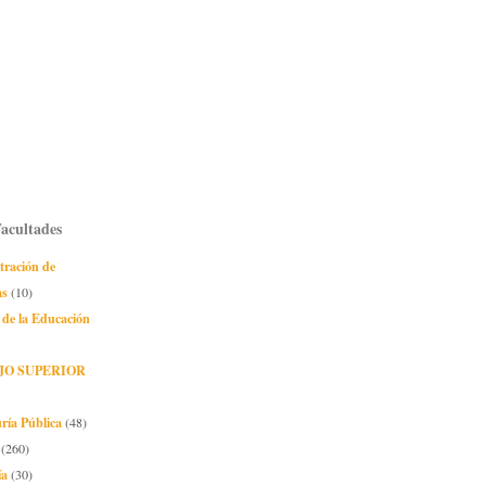
Facultades
tración de
as
(10)
 de la Educación
JO SUPERIOR
ría Pública
(48)
(260)
ía
(30)