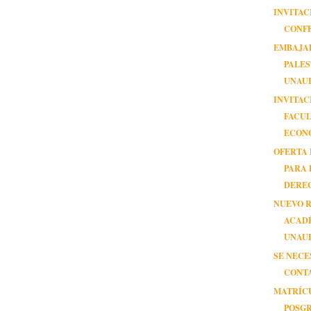
INVITAC
CONF
EMBAJA
PALES
UNAU
INVITAC
FACUL
ECON
OFERTA 
PARA 
DERE
NUEVO 
ACAD
UNAU
SE NECE
CONT
MATRÍC
POSG