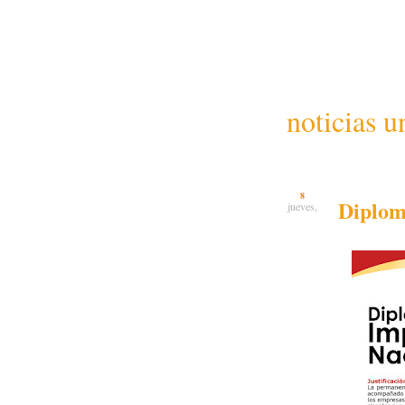
noticias u
8
Diplom
jueves,