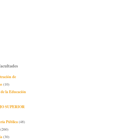
Facultades
tración de
as
(10)
 de la Educación
JO SUPERIOR
ría Pública
(48)
(260)
ía
(30)