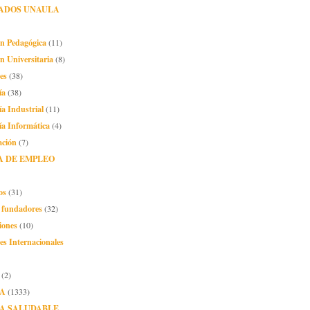
ADOS UNAULA
ón Pedagógica
(11)
n Universitaria
(8)
es
(38)
ía
(38)
ía Industrial
(11)
ía Informática
(4)
ación
(7)
A DE EMPLEO
os
(31)
o fundadores
(32)
iones
(10)
es Internacionales
(2)
A
(1333)
A SALUDABLE