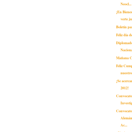
Neocl...
¡En Biene
verte j
Boletín pa
Feliz día d
Diplomado
Naciona
Mañana C
Feliz Cum
nuestro
¡Se acerca
2012!
Convocator
Investi
Convocator
Alemán
Ac...