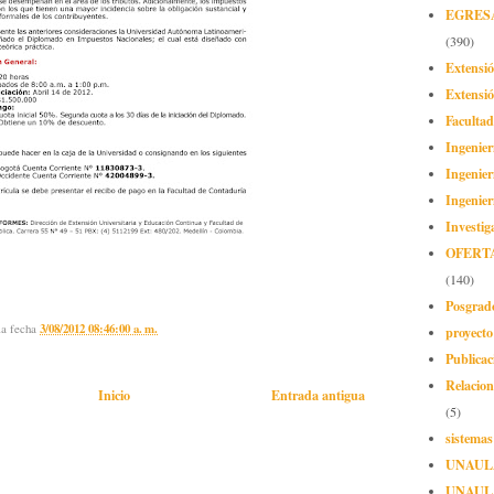
EGRES
(390)
Extensi
Extensió
Facultad
Ingenier
Ingenier
Ingenier
Investig
OFERT
(140)
Posgrad
la fecha
3/08/2012 08:46:00 a. m.
proyect
Publicac
Relacion
Inicio
Entrada antigua
(5)
sistemas
UNAUL
UNAUL