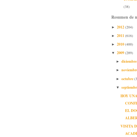
(38)
Resumen de n
2012
(204)
►
2011
(616)
►
2010
(400)
►
2009
(289)
▼
diciembr
►
noviembr
►
octubre
(
►
septiemb
▼
HOY UN
CONF
EL D
ALBER.
VISITA 
ACAD