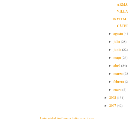
ARMA
VILL
INVITAC
CÁTE
agosto
(44
►
julio
(28)
►
junio
(22)
►
mayo
(26)
►
abril
(24)
►
marzo
(22
►
febrero
(2
►
enero
(2)
►
2008
(134)
►
2007
(42)
►
Universidad Autónoma Latinoamericana