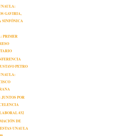
UNAULA:
S GAVIRIA,
 SINFÓNICA
: PRIMER
RESO
UTARIO
ONFERENCIA
USTAVO PETRO
UNAULA:
CISCO
RANA
 JUNTOS POR
XCELENCIA
LABORAL #32
MACIÓN DE
IESTAS UNAULA
OS