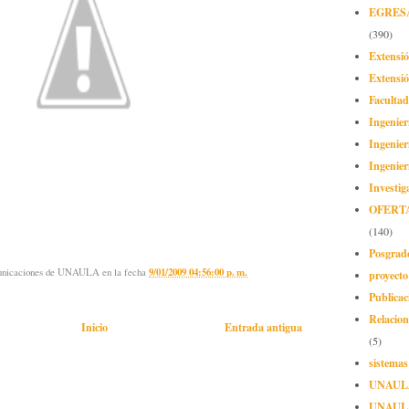
EGRES
(390)
Extensi
Extensió
Facultad
Ingenier
Ingenier
Ingenier
Investig
OFERT
(140)
Posgrad
municaciones de UNAULA
en la fecha
9/01/2009 04:56:00 p. m.
proyect
Publicac
Relacion
Inicio
Entrada antigua
(5)
sistemas
UNAUL
UNAUL