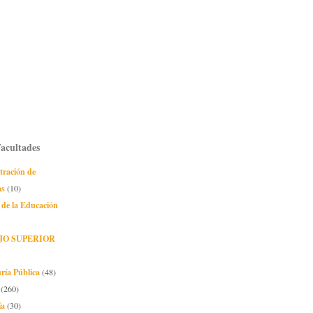
Facultades
tración de
as
(10)
 de la Educación
JO SUPERIOR
ría Pública
(48)
(260)
ía
(30)