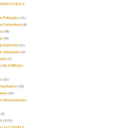
ADOS UNAULA
ón Pedagógica
(11)
n Universitaria
(8)
es
(38)
ía
(38)
ía Industrial
(11)
ía Informática
(4)
ación
(7)
A DE EMPLEO
os
(31)
o fundadores
(32)
iones
(10)
es Internacionales
(2)
A
(1333)
A SALUDABLE