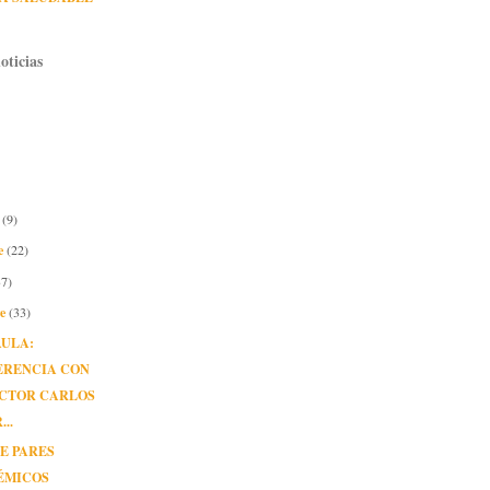
oticias
e
(9)
e
(22)
37)
re
(33)
AULA:
ERENCIA CON
OCTOR CARLOS
..
DE PARES
ÉMICOS