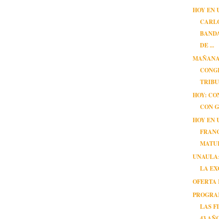
HOY EN 
CARLO
BANDA
DE ...
MAÑANA
CONG
TRIB
HOY: C
CON G
HOY EN 
FRAN
MATU
UNAULA:
LA E
OFERTA 
PROGRA
LAS F
43 AÑ