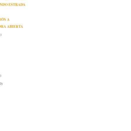
NDO ESTRADA
A
IÓN A
DRA ABIERTA
)
)
0)