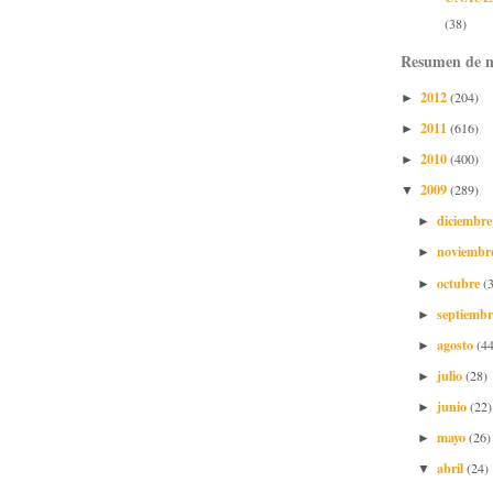
(38)
Resumen de n
2012
(204)
►
2011
(616)
►
2010
(400)
►
2009
(289)
▼
diciembr
►
noviembr
►
octubre
(
►
septiemb
►
agosto
(44
►
julio
(28)
►
junio
(22)
►
mayo
(26)
►
abril
(24)
▼