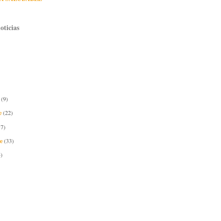
oticias
e
(9)
e
(22)
37)
re
(33)
)