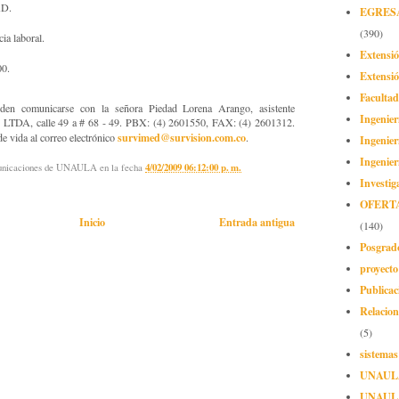
AD.
EGRES
(390)
a laboral.
Extensi
00.
Extensió
Facultad
eden comunicarse con la señora Piedad Lorena Arango, asistente
Ingenier
LTDA, calle 49 a # 68 - 49. PBX: (4) 2601550, FAX: (4) 2601312.
survimed@survision.com.co
e vida al correo electrónico
.
Ingenier
Ingenier
municaciones de UNAULA
en la fecha
4/02/2009 06:12:00 p. m.
Investig
OFERT
Inicio
Entrada antigua
(140)
Posgrad
proyect
Publicac
Relacion
(5)
sistemas
UNAUL
UNAUL