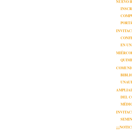
NUEVO 
INSCR
COMP
PORTÁ.
INVITAC
CONF
EN U
MIÉRCOL
QUIM
COMUNI
BIBLI
UNAU
AMPLIA
DEL 
MÉDI
INVITAC
SEMIN
¡¡¡NOTIC