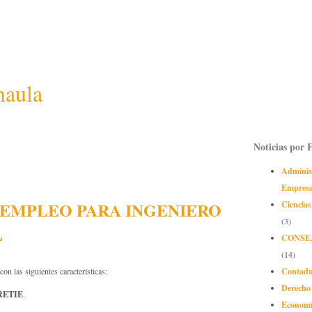
naula
Noticias por 
Adminis
Empres
 EMPLEO PARA INGENIERO
Ciencias
(3)
L
CONSE
(14)
Contadu
con las siguientes características:
Derecho
RETIE
.
Econom