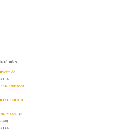
Facultades
tración de
as
(10)
 de la Educación
JO SUPERIOR
ría Pública
(48)
(260)
ía
(30)