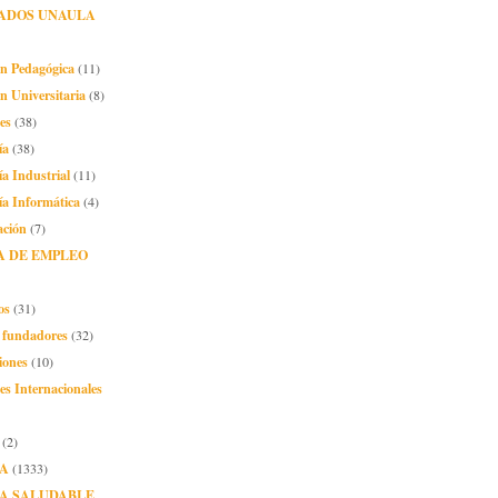
ADOS UNAULA
ón Pedagógica
(11)
n Universitaria
(8)
es
(38)
ía
(38)
ía Industrial
(11)
ía Informática
(4)
ación
(7)
A DE EMPLEO
os
(31)
o fundadores
(32)
iones
(10)
es Internacionales
(2)
A
(1333)
A SALUDABLE