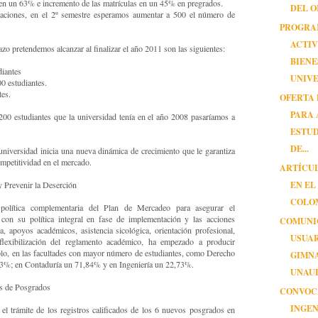
 en un 63% e incremento de las matrículas en un 45% en pregrados.
DEL O
zaciones, en el 2º semestre esperamos aumentar a 500 el número de
PROGRA
ACTIV
zo pretendemos alcanzar al finalizar el año 2011 son las siguientes:
BIEN
diantes
UNIVER
00 estudiantes.
tes.
OFERTA
PARA
.200 estudiantes que la universidad tenía en el año 2008 pasaríamos a
ESTUD
DE...
niversidad inicia una nueva dinámica de crecimiento que le garantiza
ompetitividad en el mercado.
ARTÍCU
EN EL
 y Prevenir la Deserción
COLO
política complementaria del Plan de Mercadeo para asegurar el
 con su política integral en fase de implementación y las acciones
COMUNI
, apoyos académicos, asistencia sicológica, orientación profesional,
USUAR
 flexibilización del reglamento académico, ha empezado a producir
plo, en las facultades con mayor número de estudiantes, como Derecho
GIMNA
03%; en Contaduría un 71,84% y en Ingeniería un 22,73%.
UNAU
os de Posgrados
CONVOC
INGE
 trámite de los registros calificados de los 6 nuevos posgrados en