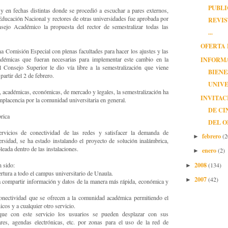
PUBLI
 en fechas distintas donde se procedió a escuchar a pares externos,
Educación Nacional y rectores de otras universidades fue aprobada por
REVI
sejo Académico la propuesta del rector de semestralizar todas las
...
OFERTA
 Comisión Especial con plenas facultades para hacer los ajustes y las
adémicas que fueran necesarias para implementar este cambio en la
INFORM
l Consejo Superior le dio vía libre a la semestralización que viene
BIEN
partir del 2 de febrero.
UNIVE
s, académicas, económicas, de mercado y legales, la semestralización ha
INVITAC
placencia por la comunidad universitaria en general.
DE CI
brica
DEL 
rvicios de conectividad de las redes y satisfacer la demanda de
febrero
(2
►
rsidad, se ha estado instalando el proyecto de solución inalámbrica,
leada dentro de las instalaciones.
enero
(2)
►
2008
(134)
n sido:
►
rtura a todo el campus universitario de Unaula.
2007
(42)
►
 compartir información y datos de la manera más rápida, económica y
conectividad que se ofrecen a la comunidad académica permitiendo el
icos y a cualquier otro servicio.
 que con este servicio los usuarios se pueden desplazar con sus
ares, agendas electrónicas, etc. por zonas para el uso de la red de