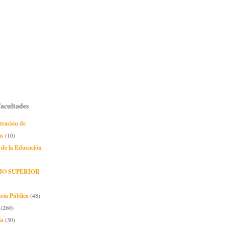
Facultades
tración de
as
(10)
 de la Educación
JO SUPERIOR
ría Pública
(48)
(260)
ía
(30)