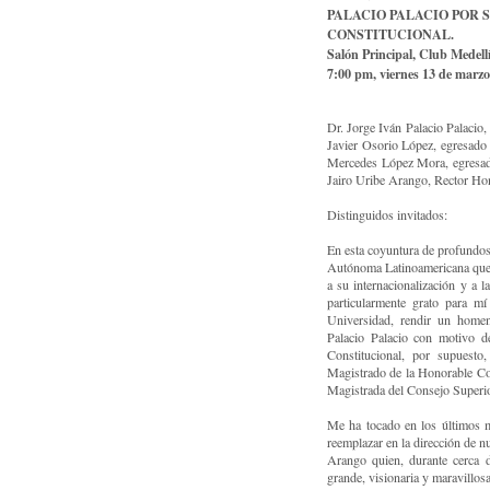
PALACIO PALACIO POR
CONSTITUCIONAL.
Salón Principal, Club Medell
7:00 pm, viernes 13 de marzo
Dr. Jorge Iván Palacio Palacio,
Javier Osorio López, egresado
Mercedes López Mora, egresada
Jairo Uribe Arango, Rector Ho
Distinguidos invitados:
En esta coyuntura de profundo
Autónoma Latinoamericana que 
a su internacionalización y a l
particularmente grato para m
Universidad, rendir un homen
Palacio Palacio con motivo 
Constitucional, por supuesto
Magistrado de la Honorable Co
Magistrada del Consejo Superior
Me ha tocado en los últimos m
reemplazar en la dirección de n
Arango quien, durante cerca 
grande, visionaria y maravillosa