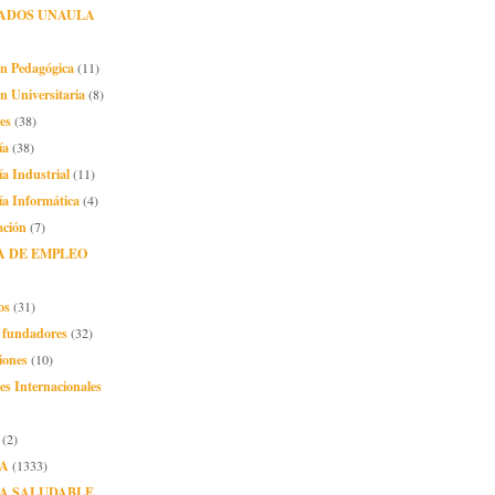
ADOS UNAULA
ón Pedagógica
(11)
n Universitaria
(8)
es
(38)
ía
(38)
ía Industrial
(11)
ía Informática
(4)
ación
(7)
A DE EMPLEO
os
(31)
o fundadores
(32)
iones
(10)
es Internacionales
(2)
A
(1333)
A SALUDABLE