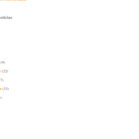
oticias
e
(9)
e
(22)
37)
re
(33)
)