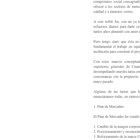
compromiso social consagrado
ofrecer a los sectores de meno
calidad y a menores costos.
A este noble fin, con mi ya l
esfuerzos diarios para darle c
tantos años alimentó con amor 
Pero tengo claro que ésta no
fundamental el trabajo en equi
institución para construir el p
Con estos marcos conceptual
superiores generales de Unau
desempeñando nuestra tarea con
consonancia con la propuesta 
mayo pasado.
Algunas de las tareas que h
enunciáramos todas, en síntesis 
1. Plan de Mercadeo
El Plan de Mercadeo ha venido 
1. Cambio de la imagen corpora
2. Posicionamiento y reconocim
3. Reforzamiento de la marca U