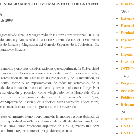
 SU NOMBRAMIENTO COMO MAGISTRADO DE LA CORTE
EGRES
(390)
ín
Extensi
 de 2009
Extensió
Facultad
 egresado de Unaula y Magistrado de la Corte Constitucional, Dr. Luis
 de Unaula y Magistrado de la Corte Suprema de Justicia, Dra. María
Ingenier
 de Unaula y Magistrada del Consejo Superior de la Judicatura. Dr.
Ingenier
norario de Unaula.
Ingenier
Investig
s cambios y enormes transformaciones que experimenta la Universidad
OFERT
nos conducirán necesariamente a su modernización, a su crecimiento,
(140)
a acreditación de alta calidad de sus programas y de la Institución, es
í como Rector, y en representación de todos los estamentos de la
Posgrad
aje de admiración, reconocimiento y respeto al doctor Jorge Iván
proyect
de su elección y posesión como Magistrado de la Honorable Corte
, con la honrosa presencia del doctor Luis Javier Osorio López,
Publicac
rte Suprema de Justicia y de la doctora María Mercedes López Mora,
Relacion
 de la Judicatura, ilustres egresados de la Universidad.
(5)
eses el inmenso honor, pero también la enorme responsabilidad, de
sistemas
uestra querida alma máter a un hombre de la talla del doctor Jairo Uribe
de 40 años, como verdadero arquitecto de Unaula, realizó una obra
UNAUL
 con brillantez, transparencia y lujo de competencias.
UNAUL