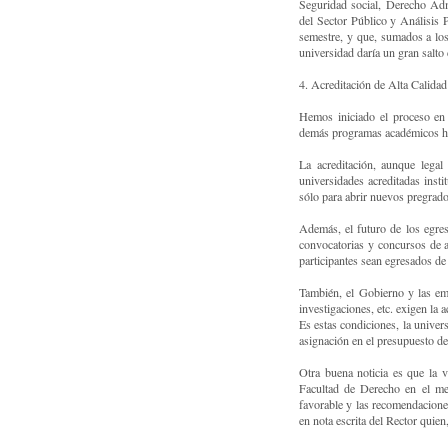
Seguridad social, Derecho Adm
del Sector Público y Análisis P
semestre, y que, sumados a los 
universidad daría un gran salto c
4. Acreditación de Alta Calidad
Hemos iniciado el proceso en
demás programas académicos has
La acreditación, aunque legal 
universidades acreditadas inst
sólo para abrir nuevos pregrado
Además, el futuro de los egresa
convocatorias y concursos de ac
participantes sean egresados de 
También, el Gobierno y las empr
investigaciones, etc. exigen la a
Es estas condiciones, la univer
asignación en el presupuesto de
Otra buena noticia es que la 
Facultad de Derecho en el mes
favorable y las recomendacione
en nota escrita del Rector quie