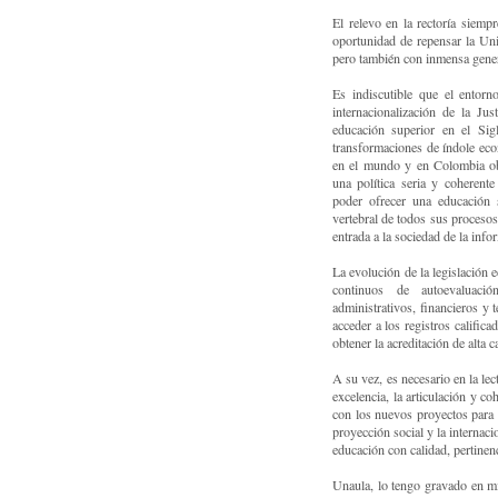
El relevo en la rectoría siemp
oportunidad de repensar la Uni
pero también con inmensa gene
Es indiscutible que el entorn
internacionalización de la Ju
educación superior en el Si
transformaciones de índole econó
en el mundo y en Colombia ob
una política seria y coherent
poder ofrecer una educación 
vertebral de todos sus procesos
entrada a la sociedad de la inf
La evolución de la legislación 
continuos de autoevaluació
administrativos, financieros y 
acceder a los registros califi
obtener la acreditación de alta 
A su vez, es necesario en la lec
excelencia, la articulación y c
con los nuevos proyectos para f
proyección social y la internaci
educación con calidad, pertinen
Unaula, lo tengo gravado en mi 