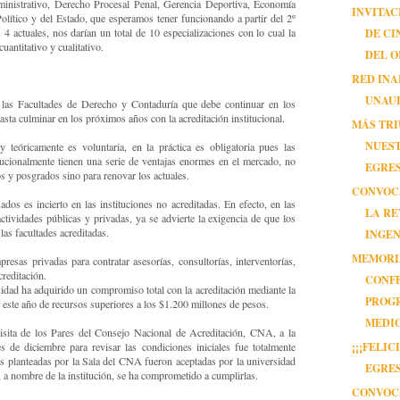
inistrativo, Derecho Procesal Penal, Gerencia Deportiva, Economía
INVITAC
olítico y del Estado, que esperamos tener funcionando a partir del 2º
DE CI
4 actuales, nos darían un total de 10 especializaciones con lo cual la
uantitativo y cualitativo.
DEL 
RED IN
UNAU
 las Facultades de Derecho y Contaduría que debe continuar en los
ta culminar en los próximos años con la acreditación institucional.
MÁS TRI
NUES
y teóricamente es voluntaria, en la práctica es obligatoria pues las
itucionalmente tienen una serie de ventajas enormes en el mercado, no
EGRE
s y posgrados sino para renovar los actuales.
CONVOC
dos es incierto en las instituciones no acreditadas. En efecto, en las
LA RE
tividades públicas y privadas, ya se advierte la exigencia de que los
las facultades acreditadas.
INGEN
MEMORI
esas privadas para contratar asesorías, consultorías, interventorías,
creditación.
CONF
sidad ha adquirido un compromiso total con la acreditación mediante la
PROG
 este año de recursos superiores a los $1.200 millones de pesos.
MEDIOS
visita de los Pares del Consejo Nacional de Acreditación, CNA, a la
¡¡¡FELI
 de diciembre para revisar las condiciones iniciales fue totalmente
s planteadas por la Sala del CNA fueron aceptadas por la universidad
EGRES
n, a nombre de la institución, se ha comprometido a cumplirlas.
CONVOC