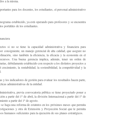
dos a la misma.
portantes para los docentes, los estudiantes, el personal administrativo
onograma establecido, ya está operando para profesores y se encuentra
os portátiles de los estudiantes.
nanciera
ctos si no se tiene la capacidad administrativa y financiera para
por consiguiente, un manejo gerencial de alta calidad, que asegure no
dinación, sino también la eficiencia, la eficacia y la economía en el
recursos. Una buena gerencia implica, además, tener un orden de
metas, debidamente establecido con respecto a los distintos proyectos a
l crecimiento, la rentabilidad, la sostenibilidad, la competitividad y la
d.
as y los indicadores de gestión para evaluar los resultados hacen parte,
ticas administrativas de la entidad.
ministrativa, previa convocatoria pública se tiene proyectado poner a
ión a partir del 1º de abril, la división Internacional a partir del 1º de
iento a partir del 1º de agosto.
e se haga una reforma de estatutos en los próximos meses que permita
estigaciones y otra de Extensión y Proyección Social que le permita
sos humanos suficientes para la ejecución de sus planes estratégicos.