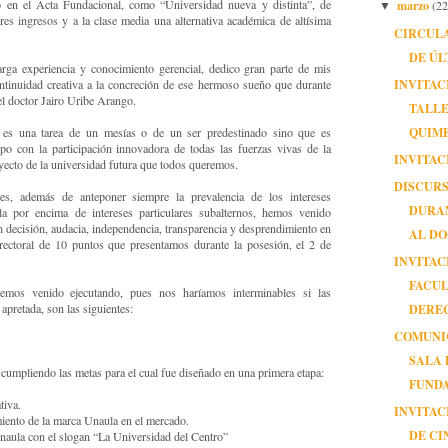
marzo
 en el Acta Fundacional, como “Universidad nueva y distinta”, de
(22
▼
res ingresos y a la clase media una alternativa académica de altísima
CIRCUL
DE ÚL
arga experiencia y conocimiento gerencial, dedico gran parte de mis
INVITAC
ontinuidad creativa a la concreción de ese hermoso sueño que durante
el doctor Jairo Uribe Arango.
TALLE
QUIM
 es una tarea de un mesías o de un ser predestinado sino que es
po con la participación innovadora de todas las fuerzas vivas de la
INVITAC
royecto de la universidad futura que todos queremos.
DISCUR
es, además de anteponer siempre la prevalencia de los intereses
DURA
la por encima de intereses particulares subalternos, hemos venido
 decisión, audacia, independencia, transparencia y desprendimiento en
AL DO
rectoral de 10 puntos que presentamos durante la posesión, el 2 de
INVITAC
FACUL
emos venido ejecutando, pues nos haríamos interminables si las
DERE
apretada, son las siguientes:
COMUNI
SALA 
cumpliendo las metas para el cual fue diseñado en una primera etapa:
FUND
tiva.
INVITAC
iento de la marca Unaula en el mercado.
DE CI
naula con el slogan “La Universidad del Centro”