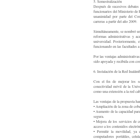
5. Semestralización
Después de sucesivos debates y
funcionarios del Ministerio de 
unanimidad por parte del Con
carreras a partir del año 2009.
Simultáneamente, se nombró una
reformas administrativas y ac
universidad. Posteriormente, e
funcionando en las facultades a 
Por las ventajas administrativa
sido apoyada y recibida con com
6. Instalación de la Red Inalám
Con el fin de mejorar los se
conectividad móvil de la Unive
como una extensión a la red cab
Las ventajas de la propuesta ha
• Ampliación de la zona de cobe
• Aumento de la capacidad para
segura.
• Mejora de los servicios de 
acceso a los contenidos electrón
• Permitir la movilidad, ya
computadores portátiles, celul