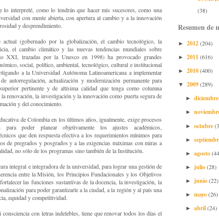
re lo interpreté, como lo tendrán que hacer mis sucesores, como una
(38)
versidad con mente abierta, con apertura al cambio y a la innovación
rosidad y desprendimiento.
Resumen de n
o actual (gobernado por la globalización, el cambio tecnológico, la
2012
(204)
►
sticia, el cambio climático y las nuevas tendencias mundiales sobre
2011
glo XXI, trazadas por la Unesco en 1998) ha provocado grandes
(616)
►
mico, social, político, ambiental, tecnológico, cultural e institucional
2010
(400)
►
ligando a la Universidad Autónoma Latinoamericana a implementar
e de autorregulación, actualización y modernización permanente para
2009
(289)
▼
superior pertinente y de altísima calidad que tenga como columna
 la renovación, la investigación y la innovación como puerta segura de
diciembr
►
ormación y del conocimiento.
noviembr
►
educativa de Colombia en los últimos años, igualmente, exige procesos
octubre
(
►
n para poder planear objetivamente los ajustes académicos,
técnicos que den respuesta efectiva a los requerimientos mínimos para
septiemb
►
cados de pregrados y posgrados y a las exigencias máximas con miras a
calidad, no sólo de los programas sino también de la Institución.
agosto
(44
►
julio
tura integral e integradora de la universidad, para lograr una gestión de
(28)
►
oherencia entre la Misión, los Principios Fundacionales y los Objetivos
junio
(22)
►
ortalecer las funciones sustantivas de la docencia, la investigación, la
onalización para poder garantizarle a la ciudad, a la región y al país una
mayo
(26)
►
cia, equidad y competitividad.
abril
(24)
►
consciencia con letras indelebles, tiene que renovar todos los días el