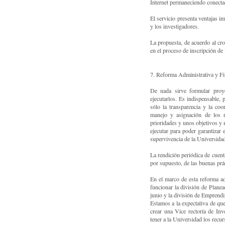
Internet permaneciendo conecta
El servicio presenta ventajas im
y los investigadores.
La propuesta, de acuerdo al cr
en el proceso de inscripción de l
7. Reforma Administrativa y Fi
De nada sirve formular proye
ejecutarlos. Es indispensable, 
sólo la transparencia y la coor
manejo y asignación de los 
prioridades y unos objetivos y 
ejecutar para poder garantizar e
supervivencia de la Universida
La rendición periódica de cuent
por supuesto, de las buenas prác
En el marco de esta reforma ad
funcionar la división de Planeac
junio y la división de Emprendim
Estamos a la expectativa de qu
crear una Vice rectoría de Inv
tener a la Universidad los recur