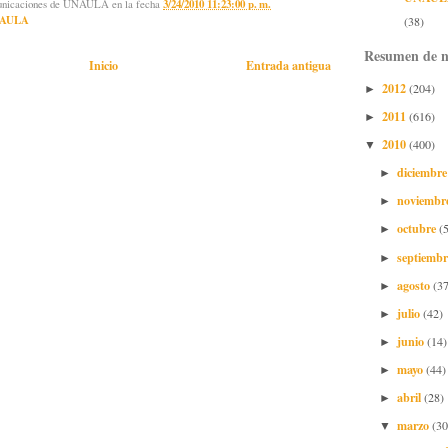
municaciones de UNAULA
en la fecha
3/24/2010 11:23:00 p. m.
AULA
(38)
Resumen de n
Inicio
Entrada antigua
2012
(204)
►
2011
(616)
►
2010
(400)
▼
diciembr
►
noviembr
►
octubre
(
►
septiemb
►
agosto
(37
►
julio
(42)
►
junio
(14)
►
mayo
(44)
►
abril
(28)
►
marzo
(30
▼