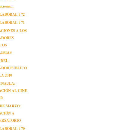
aciones...
LABORAL # 72
LABORAL # 71
ACIONES A LOS
ADORES
ICOS
LISTAS
 DEL
ADOR PÚBLICO
A 2010
UNAULA:
ACIÓN AL CINE
ER
 DE MARZO:
ACIÓN A
ERSATORIO
LABORAL # 70