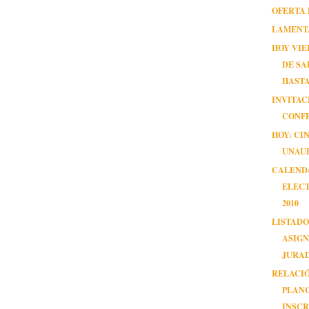
OFERTA 
LAMENT
HOY VIE
DE SA
HASTA 
INVITAC
CONF
HOY: CI
UNAU
CALEND
ELEC
2010
LISTADO
ASIGN
JURA
RELACI
PLAN
INSCRI