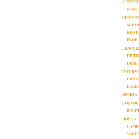
ATENCI
Nº 007
BIENVEN
MIEMB
RED D
PROF..
I ENCU
DE TE
DERE
INFORM
CENT
EGRE
OFERTA 
CONVOC
BOLET
HOY EN 
CAMP
VACU