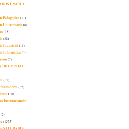
ADOS UNAULA
ón Pedagógica
(11)
n Universitaria
(8)
es
(38)
ía
(38)
ía Industrial
(11)
ía Informática
(4)
ación
(7)
A DE EMPLEO
os
(31)
o fundadores
(32)
iones
(10)
es Internacionales
(2)
A
(1333)
A SALUDABLE