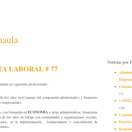
naula
Noticias por 
A LABORAL # 77
Adminis
Empres
eren los siguientes profesionales:
Ciencias
(3)
 de dos años en el manejo del componente administrativo y financiero
CONSE
mpresariales.
(14)
o
ECONOMÍA
, con formación en
o áreas administrativas, financieras
Contadu
a de dos años en trabajo con comunidades y organizaciones sociales,
Derecho
rios, en la implementación , fortalecimiento y consolidación de
darios.
Econom