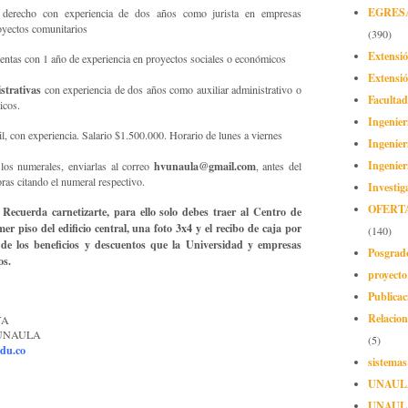
EGRES
n derecho con experiencia de dos años como jurista en empresas
oyectos comunitarios
(390)
Extensi
entas con 1 año de experiencia en proyectos sociales o económicos
Extensió
strativas
con experiencia de dos años como auxiliar administrativo o
Facultad
icos.
Ingenier
l, con experiencia. Salario $1.500.000. Horario de lunes a viernes
Ingenier
Ingenier
hvunaula@gmail.com
los numerales, enviarlas al correo
, antes del
ras citando el numeral respectivo.
Investig
OFERT
rda carnetizarte, para ello solo debes traer al Centro de
r piso del edificio central, una foto 3x4 y el recibo de caja por
(140)
, de los beneficios y descuentos que la Universidad y empresas
Posgrad
os.
proyect
Publicac
Relacion
YA
os UNAULA
(5)
du.co
sistemas
UNAUL
UNAUL