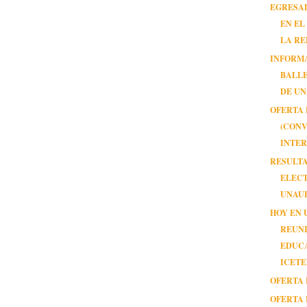
EGRESA
EN EL
LA RE
INFORM
BALL
DE U
OFERTA 
(CON
INTER
RESULT
ELEC
UNAUL
HOY EN 
REUN
EDUCA
ICET
OFERTA 
OFERTA 