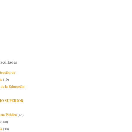
Facultades
tración de
as
(10)
 de la Educación
JO SUPERIOR
ría Pública
(48)
(260)
ía
(30)