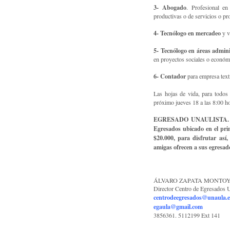
3-
Abogado
. Profesional e
productivas o de servicios o pr
4-
Tecnólogo en mercadeo
y v
5-
Tecnólogo en áreas admini
en proyectos sociales o económ
6-
Contador
para empresa texti
Las hojas de vida, para todos 
próximo jueves 18 a las 8:00 ho
EGRESADO UNAULISTA. Recue
Egresados ubicado en el prime
$20.000, para disfrutar así
amigas ofrecen a sus egresad
ÁLVARO ZAPATA MONTO
Director Centro de Egresad
centrodeegresados@unaula.e
egaula@gmail.com
3856361. 5112199 Ext 141