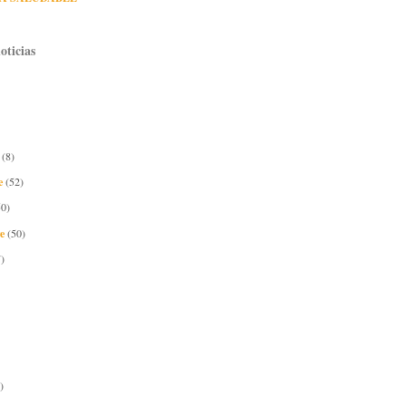
oticias
e
(8)
e
(52)
50)
re
(50)
)
)