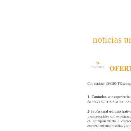
noticias u
24
OFERT
miércoles,
Con carácter URGENTE se requi
1-
Contador
, con experiencia
de PROYECTOS SOCIALES o e
2-
Profesional Administrativ
y empresariales con experienci
en acompañamiento a empresa
emprendimientos sociales y soli