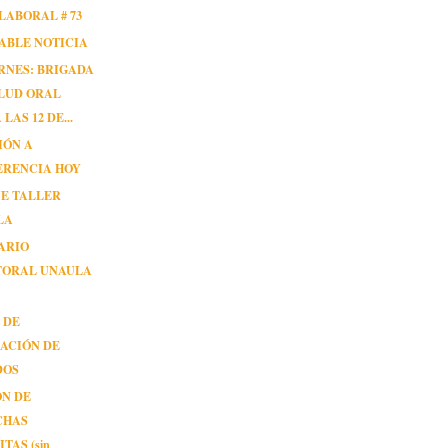
LABORAL # 73
ABLE NOTICIA
RNES: BRIGADA
LUD ORAL
LAS 12 DE...
IÓN A
ERENCIA HOY
NE TALLER
LA
ARIO
TORAL UNAULA
 DE
ACIÓN DE
DOS
ÓN DE
CHAS
TAS (sin