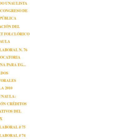
DO UNAULISTA
 CONGRESO DE
PÚBLICA
ACIÓN DEL
ET FOLCLÓRICO
NAULA
LABORAL N. 76
VOCATORIA
NA PARA EG...
ADOS
TORALES
A 2010
UNAULA:
IÓN CRÉDITOS
TIVOS DEL
EX
LABORAL # 75
LABORAL # 74