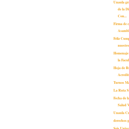
Unaula gr
de la D
Con...
Firma de c
Asambl
Feliz Cum
nuestro
Homenaje 
la Facu
Hoja de Ru
Acredit
Turnos Ma
La Ruta S
Fecha de l
Salud V
Unaula Cr
derechos-
Seis Unive