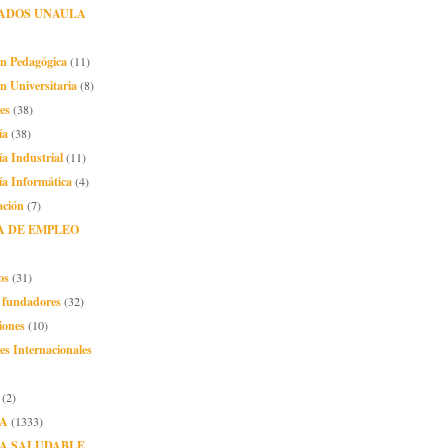
ADOS UNAULA
ón Pedagógica
(11)
n Universitaria
(8)
es
(38)
ía
(38)
ía Industrial
(11)
ía Informática
(4)
ación
(7)
A DE EMPLEO
os
(31)
o fundadores
(32)
iones
(10)
es Internacionales
(2)
A
(1333)
A SALUDABLE