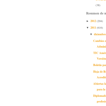
(38)
Resumen de n
2012
(204)
►
2011
(616)
▼
diciembr
▼
Cambios en
Admini
TIC Améri
Versió
Boletin pa
Hoja de Ru
Acredit
Abiertas l
para la 
Diplomado
profesi