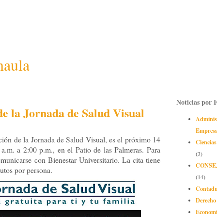
naula
Noticias por 
de la Jornada de Salud Visual
Adminis
Empres
ación de la Jornada de Salud Visual, es el próximo 14
Ciencias
 a.m. a 2:00 p.m., en el Patio de las Palmeras. Para
(3)
omunicarse con Bienestar Universitario. La cita tiene
CONSE
utos por persona.
(14)
Contadu
Derecho
Econom