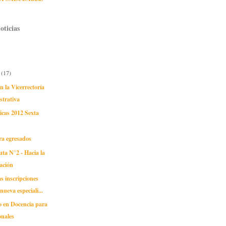
oticias
e
(17)
 la Vicerrectoría
strativa
cas 2012 Sexta
n
ra egresados
ta N°2 - Hacia la
ación
as inscripciones
nueva especiali...
 en Docencia para
onales