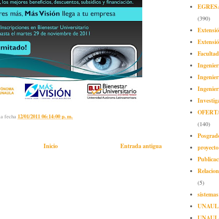
EGRES
(390)
Extensi
Extensió
Facultad
Ingenier
Ingenier
Ingenier
Investig
OFERT
la fecha
12/01/2011 06:14:00 p. m.
(140)
Posgrad
Inicio
Entrada antigua
proyect
Publicac
Relacion
(5)
sistemas
UNAUL
UNAUL