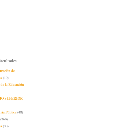
Facultades
tración de
as
(10)
 de la Educación
JO SUPERIOR
ría Pública
(48)
(260)
ía
(30)