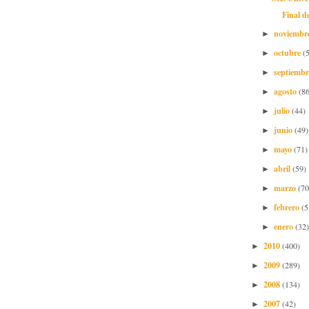
Final d
noviembr
►
octubre
(
►
septiemb
►
agosto
(86
►
julio
(44)
►
junio
(49)
►
mayo
(71)
►
abril
(59)
►
marzo
(70
►
febrero
(5
►
enero
(32)
►
2010
(400)
►
2009
(289)
►
2008
(134)
►
2007
(42)
►