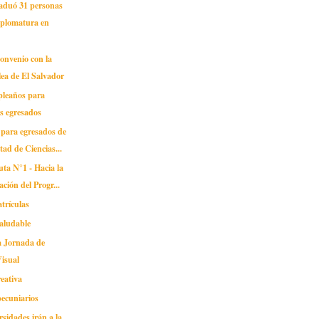
aduó 31 personas
iplomatura en
onvenio con la
ea de El Salvador
pleaños para
s egresados
para egresados de
ltad de Ciencias...
ta N°1 - Hacia la
ación del Progr...
trículas
aludable
a Jornada de
isual
eativa
pecuniarios
rsidades irán a la