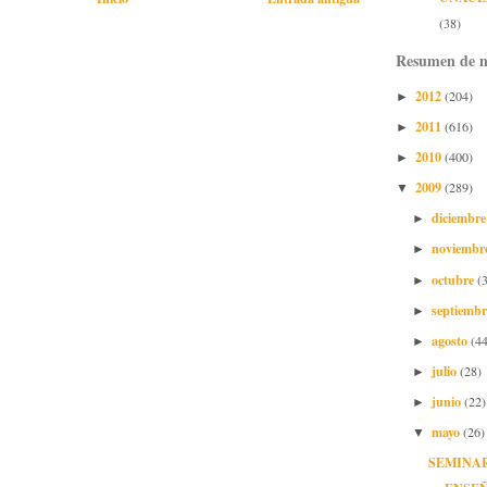
(38)
Resumen de n
2012
(204)
►
2011
(616)
►
2010
(400)
►
2009
(289)
▼
diciembr
►
noviembr
►
octubre
(
►
septiemb
►
agosto
(44
►
julio
(28)
►
junio
(22)
►
mayo
(26)
▼
SEMINA