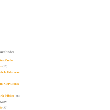
Facultades
tración de
as
(10)
 de la Educación
JO SUPERIOR
ría Pública
(48)
(260)
ía
(30)