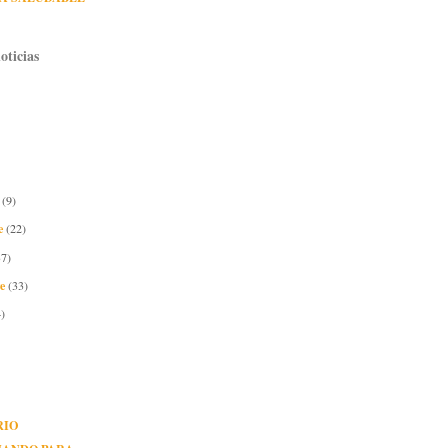
oticias
e
(9)
e
(22)
37)
re
(33)
)
RIO