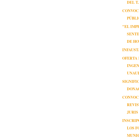
DEL T..
CONVOC
PÚBL
"EL IMP
SENTI
DE HO
INFAUST
OFERTA
INGEN
UNAU
SIGNIFI
DONA
CONVOC
REVIS
JURIS
INSCRIP
LOS F
MUNIC