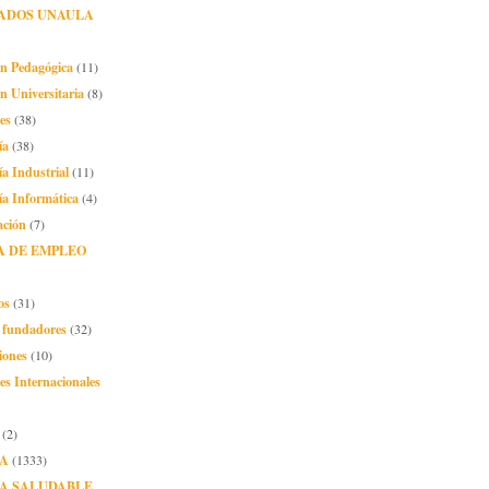
ADOS UNAULA
ón Pedagógica
(11)
n Universitaria
(8)
es
(38)
ía
(38)
ía Industrial
(11)
ía Informática
(4)
ación
(7)
A DE EMPLEO
os
(31)
o fundadores
(32)
iones
(10)
es Internacionales
(2)
A
(1333)
A SALUDABLE