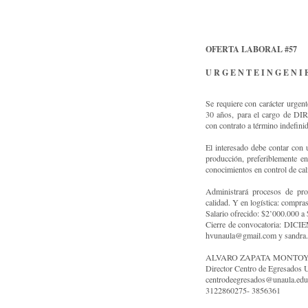
OFERTA LABORAL #57
U R G E N T E I N G E N I 
Se requiere con carácter ur
30 años, para el cargo de 
con contrato a término indefini
El interesado debe contar con 
producción, preferiblemente e
conocimientos en control de cal
Administrará procesos de prod
calidad. Y en logística: compra
Salario ofrecido: $2’000.000 a
Cierre de convocatoria: DIC
hvunaula@gmail.com y sandra.
ALVARO ZAPATA MONTO
Director Centro de Egresad
centrodeegresados@unaula.edu
3122860275- 3856361