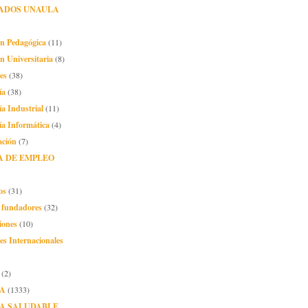
ADOS UNAULA
ón Pedagógica
(11)
n Universitaria
(8)
es
(38)
ía
(38)
ía Industrial
(11)
ía Informática
(4)
ación
(7)
A DE EMPLEO
os
(31)
o fundadores
(32)
iones
(10)
es Internacionales
(2)
A
(1333)
A SALUDABLE