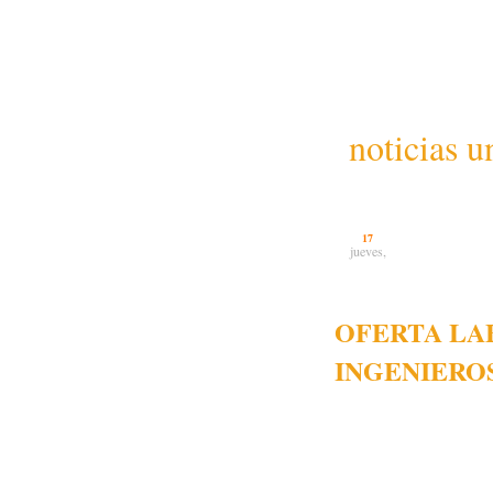
noticias u
17
jueves,
OFERTA LAB
INGENIERO