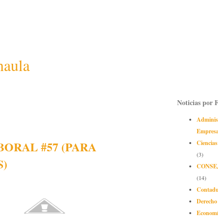
naula
Noticias por 
Adminis
Empres
ORAL #57 (PARA
Ciencias
(3)
S)
CONSE
(14)
Contadu
Derecho
Econom