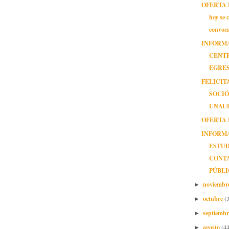
OFERTA 
hoy se c
convoca
INFORM
CENT
EGRE
FELICIT
SOCI
UNAU
OFERTA 
INFORM
ESTUD
CONT
PÚBL
noviembr
►
octubre
(
►
septiemb
►
agosto
(44
►