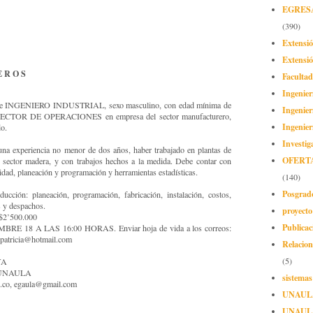
EGRES
(390)
Extensi
Extensió
E R O S
Facultad
Ingenier
gente INGENIERO INDUSTRIAL, sexo masculino, con edad mínima de
Ingenier
DIRECTOR DE OPERACIONES en empresa del sector manufacturero,
Ingenier
do.
Investig
una experiencia no menor de dos años, haber trabajado en plantas de
OFERT
n sector madera, y con trabajos hechos a la medida. Debe contar con
idad, planeación y programación y herramientas estadísticas.
(140)
Posgrad
ucción: planeación, programación, fabricación, instalación, costos,
s y despachos.
proyect
 $2’500.000
Publicac
IEMBRE 18 A LAS 16:00 HORAS. Enviar hoja de vida a los correos:
patricia@hotmail.com
Relacion
(5)
YA
os UNAULA
sistemas
.co, egaula@gmail.com
UNAUL
UNAUL