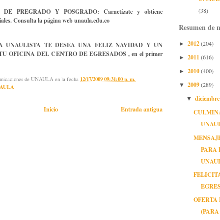
(38)
DE PREGRADO Y POSGRADO: Carnetízate y obtiene
ciales. Consulta la página web unaula.edu.co
Resumen de n
2012
(204)
A UNAULISTA TE DESEA UNA FELIZ NAVIDAD Y UN
►
TU OFICINA DEL CENTRO DE EGRESADOS , en el primer
2011
(616)
►
2010
(400)
►
municaciones de UNAULA
en la fecha
12/17/2009 09:31:00 p. m.
2009
(289)
▼
AULA
diciembr
▼
Inicio
Entrada antigua
CULMIN
UNAUL
MENSAJE
PARA 
UNAU
FELICIT
EGRES
OFERTA 
(PARA