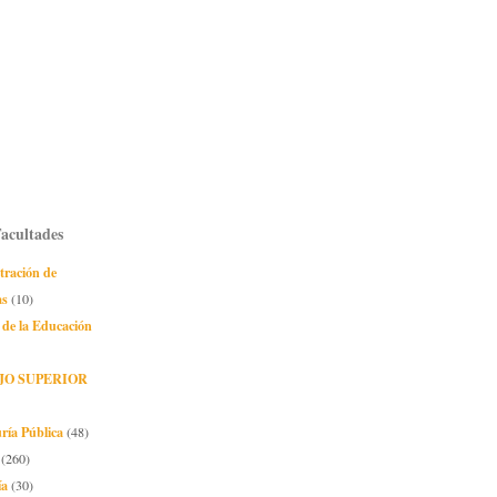
Facultades
tración de
as
(10)
 de la Educación
JO SUPERIOR
ría Pública
(48)
(260)
ía
(30)