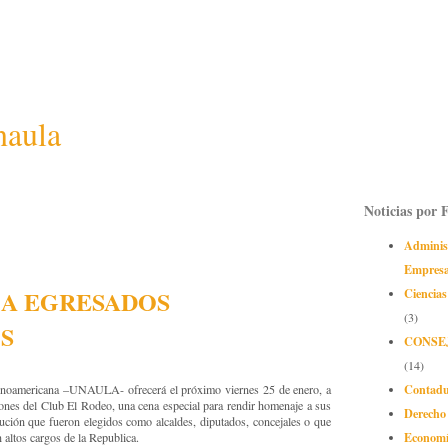
naula
Noticias por 
Adminis
Empres
A EGRESADOS
Ciencias
(3)
S
CONSE
(14)
Contadu
noamericana –UNAULA- ofrecerá el próximo viernes 25 de enero, a
aciones del Club El Rodeo, una cena especial para rendir homenaje a sus
Derecho
tución que fueron elegidos como alcaldes, diputados, concejales o que
Econom
altos cargos de la Republica.