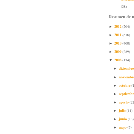
(38)
Resumen de n
2012
(204)
►
2011
(616)
►
2010
(400)
►
2009
(289)
►
2008
(134)
▼
diciembr
►
noviembr
►
octubre
(
►
septiemb
►
agosto
(22
►
julio
(11)
►
junio
(13)
►
mayo
(5)
►