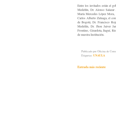
Entre los invitados están el g
Medellín, Dr. Alonso Salazar J
María Mercedes López Mora, el
Carlos Alberto Zuluaga, el con
de Bogotá, Dr. Francisco Rojas
Medellín, Dr. Jhon Jaiver Jar
Frontino, Girardota, Itaguí, R
de nuestra Institución.
Publicado por
Oficina de Co
Etiquetas:
UNAULA
Entrada más reciente