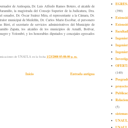
EGRES
obernador de Antioquia, Dr. Luis Alfredo Ramos Botero, el alcalde de
aramillo, la magistrada del Consejo Superior de la Judicatura, Dra.
(390)
 senador, Dr. Óscar Suárez Mira, el representante a la Cámara, Dr.
Extensi
tralor municipal de Medellín, Dr. Carlos Mario Escobar, el personero
Extensió
 Birri, el secretario de servicios administrativos del Municipio de
amillo Zapata, los alcaldes de los municipios de Amalfi, Bolívar,
Facultad
ionegro y Yolombó, y los honorables diputados y concejales egresados
Ingenier
Ingenier
Ingenier
municaciones de UNAULA
en la fecha
1/23/2008 05:08:00 p. m.
Investig
OFERT
(140)
Inicio
Entrada antigua
Posgrad
proyect
Publicac
Relacion
(5)
sistemas
UNAUL
UNAUL