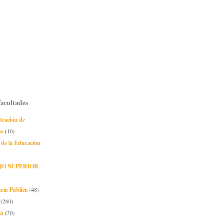
Facultades
tración de
as
(10)
 de la Educación
JO SUPERIOR
ría Pública
(48)
(260)
ía
(30)