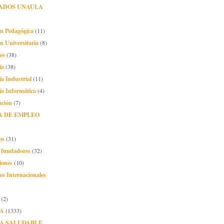
ADOS UNAULA
ón Pedagógica
(11)
n Universitaria
(8)
es
(38)
ía
(38)
ía Industrial
(11)
ía Informática
(4)
ación
(7)
A DE EMPLEO
os
(31)
o fundadores
(32)
iones
(10)
es Internacionales
(2)
A
(1333)
A SALUDABLE