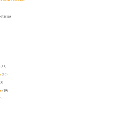
oticias
e
(11)
e
(16)
15)
re
(19)
)